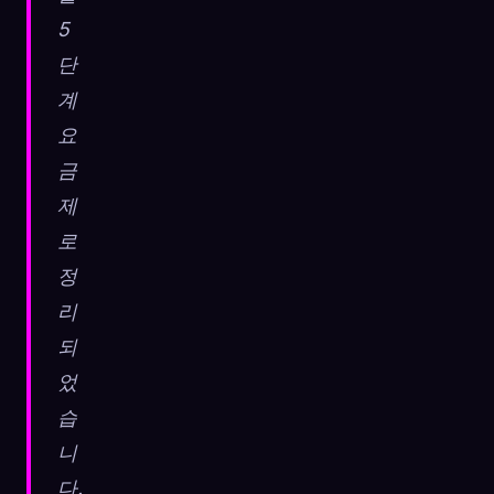
5
단
계
요
금
제
로
정
리
되
었
습
니
다.