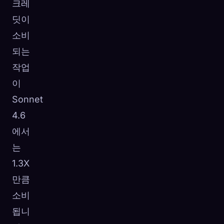
크레
딧이
소비
되는
작업
이
Sonnet
4.6
에서
는
1.3X
만큼
소비
됩니