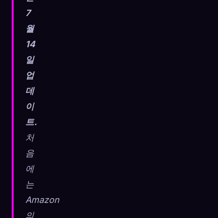
7
월
14
일
업
데
이
트.
처
음
에
🧬
Xeno Database
×
는
수집됨:
0
/ 443
Amazon
의
컬렉션
캡처 방법