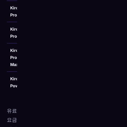
Kiro
Premium
$20/user
1,000
Pro
models
Kiro
Premium
$40/user
2,000
Pro+
models
Kiro
Premium
Pro
$100/user
5,000
models
Max
Kiro
Premium
$200/user
10,000
Power
models
유료
요금