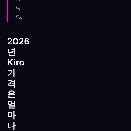
니
다.
2026
년
Kiro
가
격
은
얼
마
나