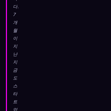
다.
7
개
월
이
지
난
지
금
도
스
타
트
업