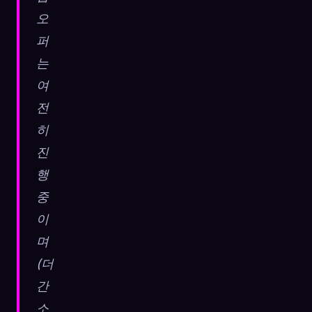
오
퍼
는
여
전
히
진
행
중
이
며
(더
간
소