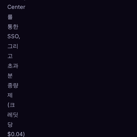
Center
를
통한
SSO,
그리
고
초과
분
종량
제
(크
레딧
당
$0.04)