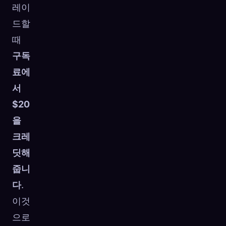
레이
드할
때
구독
료에
서
$20
을
크레
딧해
줍니
다
.
이것
으로