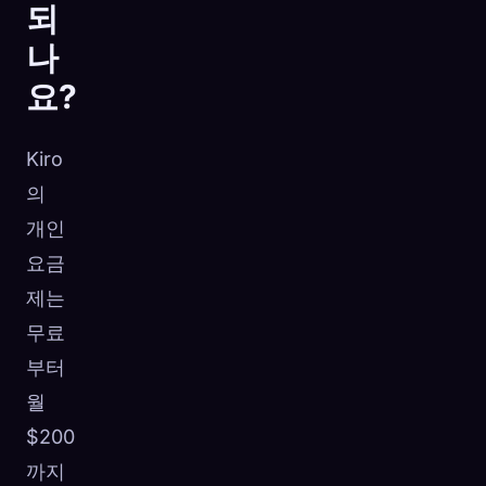
되
나
요?
Kiro
의
개인
요금
제는
무료
부터
월
$200
까지