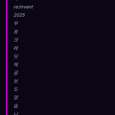
re:Invent
☁️
모든 기기에서 컬렉션 저장
2025
로그인
무
발견됨
원형
가장 희귀
료
0
12
-
크
레
딧
제
공
보
도
였
습
니