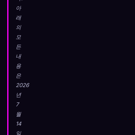
아
래
의
모
든
내
용
은
2026
년
7
월
14
일