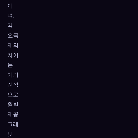
이
며,
각
요금
제의
차이
는
거의
전적
으로
월별
제공
크레
딧