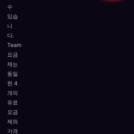
수
있습
니
다.
Team
요금
제는
동일
한 4
개의
유료
요금
제와
가격