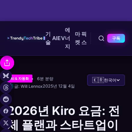
에
기
마
픽
AI
EV
너
구독
술
켓
스
지
6분 분량
AI & 자동화
🇰🇷
한국어
2025년 12월 4일
글: Will Lennox
2026년 Kiro 요금: 전
체 플랜과 스타트업이