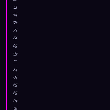
선
택
하
기
전
에
반
드
시
이
해
해
야
할