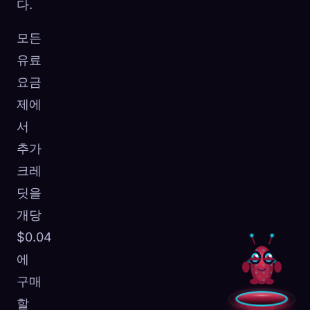
다.
모든
유료
요금
제에
서
추가
크레
딧을
개당
$0.04
에
구매
할