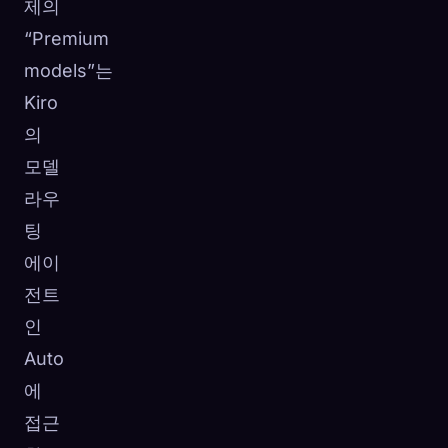
제의
“Premium
models”는
Kiro
의
모델
라우
팅
에이
전트
인
Auto
에
접근