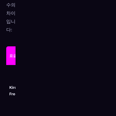
수의
차이
입니
다:
월별
요금제
가격
모델
크레딧
Open
weight
models
Kiro
$0
50
+
Free
Claude
Sonnet
4.5