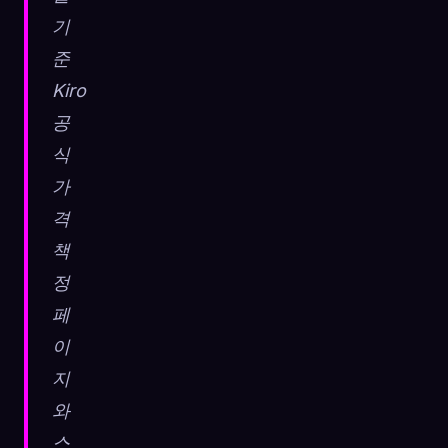
기
준
Kiro
공
식
가
격
책
정
페
이
지
와
스