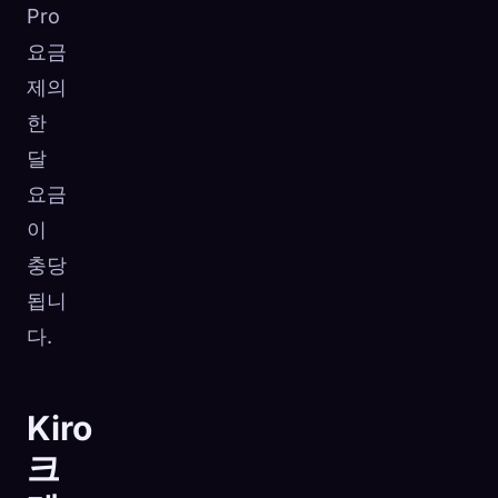
Pro
요금
제의
한
달
요금
이
충당
됩니
다.
Kiro
크