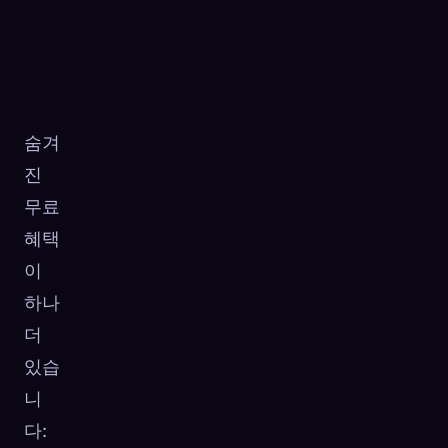
숨겨
진
무료
혜택
이
하나
더
있습
니
다: