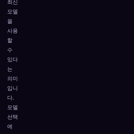
최신
모델
을
사용
할
수
있다
는
의미
입니
다.
모델
선택
에