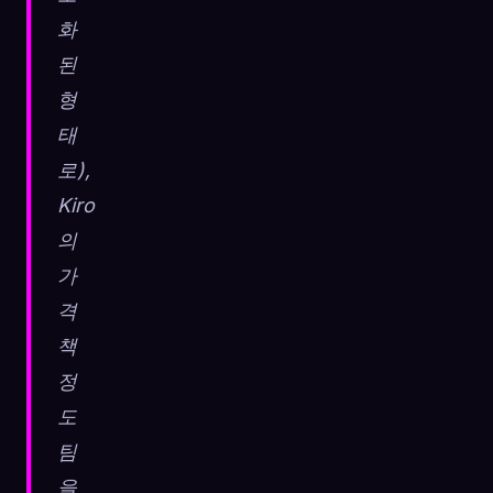
화
된
형
태
로),
Kiro
의
가
격
책
정
도
팀
을