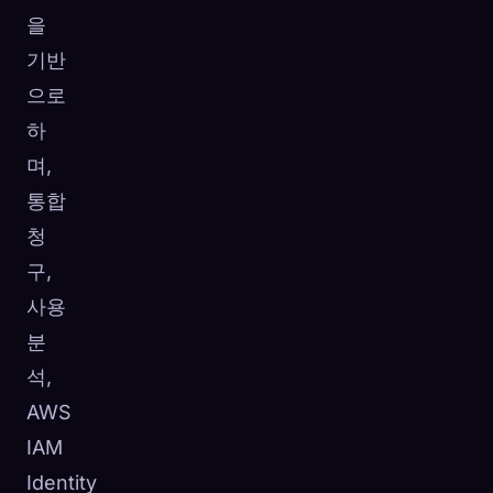
을
기반
으로
하
며,
통합
청
구,
사용
분
석,
AWS
IAM
Identity