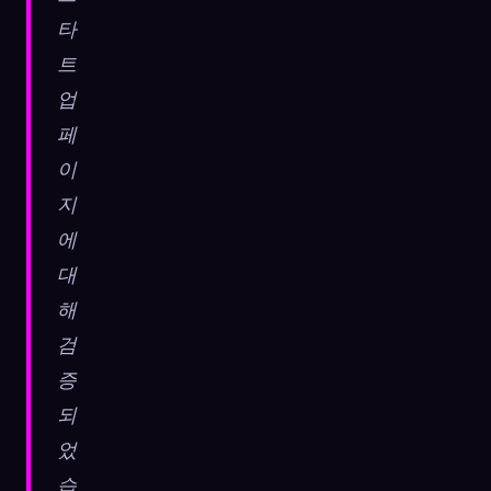
타
트
업
페
이
지
에
대
해
검
증
되
었
습