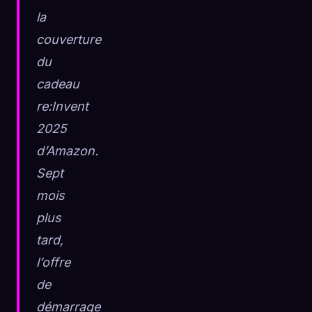
la
☁️
Sauvegardez votre collection sur tous les appareils
couverture
Se connecter
du
DÉCOUVERT
ARCHÉTYPES
LE PLUS RARE
cadeau
0
12
-
re:Invent
2025
d’Amazon.
Sept
mois
plus
tard,
l’offre
de
démarrage