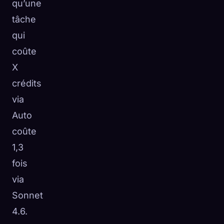
qu’une
tâche
qui
coûte
X
crédits
via
Auto
coûte
1,3
fois
via
Sonnet
4.6.