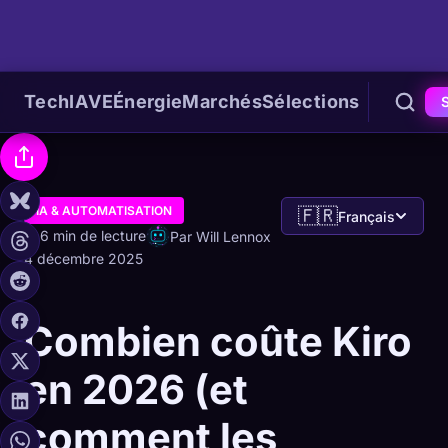
Tech
IA
VE
Énergie
Marchés
Sélections
IA & AUTOMATISATION
🇫🇷
Français
6 min de lecture
Par Will Lennox
4 décembre 2025
Combien coûte Kiro
en 2026 (et
comment les