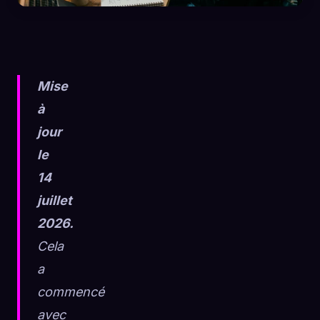
Mise
à
jour
le
14
juillet
2026.
Cela
🧬
Xeno Database
×
a
Collectés :
0
/ 443
commencé
avec
Collection
Comment capturer