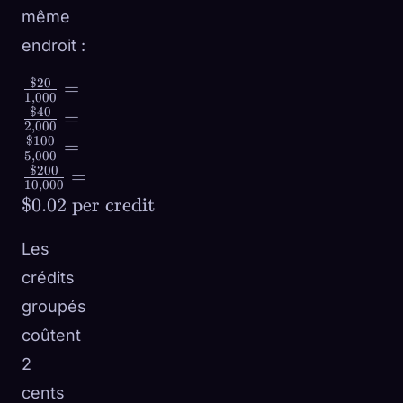
même
endroit :
$20
\frac{\$20}
=
1
,
000
{1{,}000} =
$40
=
2
,
000
\frac{\$40}
$100
=
{2{,}000} =
5
,
000
$200
=
\frac{\$100}
10
,
000
{5{,}000} =
$0.02
per credit
\frac{\$200}
{10{,}000}
Les
= \$0.02
crédits
\text{ per
groupés
credit}
coûtent
2
cents