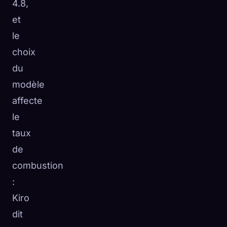
4.8,
et
le
choix
du
modèle
affecte
le
taux
de
combustion
:
Kiro
dit