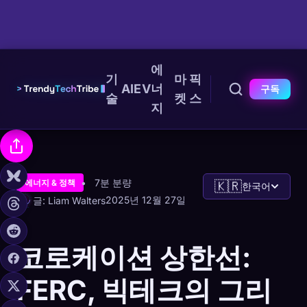
에
기
마
픽
AI
EV
너
구독
술
켓
스
지
7분 분량
에너지 & 정책
🇰🇷
한국어
2025년 12월 27일
글: Liam Walters
코로케이션 상한선:
FERC, 빅테크의 그리