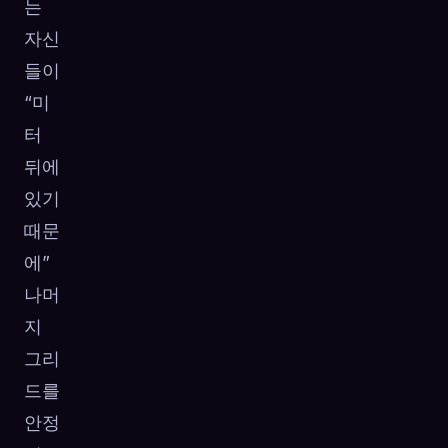
는
자신
들이
“미
터
뒤에
있기
때문
에”
나머
지
그리
드를
안정