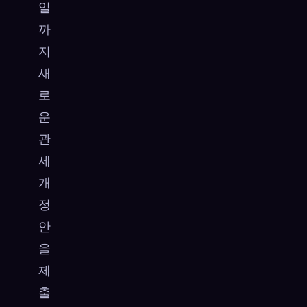
일
까
지
새
로
운
관
세
개
정
안
을
제
출