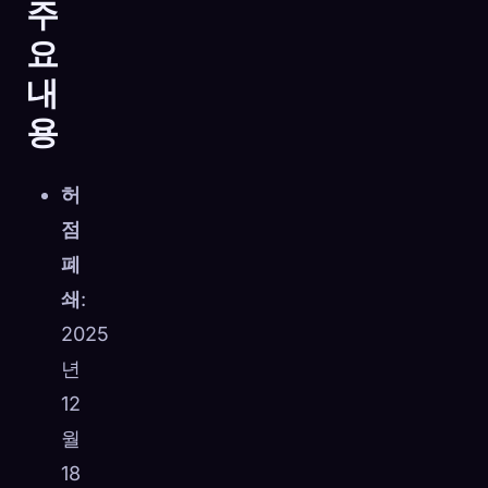
주
요
내
용
허
점
폐
쇄
:
2025
년
🧬
Xeno Database
12
×
수집됨:
0
/ 443
월
18
컬렉션
캡처 방법