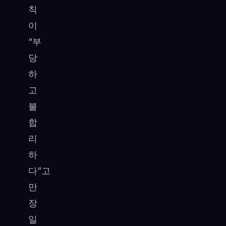
칙
이
“부
당
하
고
불
합
리
하
다”고
만
장
일