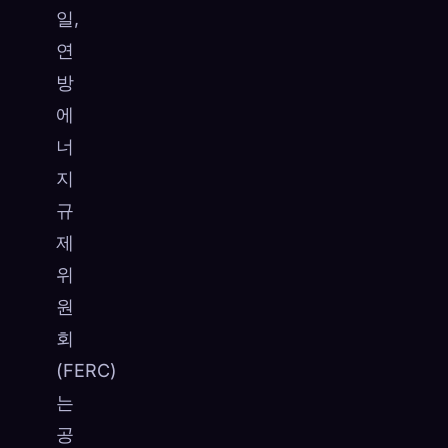
일,
☁️
모든 기기에서 컬렉션 저장
연
로그인
방
발견됨
원형
가장 희귀
에
0
12
-
너
지
규
제
위
원
회
(FERC)
는
공