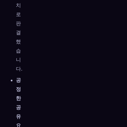
치
로
판
결
했
습
니
다.
공
정
한
공
유
요