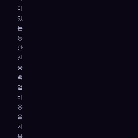
어
있
는
동
안
전
송
백
업
비
용
을
지
불