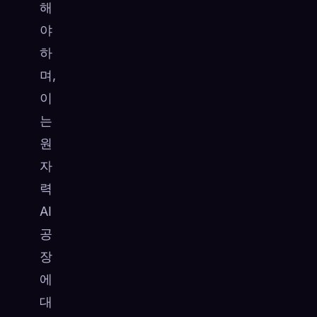
해
야
하
며,
이
는
원
자
력
AI
공
장
에
대