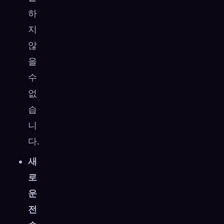
하
지
않
을
수
없
습
니
다.
새
로
운
전