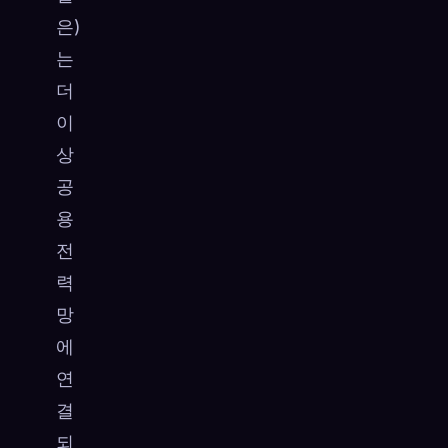
은)
는
더
이
상
공
용
전
력
망
에
연
결
되