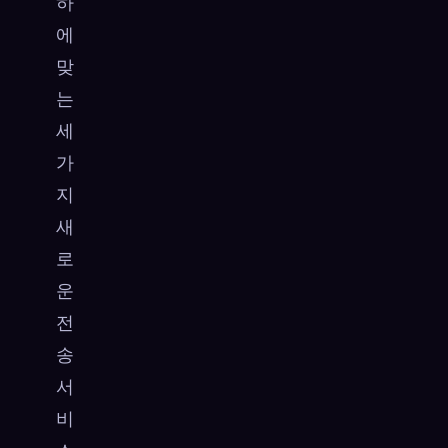
하
에
맞
는
세
가
지
새
로
운
전
송
서
비