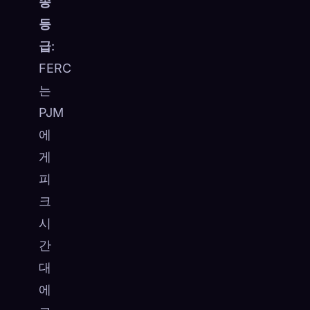
송
등
급
:
FERC
는
PJM
에
게
피
크
시
간
대
에