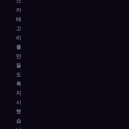
스
카
테
고
리
를
만
들
도
록
지
시
했
습