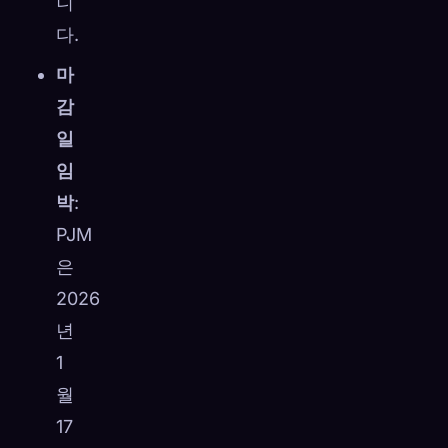
니
다.
마
감
일
임
박
:
PJM
은
2026
년
1
월
17