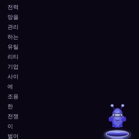
전력
망을
관리
하는
유틸
리티
기업
사이
에
조용
한
전쟁
이
벌어