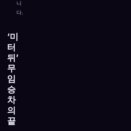
니
다.
‘미
터
뒤’
무
임
승
차
의
끝