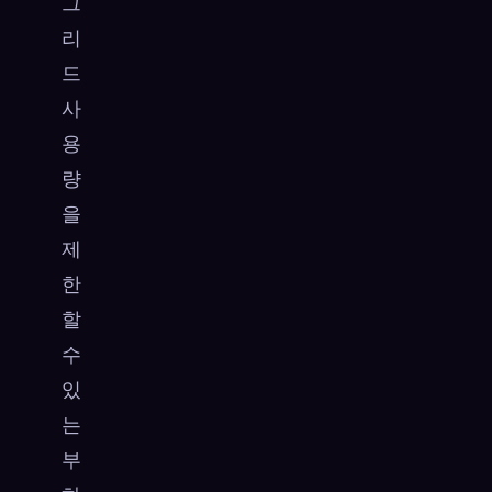
그
리
드
사
용
량
을
제
한
할
수
있
는
부