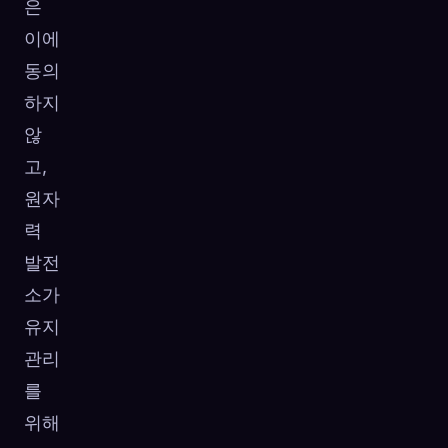
은
이에
동의
하지
않
고,
원자
력
발전
소가
유지
관리
를
위해