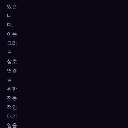
있습
니
다.
이는
그리
드
상호
연결
을
위한
전통
적인
대기
열을