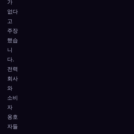
가
없다
고
주장
했습
니
다.
전력
회사
와
소비
자
옹호
자들