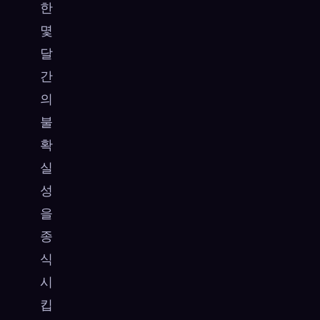
한
몇
달
간
의
불
확
실
성
을
종
식
시
킵