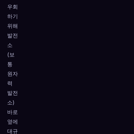
우회
하기
위해
발전
소
(보
통
원자
력
발전
소)
바로
옆에
대규