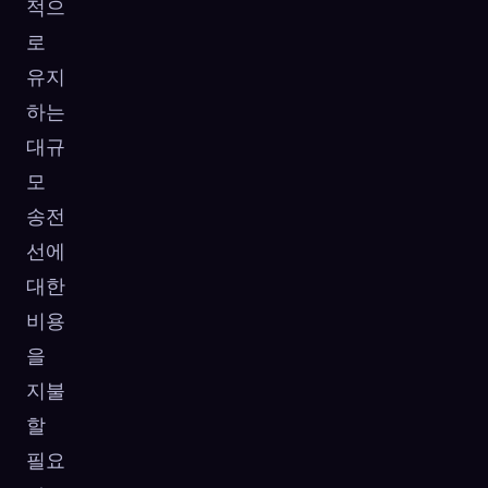
적으
로
유지
하는
대규
모
송전
선에
대한
비용
을
지불
할
필요