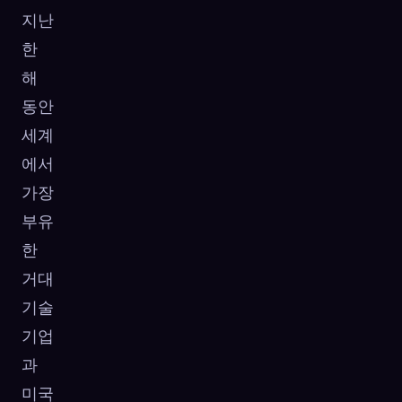
지난
한
해
동안
세계
에서
가장
부유
한
거대
기술
기업
과
미국