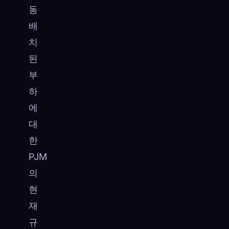
동
배
치
된
부
하
에
대
한
PJM
의
현
재
규