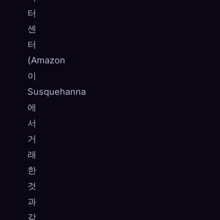
터
센
터
(Amazon
이
Susquehanna
에
서
거
래
한
것
과
같