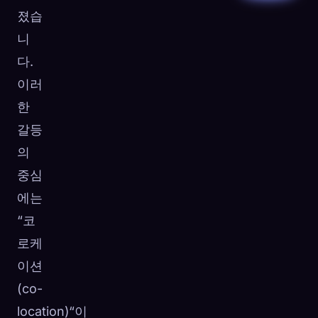
졌습
니
다.
이러
한
갈등
의
중심
에는
“코
로케
이션
(co-
location)“이