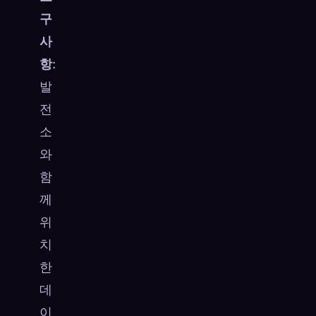
구
사
항
:
발
전
소
와
함
께
위
치
한
데
이