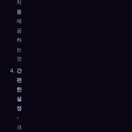
치
를
제
공
하
는
것
간
편
한
설
정
-
크