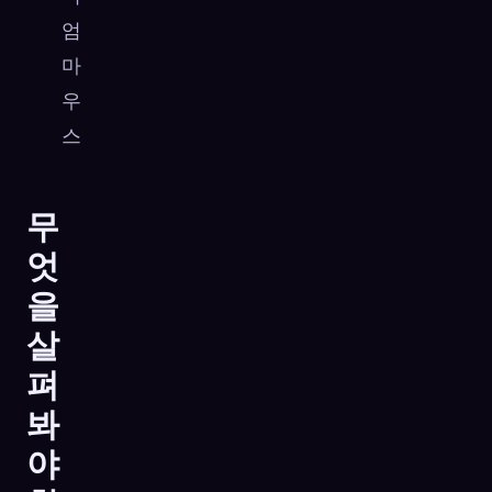
엄
마
우
스
무
엇
을
살
펴
봐
야