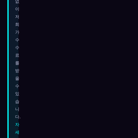
없
이
저
희
가
수
수
료
를
받
을
수
있
습
니
다.
자
세