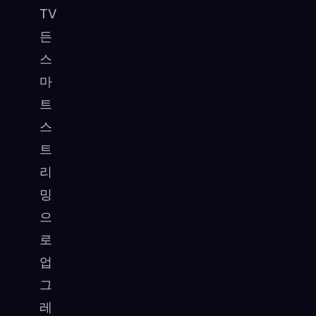
TV
든
스
마
트
스
트
리
밍
으
로
업
그
레