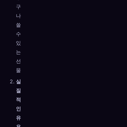
구
나
쓸
수
있
는
선
물
실
질
적
인
유
용