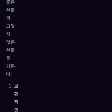
좋은
선물
과
그렇
지
않은
선물
을
가른
다:
보
편
적
인