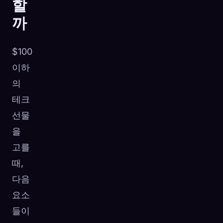
할
까
$100
이하
의
테크
선물
을
고를
때,
다음
요소
들이