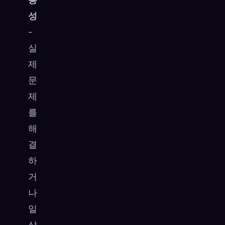
성
-
실
제
문
제
를
해
결
하
거
나
일
상