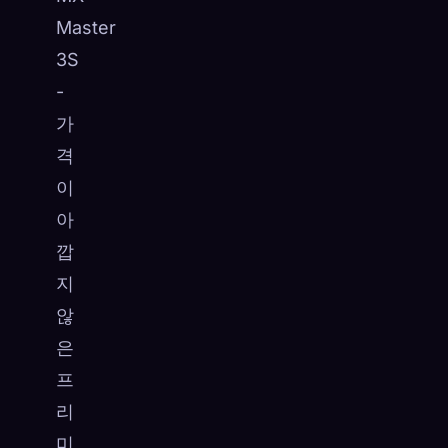
Master
3S
-
가
격
이
아
깝
지
않
은
프
리
미