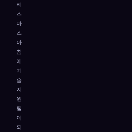
리
스
마
스
아
침
에
기
술
지
원
팀
이
되