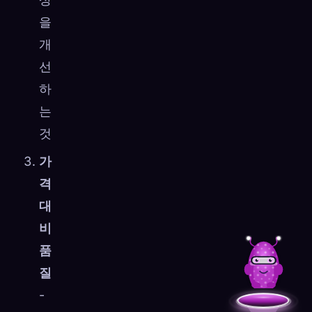
을
개
선
하
는
것
가
격
대
비
품
질
-