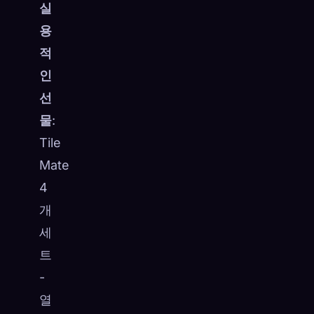
실
용
적
인
선
물
:
Tile
Mate
4
개
세
트
-
열