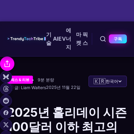
에
기
마
픽
AI
EV
너
구독
술
켓
스
지
9분 분량
픽스 & 리뷰
🇰🇷
한국어
2025년 11월 22일
글: Liam Walters
2025년 홀리데이 시즌
100달러 이하 최고의