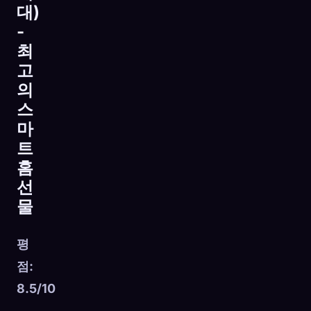
대)
-
최
고
의
스
마
트
홈
선
물
평
점:
8.5/10