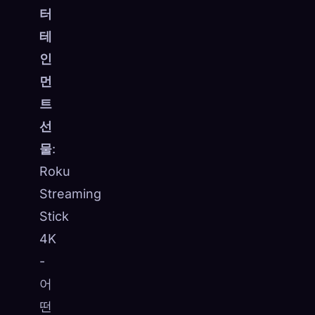
터
테
인
먼
트
선
물
:
Roku
Streaming
Stick
4K
-
어
떤