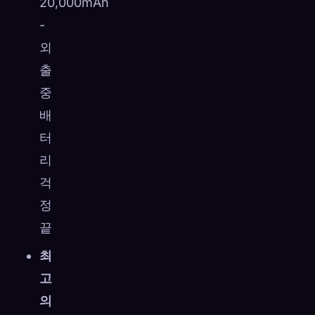
20,000mAh
-
외
출
중
배
터
리
걱
정
끝
최
고
의