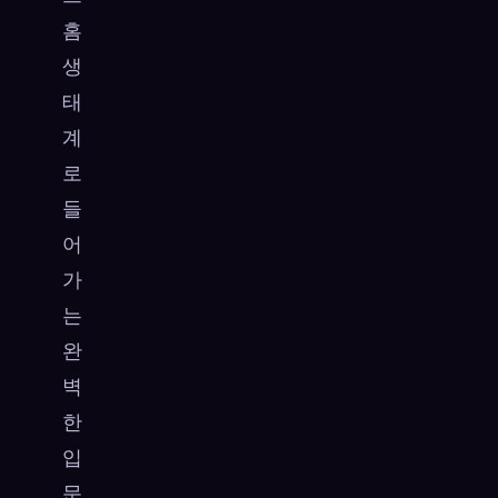
홈
생
태
계
로
들
어
가
는
완
벽
한
입
문