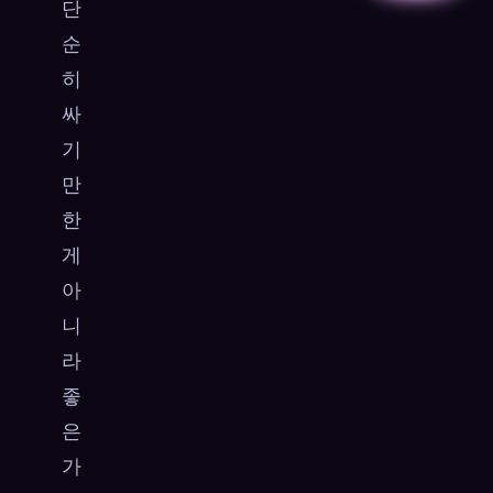
단
순
히
싸
기
만
한
게
아
니
라
좋
은
가