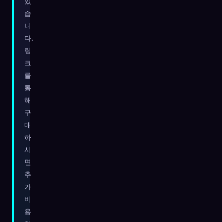
있
습
☁️
모든 기기에서 컬렉션 저장
니
로그인
다.
링
발견됨
원형
가장 희귀
크
0
12
-
를
통
해
구
매
하
시
면
추
가
비
용