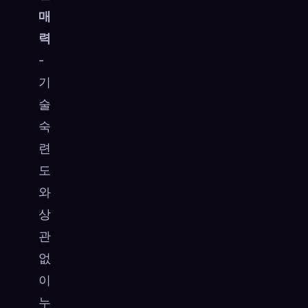
매
력
-
기
술
숙
련
도
와
상
관
없
이
누