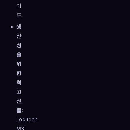
이
드
생
산
성
을
위
한
최
고
선
물
:
Logitech
MX