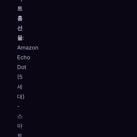
트
홈
선
물
:
Amazon
Echo
Dot
(5
세
대)
-
스
마
트