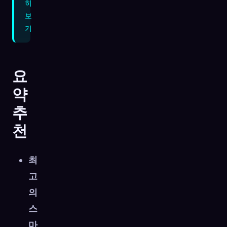
히
보
기
요
약
추
천
최
고
의
스
마