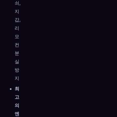
쇠,
지
갑,
리
모
컨
분
실
방
지
최
고
의
엔