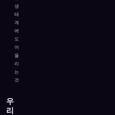
생
태
계
에
도
어
울
리
는
것
우
리