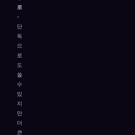
로
-
단
독
으
로
도
쓸
수
있
지
만
더
큰