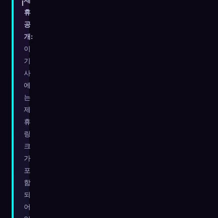
ℹ️
휴
공
개:
이
기
사
에
는
제
휴
링
크
가
포
🧬
Xeno Database
×
함
수집됨:
0
/ 444
되
어
컬렉션
캡처 방법