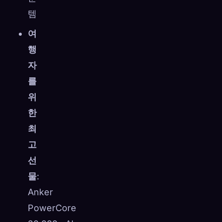
템
여
행
자
를
위
한
최
고
선
물
:
Anker
PowerCore