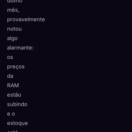
último
mês,
provavelmente
notou
algo
alarmante:
os
preços
da
RAM
estão
subindo
e o
estoque