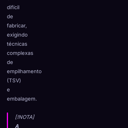
difícil
de
fabricar,
exigindo
técnicas
complexas
de
empilhamento
(TSV)
e
embalagem.
[!NOTA]
A