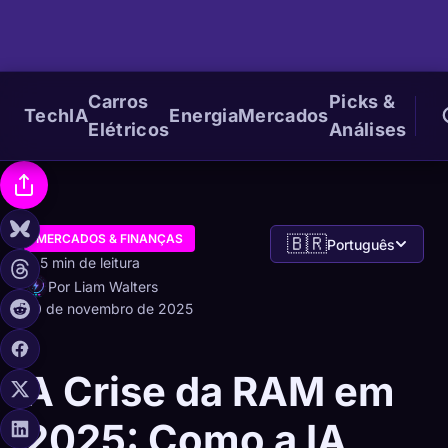
Carros
Picks &
Tech
IA
Energia
Mercados
Elétricos
Análises
MERCADOS & FINANÇAS
🇧🇷
Português
5 min de leitura
Por Liam Walters
30 de novembro de 2025
A Crise da RAM em
2025: Como a IA