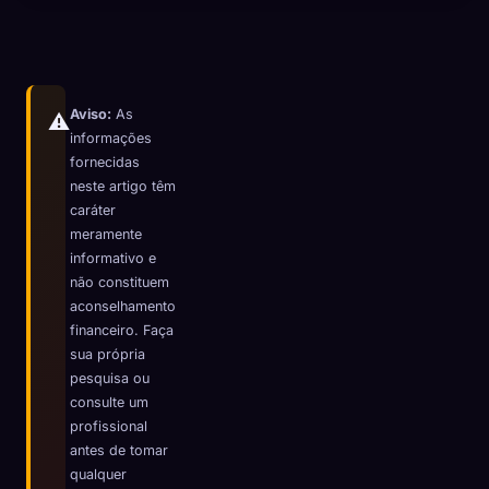
Aviso:
As
⚠️
informações
fornecidas
neste artigo têm
caráter
meramente
informativo e
não constituem
aconselhamento
financeiro. Faça
sua própria
pesquisa ou
🧬
Xeno Database
consulte um
×
profissional
Coletados:
0
/ 444
antes de tomar
qualquer
Coleção
Como capturar