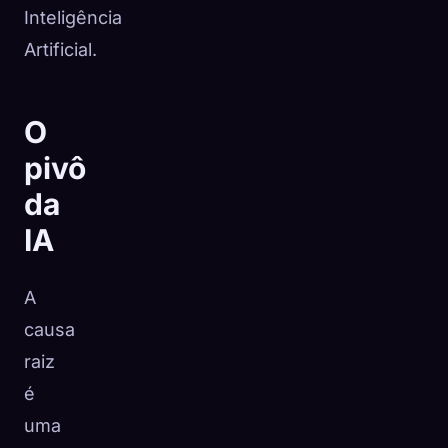
Inteligência
Artificial.
O
pivô
da
IA
A
causa
raiz
é
uma