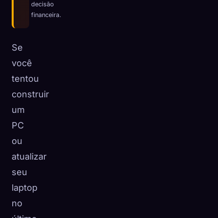
decisão
☁️
Salve sua coleção em todos os dispositivos
financeira.
Entrar
Se
DESCOBERTO
ARQUÉTIPOS
MAIS RARO
0
12
-
você
tentou
construir
um
PC
ou
atualizar
seu
laptop
no