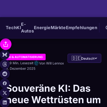
E-
Tech
KI
Energie
Märkte
Empfehlungen
Autos
KI & AUTOMATISIERUNG
🇩🇪
Deutsch
9 Min. Lesezeit
Von Will Lennox
9. Dezember 2025
Souveräne KI: Das
neue Wettrüsten um