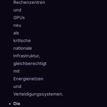
Rechenzentren
☁️
Speichere deine Sammlung auf allen Geräten
und
Anmelden
GPUs
neu
ENTDECKT
ARCHETYPEN
SELTENSTE
0
12
-
als
kritische
nationale
Infrastruktur,
gleichberechtigt
mit
Energienetzen
und
Verteidigungssystemen.
Die