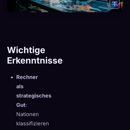
Wichtige
Erkenntnisse
Rechner
als
strategisches
Gut
:
🧬
Xeno Database
×
Nationen
Gesammelt:
0
/ 444
klassifizieren
Kollektion
So erfasst du