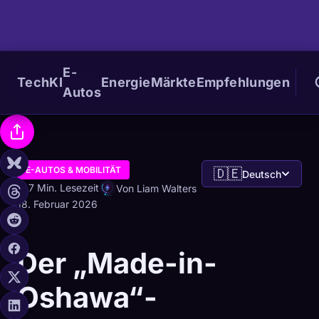
E-
Tech
KI
Energie
Märkte
Empfehlungen
Autos
E-AUTOS & MOBILITÄT
🇩🇪
Deutsch
7 Min. Lesezeit
Von Liam Walters
18. Februar 2026
Der „Made-in-
Oshawa“-