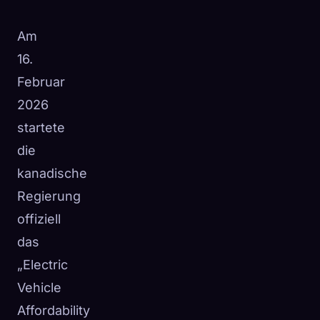
☁️
Speichere deine Sammlung auf allen Geräten
Am
Anmelden
16.
ENTDECKT
ARCHETYPEN
SELTENSTE
Februar
0
12
-
2026
startete
die
kanadische
Regierung
offiziell
das
„Electric
Vehicle
Affordability