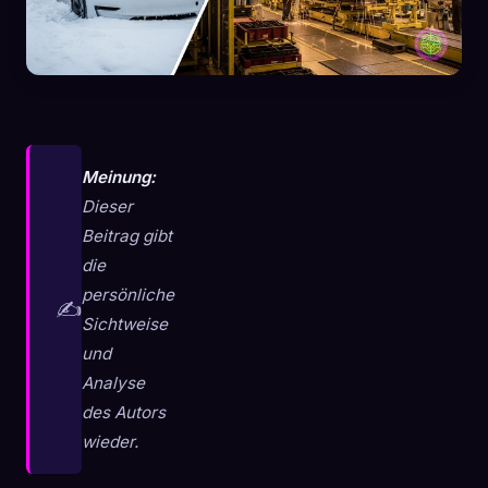
Meinung:
Dieser
Beitrag gibt
die
persönliche
✍️
Sichtweise
und
Analyse
🧬
Xeno Database
×
des Autors
Gesammelt:
0
/ 441
wieder.
Kollektion
So erfasst du