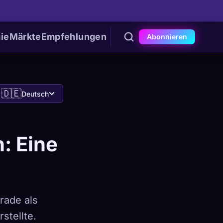
ie
Märkte
Empfehlungen
Abonnieren
🇩🇪
Deutsch
: Eine
rade als
stellte.