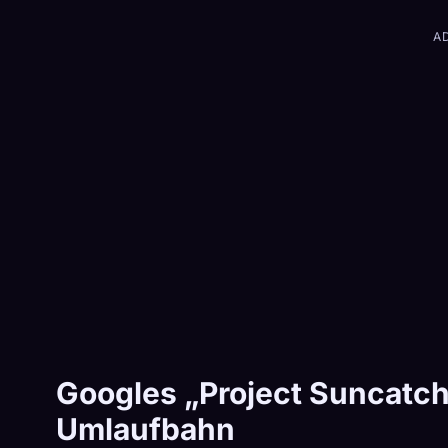
A
Googles „Project Suncatche
Umlaufbahn