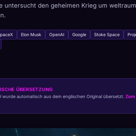
e untersucht den geheimen Krieg um weltraum
n.
tabase
paceX
Elon Musk
OpenAI
Google
Stoke Space
Proj
441
So erfasst du
Sammlung auf allen Geräten
ETYPEN
SELTENSTE
ISCHE ÜBERSETZUNG
-
el wurde automatisch aus dem englischen Original übersetzt.
Zum 