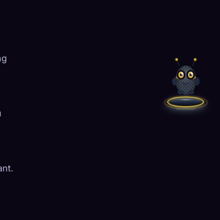
ng
u
ant.