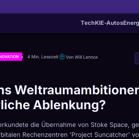
Tech
KI
E-Autos
Energ
4 Min. Lesezeit
Von Will Lennox
NNOVATION
ns Weltraumambitionen
rliche Ablenkung?
rkundete die Übernahme von Stoke Space, ge
bitalen Rechenzentren 'Project Suncatcher' vor