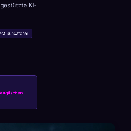
gestützte KI-
×
ect Suncatcher
Anmelden
englischen