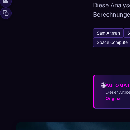
Diese Analys
Berechnunge
🧬
Xeno Da
Sam Altman
S
Gesammelt:
0
/ 
Space Compute
Kollektion
☁️
Speichere deine 
ENTDECKT
ARCH
🌐
AUTOMAT
0
12
Dieser Artik
Original