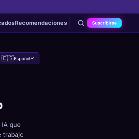
cados
Recomendaciones
Suscribirse
🇪🇸
Español
o
 IA que
 trabajo