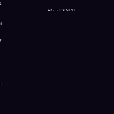
s.
ADVERTISEMENT
l
r
e