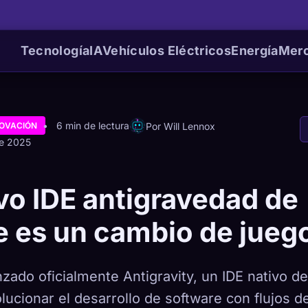
Tecnología
IA
Vehículos Eléctricos
Energía
Mer
6 min de lectura
Por Will Lennox
NOVACIÓN
de 2025
vo IDE antigravedad de
 es un cambio de jueg
zado oficialmente Antigravity, un IDE nativo de
ucionar el desarrollo de software con flujos de