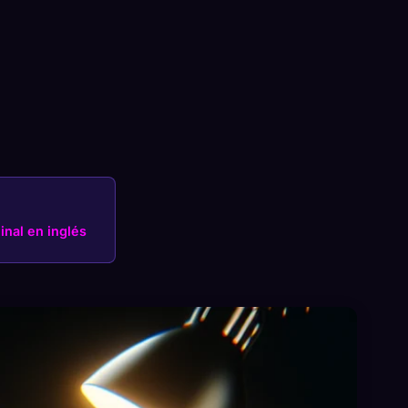
×
Iniciar sesión
ginal en inglés