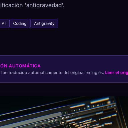
ificación 'antigravedad'.
AI
Coding
Antigravity
tabase
/ 443
Cómo capturar
ón en todos los dispositivos
IÓN AUTOMÁTICA
o fue traducido automáticamente del original en inglés.
Leer el ori
QUETIPOS
MÁS RARO
2
-