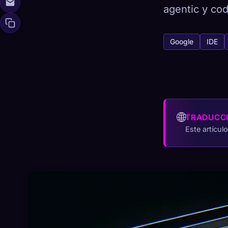
agentic y cod
Google
IDE
🧬
Xeno Da
Recopilados:
0
Colección
🌐
☁️
Guarda tu colecci
TRADUCC
Este artícul
DESCUBIERTO
AR
0
1