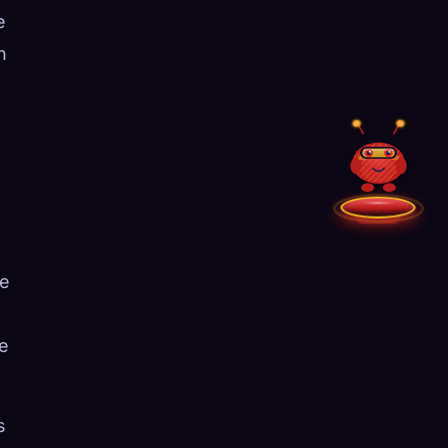
e
n
u
de
de
s