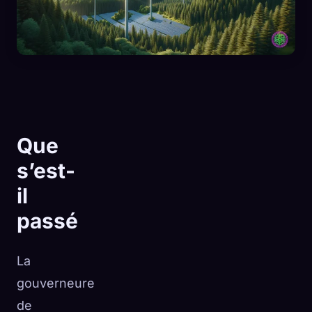
Que
s’est-
il
passé
🧬
Xeno Database
La
×
Collectés :
0
/ 441
gouverneure
de
Collection
Comment capturer