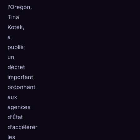
l’Oregon,
☁️
Sauvegardez votre collection sur tous les appareils
Tina
Se connecter
Kotek,
DÉCOUVERT
ARCHÉTYPES
LE PLUS RARE
a
0
12
-
publié
un
décret
important
ordonnant
aux
agences
d’État
d’accélérer
les