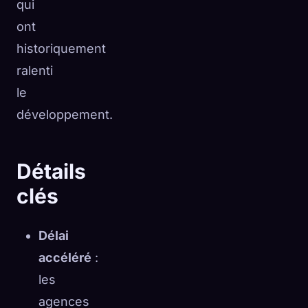
qui
ont
historiquement
ralenti
le
développement.
Détails
clés
Délai
accéléré
:
les
agences