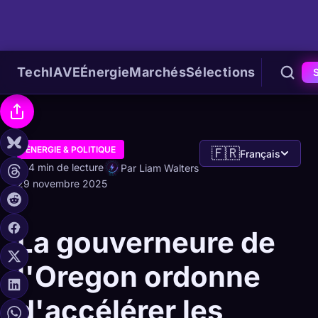
Tech
IA
VE
Énergie
Marchés
Sélections
ÉNERGIE & POLITIQUE
🇫🇷
Français
4 min de lecture
Par Liam Walters
29 novembre 2025
La gouverneure de
l'Oregon ordonne
d'accélérer les