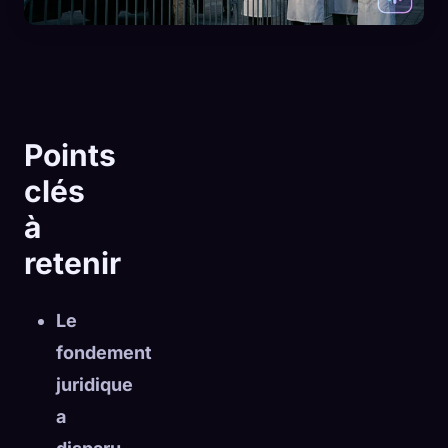
Points
clés
à
retenir
Le
fondement
🧬
Xeno Database
×
juridique
Collectés :
0
/ 443
a
Collection
Comment capturer