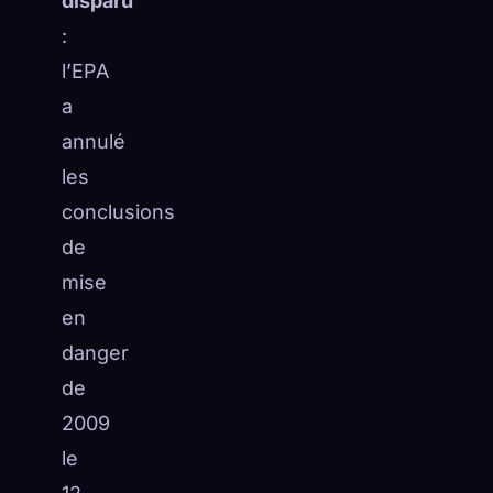
disparu
☁️
Sauvegardez votre collection sur tous les appareils
:
Se connecter
l’EPA
a
DÉCOUVERT
ARCHÉTYPES
LE PLUS RARE
annulé
0
12
-
les
conclusions
de
mise
en
danger
de
2009
le