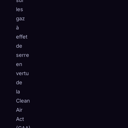
sur
les
gaz
à
effet
de
serre
en
vertu
de
la
Clean
Air
Act