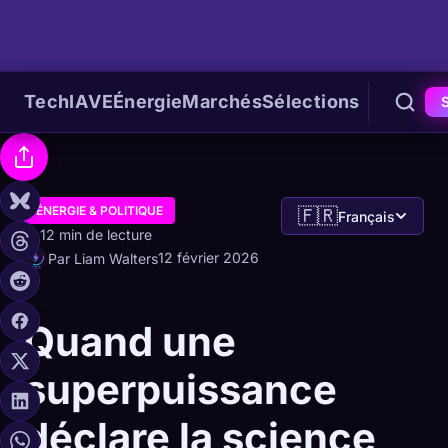
Tech
IA
VE
Énergie
Marchés
Sélections
ÉNERGIE & POLITIQUE
🇫🇷
Français
12 min de lecture
12 février 2026
Par Liam Walters
Quand une
superpuissance
déclare la science