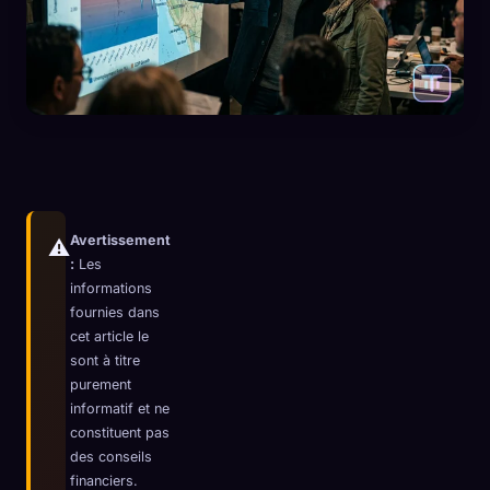
Avertissement
⚠️
:
Les
informations
fournies dans
cet article le
sont à titre
purement
🧬
Xeno Database
×
informatif et ne
Collectés :
0
/ 443
constituent pas
des conseils
financiers.
Collection
Comment capturer