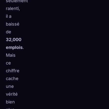
seulement
ralenti,
il a
baissé
de
32,000
emplois
.
Mais
ce
chiffre
cache
une
vérité
bien