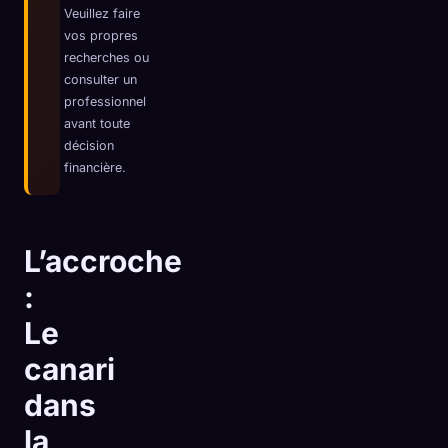
Veuillez faire
☁️
Sauvegardez votre collection sur tous les appareils
vos propres
Se connecter
recherches ou
consulter un
professionnel
DÉCOUVERT
ARCHÉTYPES
LE PLUS RARE
avant toute
0
12
-
décision
financière.
L’accroche
:
Le
canari
dans
la