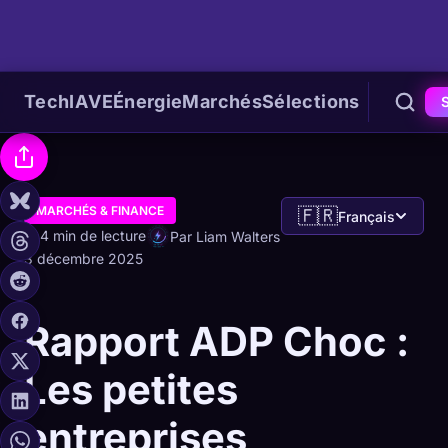
Tech
IA
VE
Énergie
Marchés
Sélections
MARCHÉS & FINANCE
🇫🇷
Français
4 min de lecture
Par Liam Walters
3 décembre 2025
Rapport ADP Choc :
Les petites
entreprises