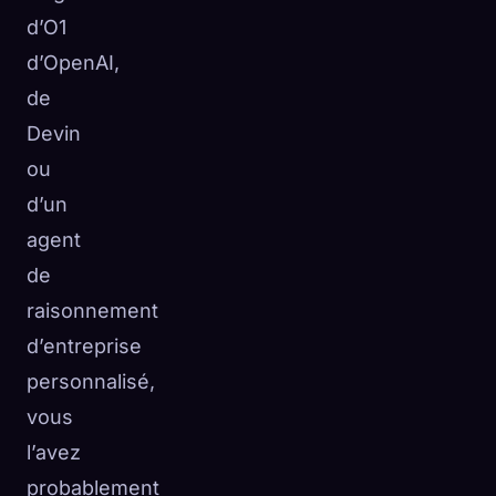
d’O1
☁️
Sauvegardez votre collection sur tous les appareils
d’OpenAI,
Se connecter
de
DÉCOUVERT
ARCHÉTYPES
LE PLUS RARE
Devin
0
12
-
ou
d’un
agent
de
raisonnement
d’entreprise
personnalisé,
vous
l’avez
probablement