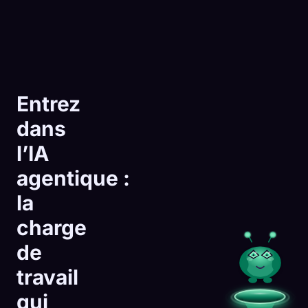
Entrez
dans
l’IA
agentique :
la
charge
de
travail
qui