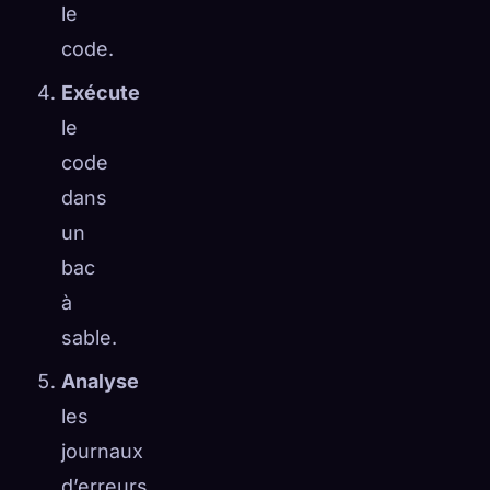
le
code.
Exécute
le
code
dans
un
bac
à
sable.
Analyse
les
journaux
d’erreurs.