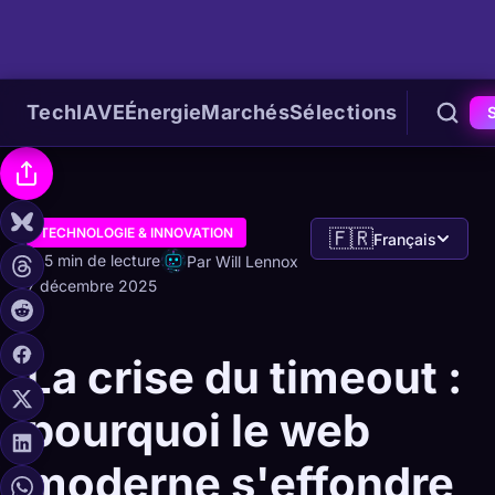
Tech
IA
VE
Énergie
Marchés
Sélections
TECHNOLOGIE & INNOVATION
🇫🇷
Français
5 min de lecture
Par Will Lennox
7 décembre 2025
La crise du timeout :
pourquoi le web
moderne s'effondre