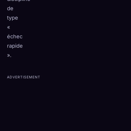
de
type
«
échec
rapide
».
ADVERTISEMENT