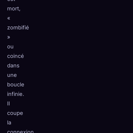
mort,
«
zombifié
»
ou
coincé
dans
une
boucle
infinie.
Il
coupe
la
connexion