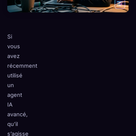
Si
vous
avez
récemment
utilisé
un
agent
IA
🧬
Xeno Database
×
avancé,
Collectés :
0
/ 443
qu’il
s’agisse
Collection
Comment capturer