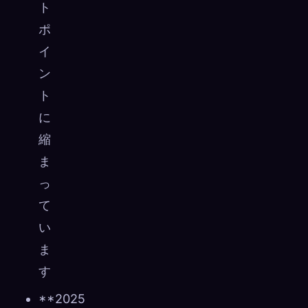
ト
ポ
イ
ン
ト
に
縮
ま
っ
て
い
ま
す
**2025