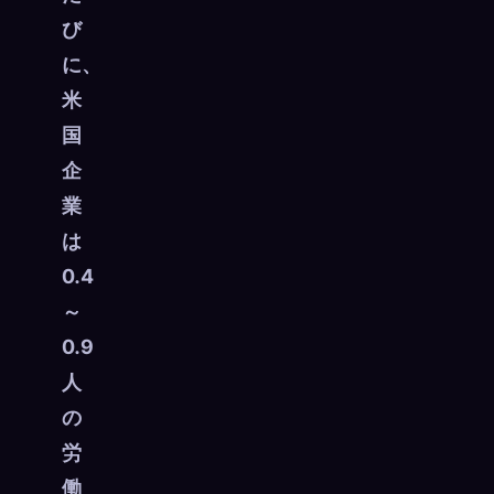
び
に、
米
国
企
業
は
0.4
～
0.9
人
の
労
働