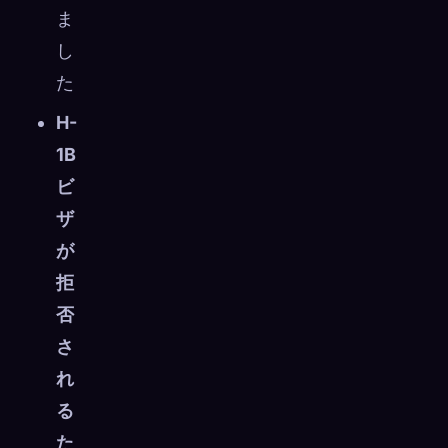
ま
し
た
H-
1B
ビ
ザ
が
拒
否
さ
れ
る
た