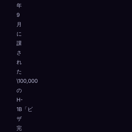
年
9
月
に
課
さ
れ
た
\100,000
の
H-
1B「ビ
ザ
完