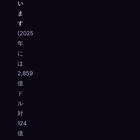
い
ま
す
(2025
年
に
は
2,859
億
ド
ル
対
124
億