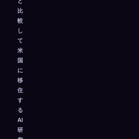
と
☁️
比
すべてのデバイスでコレクションを保存
サインイン
較
し
発見済み
アーキタイプ
最もレア
て
0
12
-
米
国
に
移
住
す
る
AI
研