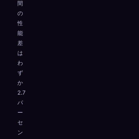
間
の
性
能
差
は
わ
ず
か
2.7
パ
ー
セ
ン