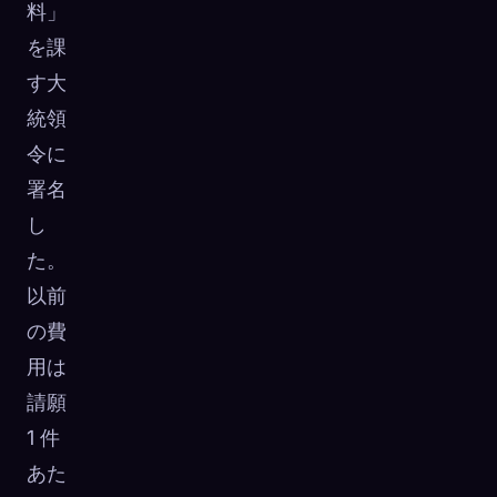
料」
を課
す大
統領
令に
署名
し
た。
以前
の費
用は
請願
1 件
あた