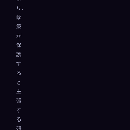
り、
政
策
が
保
護
す
る
と
主
張
す
る
研