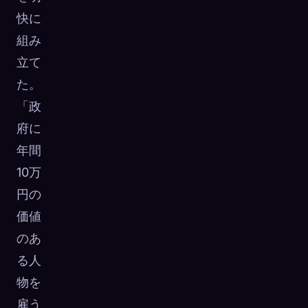
快に
組み
立て
た。
「政
府に
年間
10万
円の
価値
のあ
る人
物を
雇う