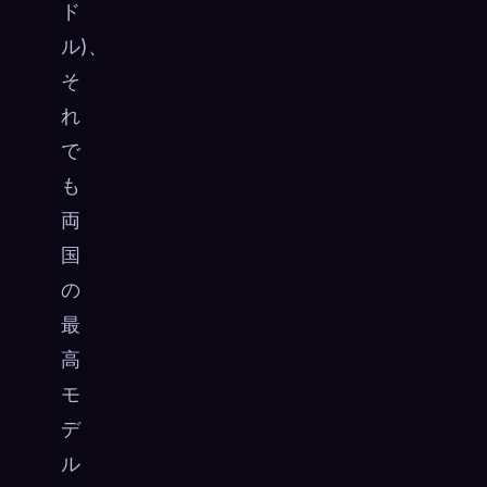
ド
ル)、
そ
れ
で
も
両
国
の
最
高
モ
デ
ル