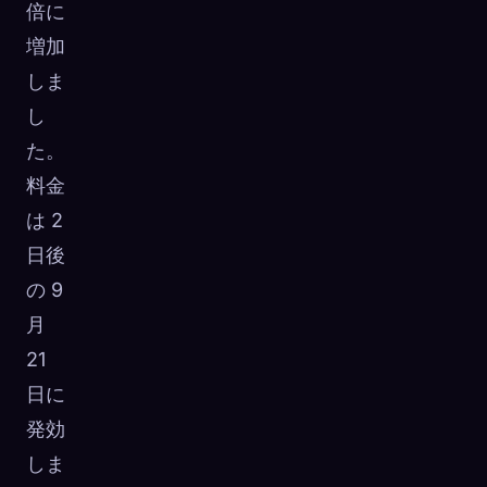
倍に
増加
しま
し
た。
料金
は 2
日後
の 9
月
21
日に
発効
しま