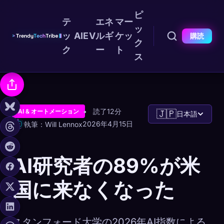
ピ
テ
エネ
マー
ッ
ッ
AI
EV
ルギ
ケッ
購読
ク
ク
ー
ト
ス
読了12分
AI & オートメーション
🇯🇵
日本語
2026年4月15日
執筆：Will Lennox
AI研究者の89%が米
国に来なくなった
スタンフォード大学の2026年AI指数による