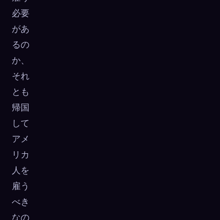
必要
があ
るの
か、
それ
とも
帰国
して
アメ
リカ
人を
雇う
べき
なの