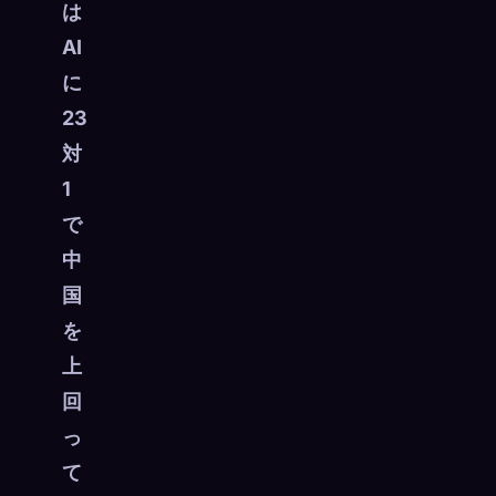
は
AI
に
23
対
1
で
中
国
を
上
回
っ
て