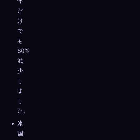
年
だ
け
で
も
80%
減
少
し
ま
し
た。
米
国