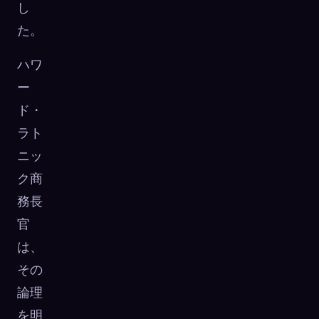
し
た。
ハワ
ー
ド・
ラト
ニッ
ク商
務長
官
は、
その
論理
を明