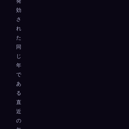
発
効
さ
れ
た
同
じ
年
で
あ
る
直
近
の