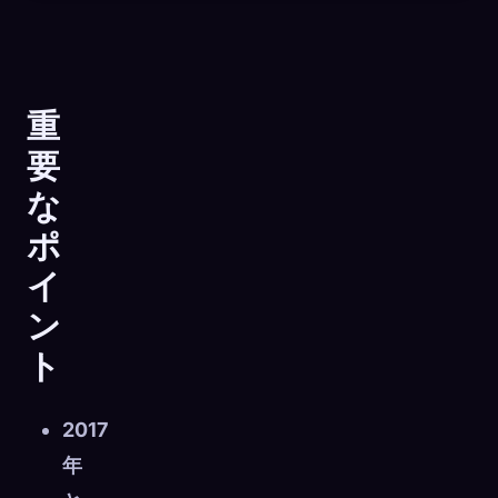
重
要
な
ポ
イ
ン
ト
🧬
Xeno Database
×
2017
収集済み:
0
/ 443
年
コレクション
キャプチャ方法