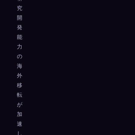
究
開
発
能
力
の
海
外
移
転
が
加
速
し