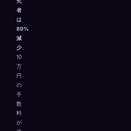
究
者
は
89%
減
少
、
10
万
円
の
手
数
料
が