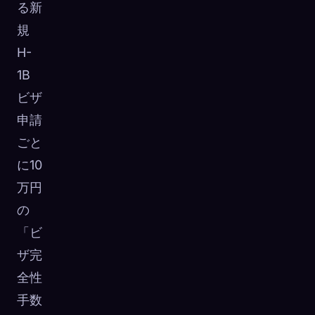
る新
規
H-
1B
ビザ
申請
ごと
に10
万円
の
「ビ
ザ完
全性
手数