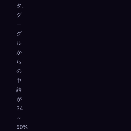
タ、
グ
ー
グ
ル
か
ら
の
申
請
が
34
～
50%