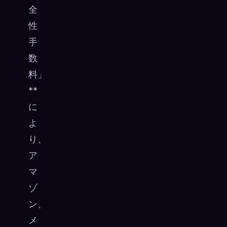
全
性
手
数
料」
**
に
よ
り、
ア
マ
ゾ
ン、
メ