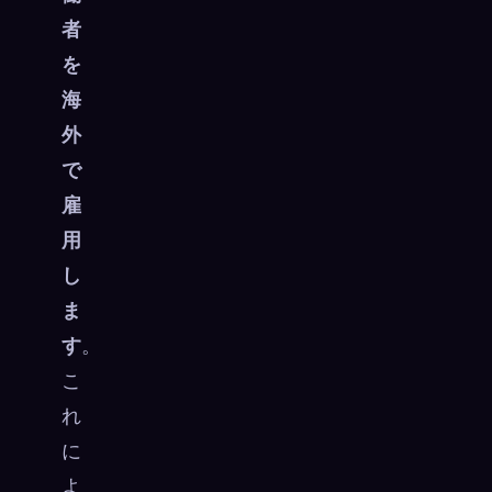
者
を
海
外
で
雇
用
し
ま
す
。
こ
れ
に
よ