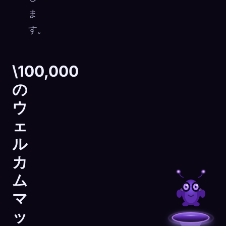
ま
す。
\100,000
の
ウ
ェ
ル
カ
ム
マ
ッ