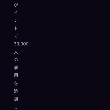
が
イ
ン
ド
で
33,000
人
の
雇
用
を
追
加
し