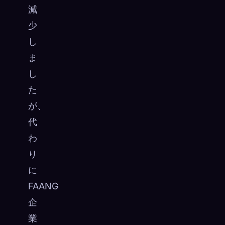
減
少
し
ま
し
た
が、
代
わ
り
に
FAANG
企
業