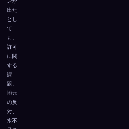
ンが
出た
とし
て
も、
許可
に関
する
課
題、
地元
の反
対、
水不