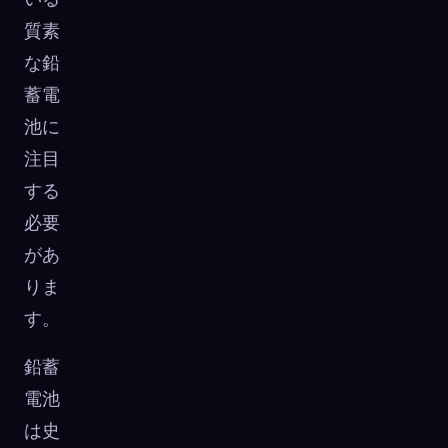
質素
な鉛
蓄電
池に
注目
する
必要
があ
りま
す。
鉛蓄
電池
は史