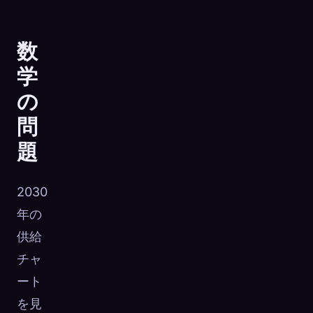
数
学
の
問
題
2030
年の
供給
🧬
Xeno Database
チャ
×
収集済み:
0
/ 443
ート
を見
コレクション
キャプチャ方法