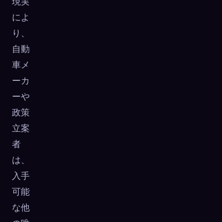
現実
によ
り、
自動
車メ
ーカ
ーや
政策
立案
者
は、
入手
可能
な他