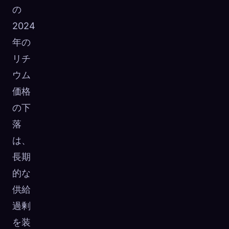
の
2024
年の
リチ
ウム
価格
の下
落
は、
長期
的な
供給
過剰
を装