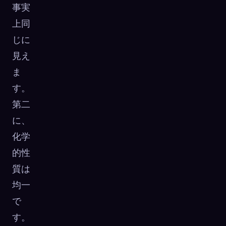
事実
上同
じに
見え
ま
す。
第二
に、
化学
的性
質は
均一
で
す。