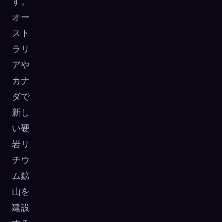
す。
オー
スト
ラリ
アや
カナ
ダで
新し
い硬
岩リ
チウ
ム鉱
山を
建設