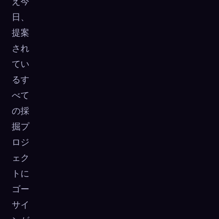
え今
日、
提案
され
てい
るす
べて
の採
掘プ
ロジ
ェク
トに
ゴー
サイ