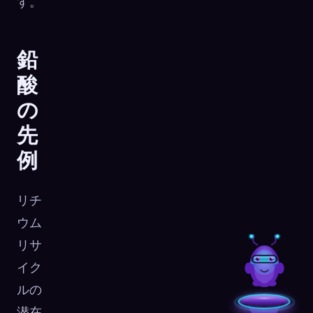
す。
鉛
酸
の
先
例
リチ
ウム
リサ
イク
ルの
潜在