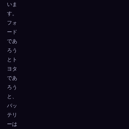
いま
す。
フォ
ード
であ
ろう
とト
ヨタ
であ
ろう
と、
バッ
テリ
ーは