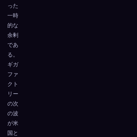
った
一時
的な
余剰
であ
る。
ギガ
ファ
クト
リー
の次
の波
が米
国と