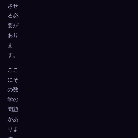
させ
る必
要が
あり
ま
す。
ここ
にそ
の数
学の
問題
があ
りま