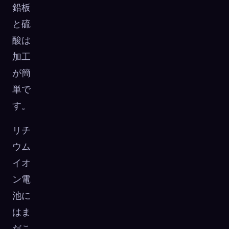
鉛板
と硫
酸は
加工
が簡
単で
す。
リチ
ウム
イオ
ン電
池に
はま
だこ