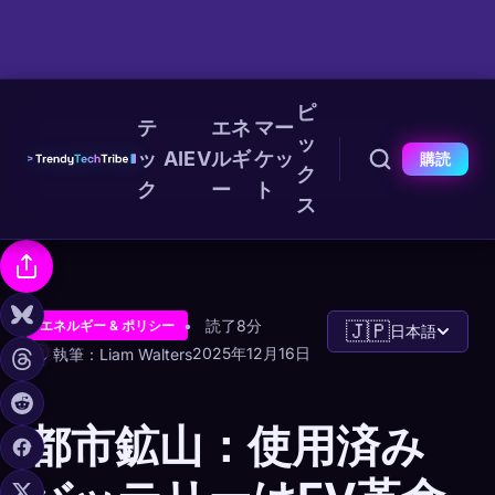
ピ
テ
エネ
マー
ッ
ッ
AI
EV
ルギ
ケッ
購読
ク
ク
ー
ト
ス
読了8分
エネルギー & ポリシー
🇯🇵
日本語
2025年12月16日
執筆：Liam Walters
都市鉱山：使用済み