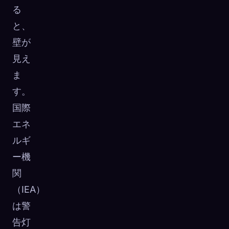
る
☁️
すべてのデバイスでコレクションを保存
と、
サインイン
壁が
発見済み
アーキタイプ
最もレア
見え
0
12
-
ま
す。
国際
エネ
ルギ
ー機
関
（IEA）
は警
告灯