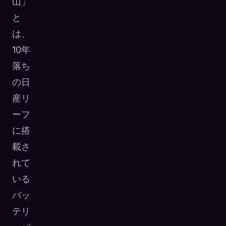
山」
と
は、
10年
落ち
の日
産リ
ーフ
に搭
載さ
れて
いる
バッ
テリ