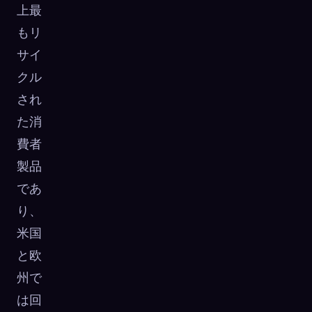
上最
もリ
サイ
クル
され
た消
費者
製品
であ
り、
米国
と欧
州で
は回