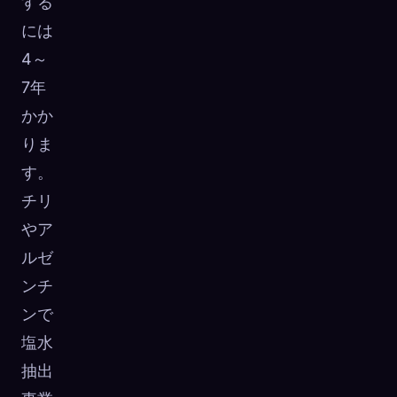
する
には
4～
7年
かか
りま
す。
チリ
やア
ルゼ
ンチ
ンで
塩水
抽出