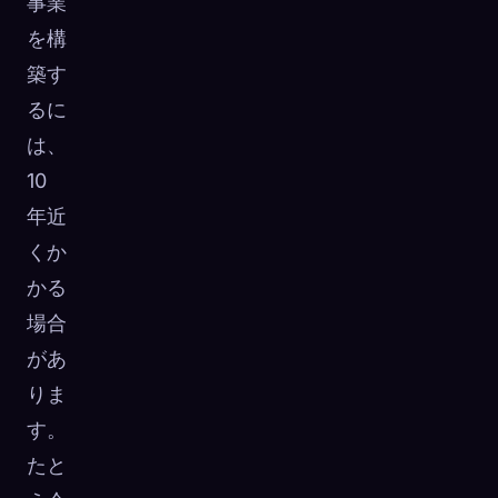
事業
を構
築す
るに
は、
10
年近
くか
かる
場合
があ
りま
す。
たと