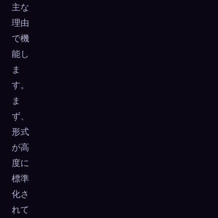
主な
理由
で機
能し
ま
す。
ま
ず、
形式
が高
度に
標準
化さ
れて