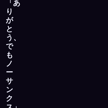
「あ
り
が
と
う、
で
も
ノ
ー
サ
ン
ク
ス」