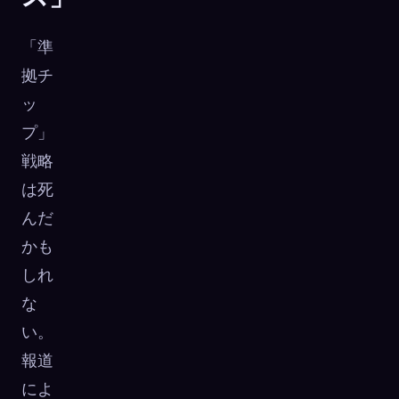
「準
拠チ
ッ
プ」
戦略
は死
んだ
かも
しれ
な
い。
報道
によ