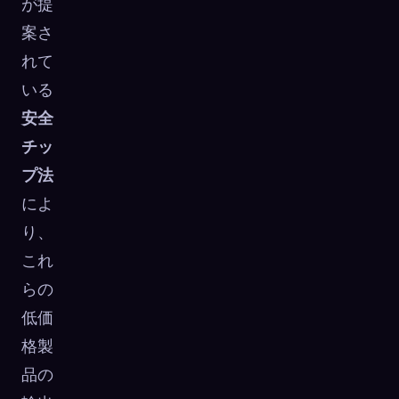
が提
案さ
れて
いる
安全
チッ
プ法
によ
り、
これ
らの
低価
格製
品の