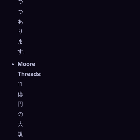
つ
つ
あ
り
ま
す。
Moore
Threads
:
11
億
円
の
大
規