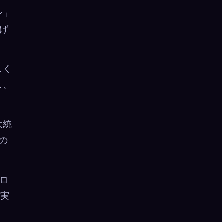
ン」
げ
しく
し、
大統
nの
のロ
は実