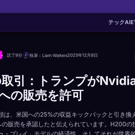
テック
AI
E
読了9分
2025年12月8日
執筆：Liam Walters
取引：トランプがNvidia
への販売を許可
は、米国への25%の収益キックバックと引き換えに
国への販売を承認したと伝えられています。H200の
ゥ・プレイ」モデルの経済性、そしてそれが世界的