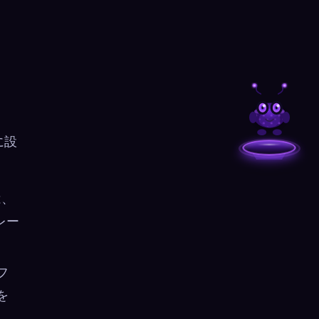
に設
は、
レー
フ
を