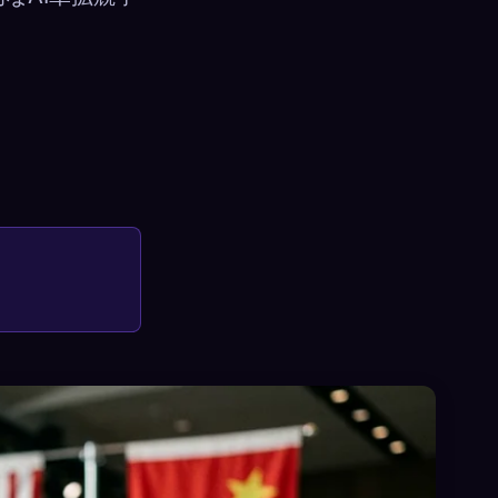
×
サインイン