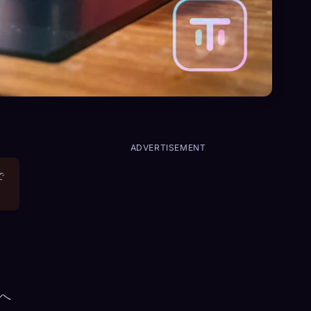
ADVERTISEMENT
で
へ