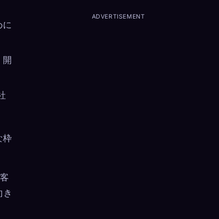
ADVERTISEMENT
めに
 開
社
な枠
顧客
向き