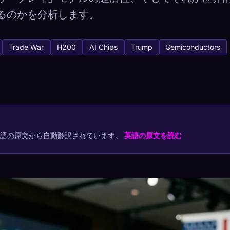
るのかを分析します。
Trade War
H200
AI Chips
Trump
Semiconductors
tabase
3
キャプチャ方法
でコレクションを保存
英語の原文から自動翻訳されています。
英語の原文を読む
プ
最もレア
-