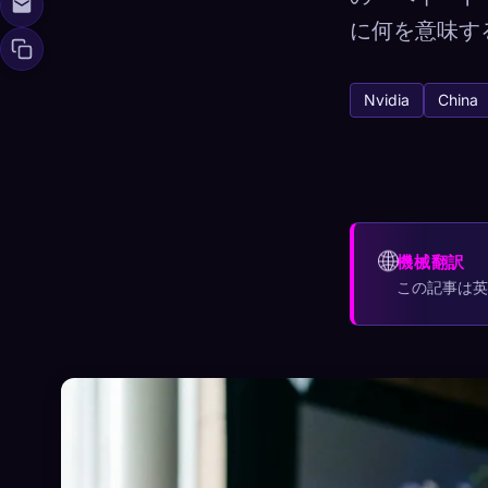
に何を意味す
Nvidia
China
Xeno Da
🧬
収集済み:
0
/ 44
コレクション
☁️
すべてのデバイス
🌐
機械翻訳
この記事は
発見済み
アーキタイ
0
12