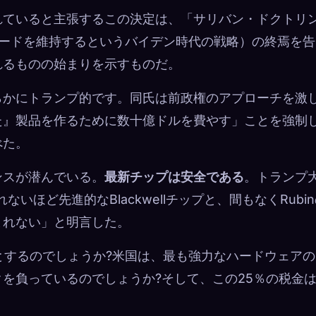
れていると主張するこの決定は、「サリバン・ドクトリ
リードを維持するというバイデン時代の戦略）の終焉を告
れるものの始まりを示すものだ。
らかにトランプ的です。同氏は前政権のアプローチを激
た』製品を作るために数十億ドルを費やす」ことを強制
べた。
ンスが潜んでいる。
最新チップは安全である
。トランプ
いほど先進的なBlackwellチップと、間もなくRubi
まれない」と明言した。
要とするのでしょうか?米国は、最も強力なハードウェア
を負っているのでしょうか?そして、この25％の税金