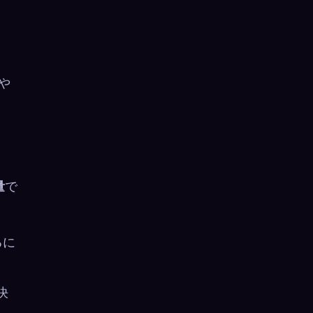
 や
量
で
るに
決