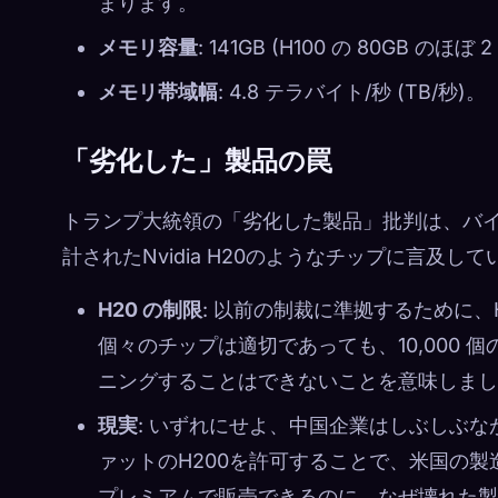
まります。
メモリ容量
: 141GB (H100 の 80GB のほぼ 
メモリ帯域幅
: 4.8 テラバイト/秒 (TB/秒)。
「劣化した」製品の罠
トランプ大統領の「劣化した製品」批判は、バ
計されたNvidia H20のようなチップに言及して
H20 の制限
: 以前の制裁に準拠するために
個々のチップは適切であっても、10,000
ニングすることはできないことを意味しまし
現実
: いずれにせよ、中国企業はしぶしぶ
ァットのH200を許可することで、米国の
プレミアムで販売できるのに、なぜ壊れた製