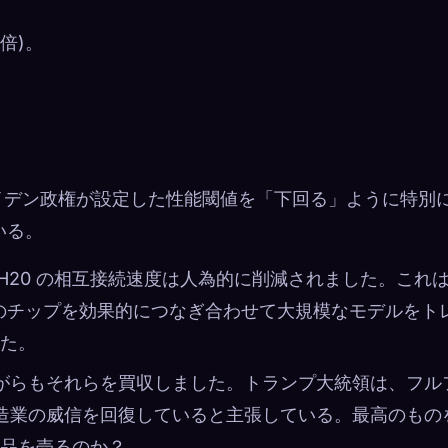
2 倍)。
イデン政権が設定した性能閾値を「下回る」ように特別
いる。
、H20 の相互接続速度は人為的に削減されました。これ
 個のチップを効果的につなぎ合わせて大規模なモデルをト
た。
ながらもそれらを買収しました。トランプ大統領は、フル
製造業の威信を回復していると主張している。最高のもの
品を売るのか？