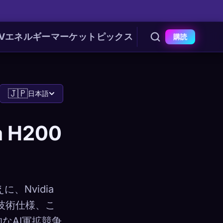
V
エネルギー
マーケット
ピックス
購読
🇯🇵
日本語
 H200
、Nvidia
技術仕様、こ
なAI軍拡競争