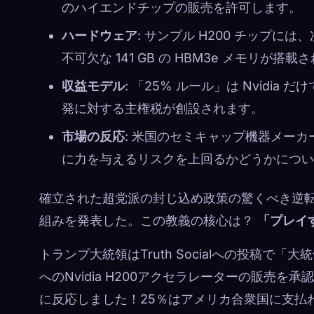
のハイエンドチップの販売を許可します。
ハードウェア
: サンプル H200 チップに
不可欠な 141 GB の HBM3e メモリが搭
収益モデル
: 「25% ルール」は Nvidia 
発に対する主権税が創設されます。
市場の反応
: 米国のセミキャップ機器メー
に力を与えるリスクを上回るかどうかについ
確立された超党派の封じ込め政策の驚くべき逆
組みを発表した。この教義の核心は？
「プレイ
トランプ大統領はTruth Socialへの投稿
へのNvidia H200アクセラレーターの販売
に反応しました！25％はアメリカ合衆国に支払