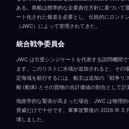
ある。商船は標準的な企業責任方針に基づいて
ート化された報道を必要とし、伝統的にロンド
（JWC）によって管理されてきた。
統合戦争委員会
JWC は引受シンジケートを代表する諮問機関
ます。このリストに水域が追加されると、その
定海域を航行するには、船主は追加の「戦争リ
舶 (船体) とその貨物の合計価値の割合として
地政学的な緊張が高まった場合、JWC は物理
脅威だけで十分です。軍事攻撃後の 2026 年 
壊しました。