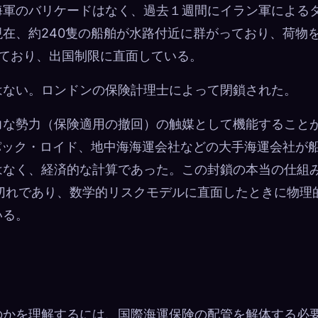
海軍のバリケードはなく、過去１週間にイラン軍による
在、約240隻の船舶が水路付近に群がっており、荷物
れており、出国制限に直面している。
はない。ロンドンの保険計理士によって閉鎖された。
力な勢力（保険適用の撤回）の触媒として機能すること
ハパック・ロイド、地中海海運会社などの大手海運会社が
はなく、経済的な計算であった。この封鎖の本当の仕組
切れであり、数学的リスクモデルに直面したときに物理
いる。
のかを理解するには、国際海運保険の配管を解体する必