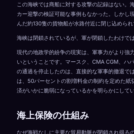
この海峡では商船に対する攻撃の記録はない。
カー迎撃の検証可能な事例もなかった。しかし現
んだ約130隻の貨物船が水路付近に閉じ込めら
海峡は閉鎖されているが、軍が閉鎖したわけで
現代の地政学的紛争の現実は、軍事力がより強
いということです。マースク、CMA CGM、
の通過を停止したのは、直接的な軍事的撤退で
は、50パーセントの割増料金の制約を定めた紙
済がいかに脆弱になっているかを明らかにして
海上保険の仕組み
なぜ海戦なしに主要な貿易動脈が閉鎖され得る