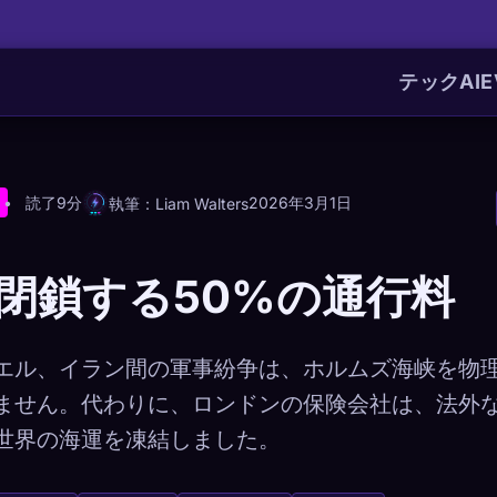
テック
AI
E
読了9分
2026年3月1日
執筆：Liam Walters
閉鎖する50%の通行料
エル、イラン間の軍事紛争は、ホルムズ海峡を物
ません。代わりに、ロンドンの保険会社は、法外
世界の海運を凍結しました。