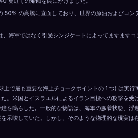
40 隻近くの船舶を罠にかけました。
の 50% の高騰に直面しており、世界の原油およびコン
所は、海軍ではなく引受シンジケートによってますますコ
 (地球上で最も重要な海上チョークポイントの 1 つ) は実行
した。米国とイスラエルによるイラン目標への攻撃を受
警鐘を鳴らした。一般的な物語は、海軍の膠着状態、浮
実を示唆していた。しかし、そのような物理的な現実は