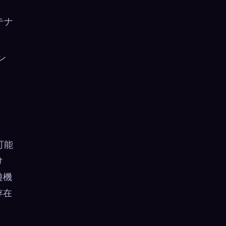
テナ
ン
可能
け
遊機
存在