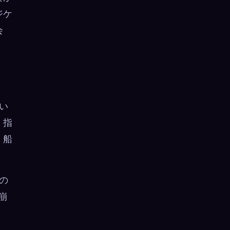
ジケ
会
い
。指
、船
の
崩