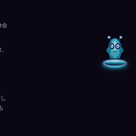
険会
は、
厳し
も