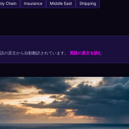
ly Chain
Insurance
Middle East
Shipping
tabase
1
キャプチャ方法
英語の原文から自動翻訳されています。
英語の原文を読む
でコレクションを保存
プ
最もレア
-