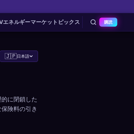
V
エネルギー
マーケット
ピックス
購読
🇯🇵
日本語
理的に閉鎖した
な保険料の引き