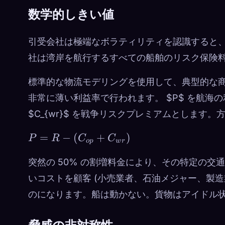
数学的しきい値
引受会社は極端なボラティリティを認識すると
社は湾岸を航行するすべての船舶のリスク保険料
標準的な物流モデリングを使用して、典型的な
非常に薄い利益率で行われます。 $P$ を航海の利
$C_{wr}$ を戦争リスクプレミアムとします
P = R -
=
−
(
+
)
P
R
C
C
o
p
w
r
(C_{op}
+
突然の 50% の割増料金により、その特定の
C_{wr})
いコストを顧客 (小売業者、石油メジャー、製造
のになります。船は動かない。貨物はアイドル