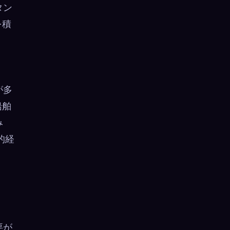
タン
を積
が多
船舶
み
的経
要が