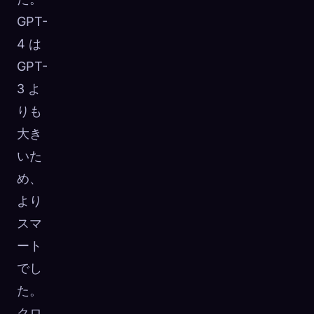
GPT-
4 は
GPT-
3 よ
りも
大き
いた
め、
より
スマ
ート
でし
た。
クロ