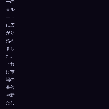
ーの
☁️
すべてのデバイスでコレクションを保存
裏ル
サインイン
ート
に広
発見済み
アーキタイプ
最もレア
0
12
-
がり
始め
まし
た。
それ
は市
場の
暴落
や新
たな