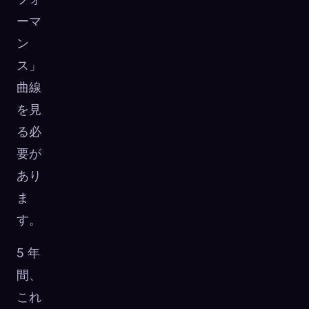
ーマ
ン
ス」
曲線
を見
る必
要が
あり
ま
す。
5 年
間、
これ