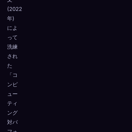
(2022
年)
によ
って
洗練
され
た
「コ
ンピ
ュー
ティ
ング
対パ
フォ