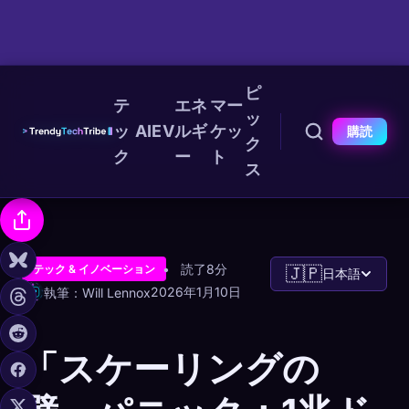
ピ
テ
エネ
マー
ッ
ッ
AI
EV
ルギ
ケッ
購読
ク
ク
ー
ト
ス
読了8分
テック & イノベーション
🇯🇵
日本語
2026年1月10日
執筆：Will Lennox
「スケーリングの