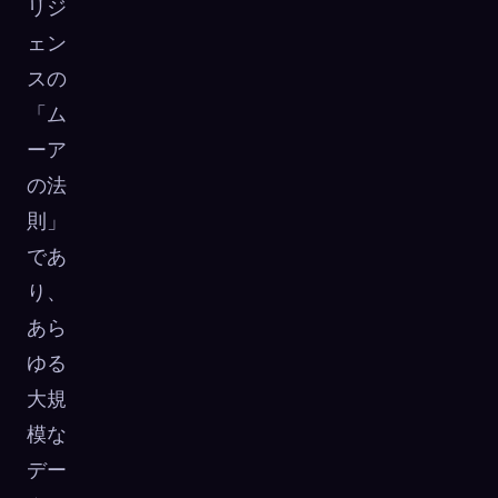
リジ
ェン
スの
「ム
ーア
の法
則」
であ
り、
あら
ゆる
大規
模な
デー