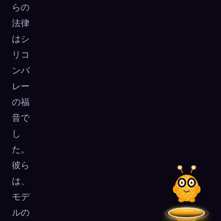
らの
法律
はシ
リコ
ンバ
レー
の福
音で
し
た。
彼ら
は、
モデ
ルの