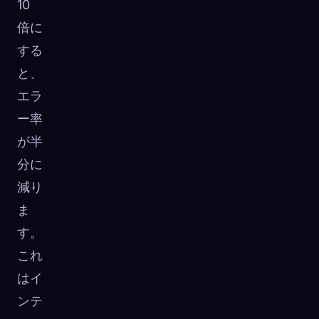
10
倍に
する
と、
エラ
ー率
が半
分に
減り
ま
す。
これ
はイ
ンテ