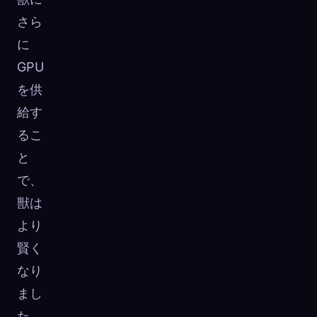
さら
に
GPU
を供
給す
るこ
と
で、
獣は
より
賢く
なり
まし
た。