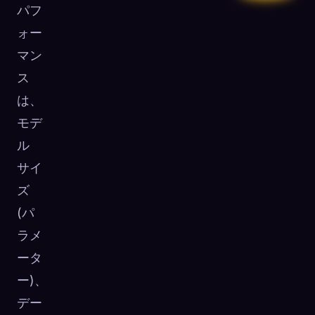
パフ
ォー
マン
ス
は、
モデ
ル
サイ
ズ
(パ
ラメ
ータ
ー)、
デー