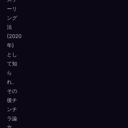
ーリ
ング
法
(2020
年)
とし
て知
ら
れ、
その
後チ
ンチ
ラ論
文