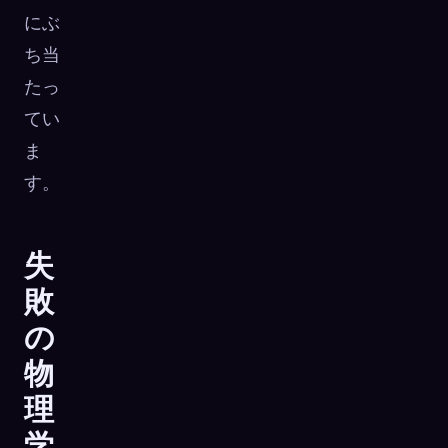
にぶ
ち当
たっ
てい
ま
す。
失
敗
の
物
理
学