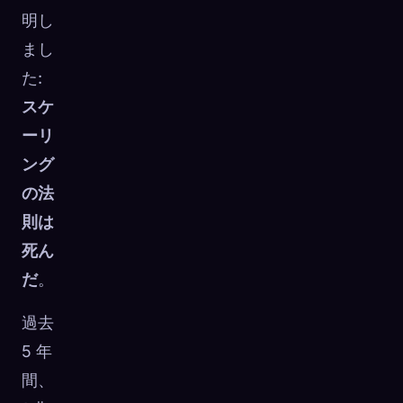
明し
まし
た:
スケ
ーリ
ング
の法
則は
死ん
だ
。
過去
5 年
間、