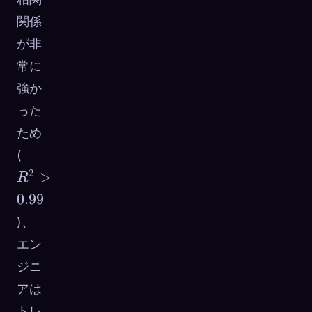
関係
が非
常に
強か
った
ため
R^2
(
>
2
>
R
0.99
0.99
)、
エン
ジニ
アは
トレ