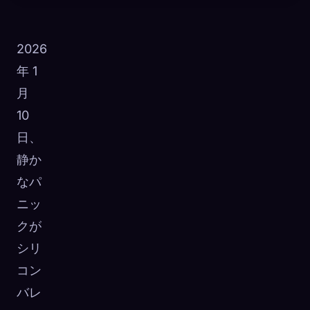
2026
年 1
月
10
日、
静か
なパ
ニッ
クが
シリ
🧬
Xeno Database
×
コン
収集済み:
0
/ 443
バレ
コレクション
キャプチャ方法