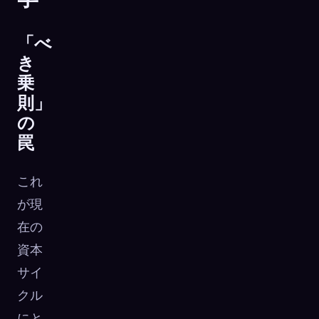
「べ
き
乗
則」
の
罠
これ
が現
在の
資本
サイ
クル
にと