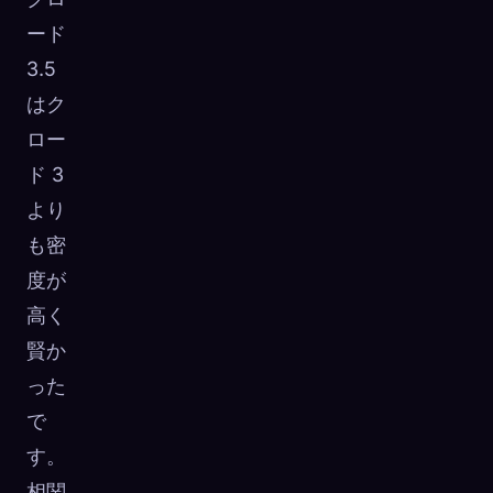
ード
3.5
はク
ロー
ド 3
より
も密
度が
高く
賢か
った
で
す。
相関