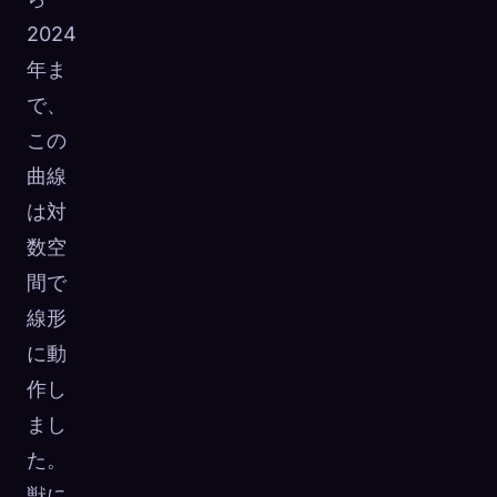
2024
年ま
で、
この
曲線
は対
数空
間で
線形
に動
作し
まし
た。
獣に