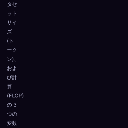
タセ
ット
サイ
ズ
(ト
ーク
ン)、
およ
び計
算
(FLOP)
の 3
つの
変数