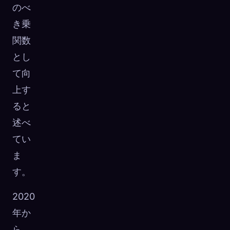
のべ
き乗
関数
とし
て向
上す
ると
述べ
てい
ま
す。
2020
年か
ら