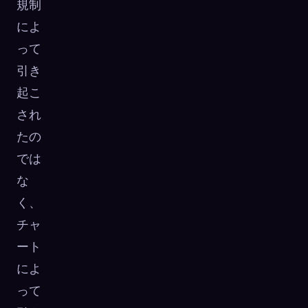
規制
によ
って
引き
起こ
され
たの
では
な
く、
チャ
ート
によ
って