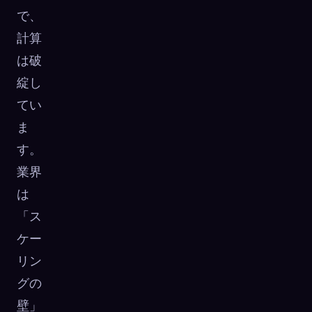
で、
計算
は破
綻し
てい
ま
す。
業界
は
「ス
ケー
リン
グの
壁」