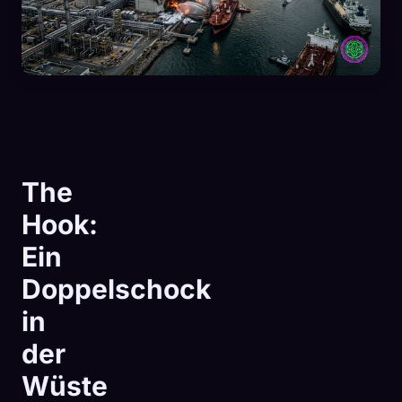
The
Hook:
Ein
Doppelschock
in
🧬
Xeno Database
×
der
Gesammelt:
0
/ 443
Wüste
Kollektion
So erfasst du