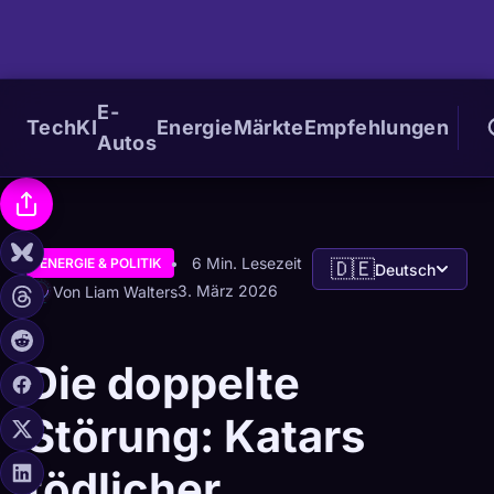
E-
Tech
KI
Energie
Märkte
Empfehlungen
Autos
6 Min. Lesezeit
ENERGIE & POLITIK
🇩🇪
Deutsch
3. März 2026
Von Liam Walters
Die doppelte
Störung: Katars
tödlicher