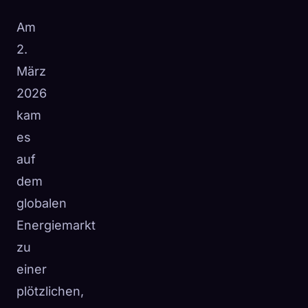
☁️
Speichere deine Sammlung auf allen Geräten
Am
Anmelden
2.
März
ENTDECKT
ARCHETYPEN
SELTENSTE
0
12
-
2026
kam
es
auf
dem
globalen
Energiemarkt
zu
einer
plötzlichen,