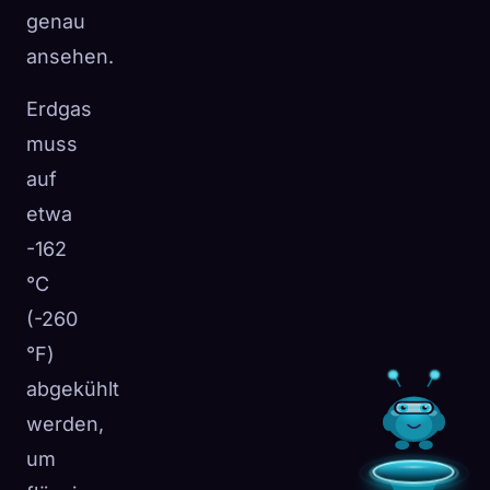
genau
ansehen.
Erdgas
muss
auf
etwa
-162
°C
(-260
°F)
abgekühlt
werden,
um