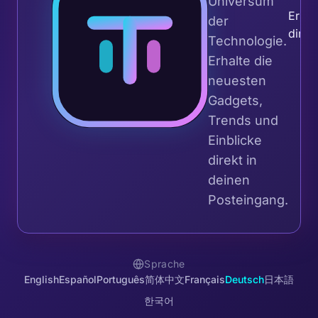
Universum
Erhal
der
direk
Technologie.
Erhalte die
neuesten
Gadgets,
Trends und
Einblicke
direkt in
deinen
Posteingang.
Sprache
English
Español
Português
简体中文
Français
Deutsch
日本語
한국어