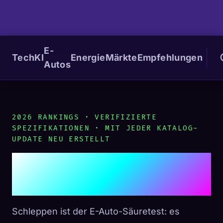
E-
Tech
KI
Energie
Märkte
Empfehlungen
Autos
2026 RANKINGS · VERIFIZIERTE
SPEZIFIKATIONEN · MIT JEDER KATALOG-
UPDATE NEU ERSTELLT
Die besten E-Autos zum
Schleppen
Schleppen ist der E-Auto-Säuretest: es