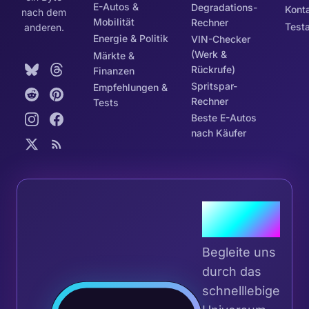
E-Autos &
Degradations-
Kont
nach dem
Mobilität
Rechner
Test
anderen.
Energie & Politik
VIN-Checker
(Werk &
Märkte &
Rückrufe)
Finanzen
Spritspar-
Empfehlungen &
Rechner
Tests
Beste E-Autos
nach Käufer
Tritt dem
Tribe bei
Begleite uns
durch das
schnelllebige
Tri