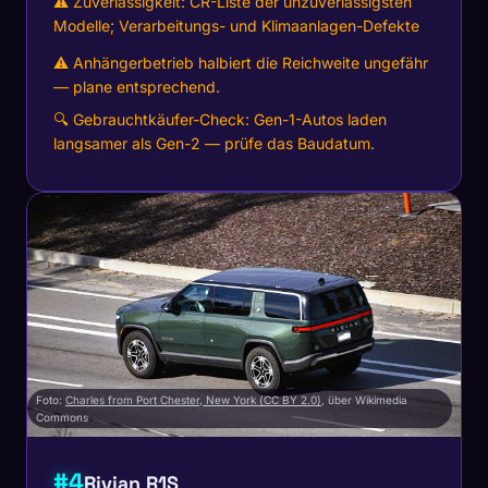
⚠ Zuverlässigkeit: CR-Liste der unzuverlässigsten
Modelle; Verarbeitungs- und Klimaanlagen-Defekte
⚠ Anhängerbetrieb halbiert die Reichweite ungefähr
— plane entsprechend.
🔍 Gebrauchtkäufer-Check: Gen-1-Autos laden
langsamer als Gen-2 — prüfe das Baudatum.
Foto:
Charles from Port Chester, New York (CC BY 2.0)
, über Wikimedia
Commons
#4
Rivian R1S