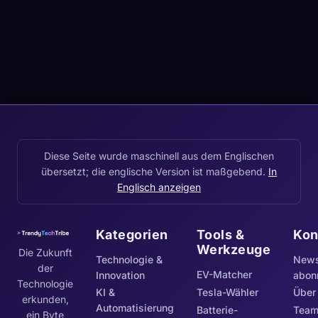
Diese Seite wurde maschinell aus dem Englischen
übersetzt; die englische Version ist maßgebend.
In
Englisch anzeigen
Kategorien
Tools &
Kon
Werkzeuge
Die Zukunft
Technologie &
News
der
EV-Matcher
Innovation
abon
Technologie
KI &
Tesla-Wähler
Über
erkunden,
Automatisierung
Batterie-
Tea
ein Byte