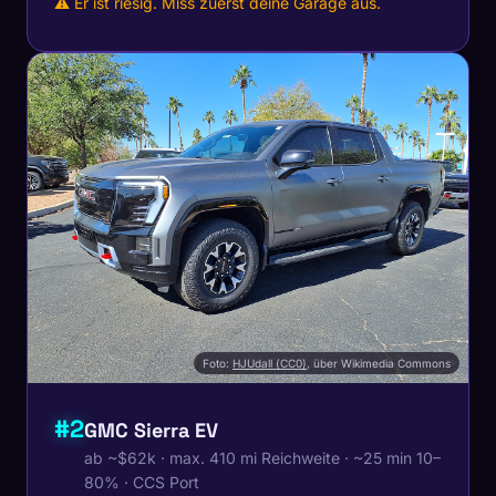
⚠ Er ist riesig. Miss zuerst deine Garage aus.
Foto:
HJUdall (CC0)
, über Wikimedia Commons
#2
GMC Sierra EV
ab ~$62k · max. 410 mi Reichweite · ~25 min 10–
80% · CCS Port