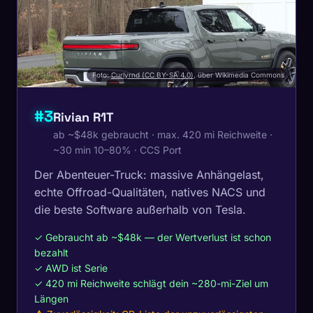
Foto:
Curlyrnd (CC BY-SA 4.0)
, über Wikimedia Commons
#3
Rivian R1T
ab ~$48k gebraucht · max. 420 mi Reichweite ·
~30 min 10–80% · CCS Port
Der Abenteuer-Truck: massive Anhängelast,
echte Offroad-Qualitäten, natives NACS und
die beste Software außerhalb von Tesla.
✓ Gebraucht ab ~$48k — der Wertverlust ist schon
bezahlt
✓ AWD ist Serie
✓ 420 mi Reichweite schlägt dein ~280-mi-Ziel um
Längen