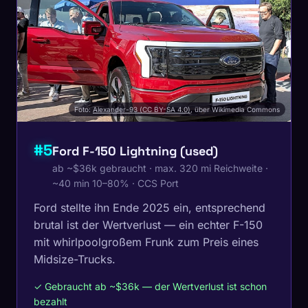
Foto:
Alexander-93 (CC BY-SA 4.0)
, über Wikimedia Commons
#5
Ford F-150 Lightning (used)
ab ~$36k gebraucht · max. 320 mi Reichweite ·
~40 min 10–80% · CCS Port
Ford stellte ihn Ende 2025 ein, entsprechend
brutal ist der Wertverlust — ein echter F-150
mit whirlpoolgroßem Frunk zum Preis eines
Midsize-Trucks.
✓ Gebraucht ab ~$36k — der Wertverlust ist schon
bezahlt