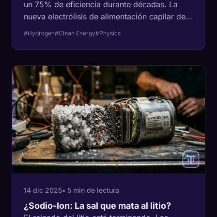
un 75% de eficiencia durante décadas. La
nueva electrólisis de alimentación capilar de
Hysata rompe las leyes de la física,
#Hydrogen
#Clean Energy
#Physics
alcanzando un 98% de eficiencia y
reduciendo los costos a $1.50/kg.
14 dic 2025
• 5 min de lectura
¿Sodio-Ion: La sal que mata al litio?