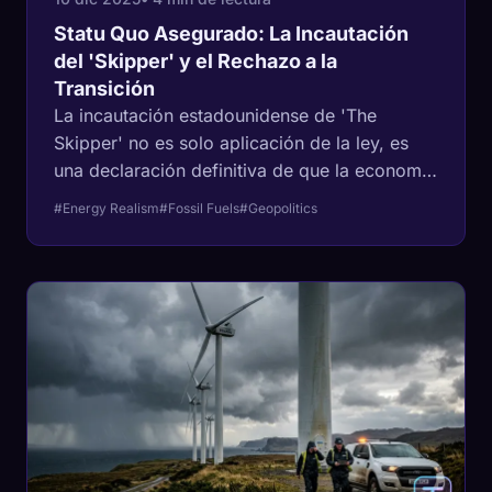
Statu Quo Asegurado: La Incautación
del 'Skipper' y el Rechazo a la
Transición
La incautación estadounidense de 'The
Skipper' no es solo aplicación de la ley, es
una declaración definitiva de que la economía
permanece anclada al statu quo de los
#Energy Realism
#Fossil Fuels
#Geopolitics
combustibles fósiles, rechazando un giro
rápido hacia las energías renovables.