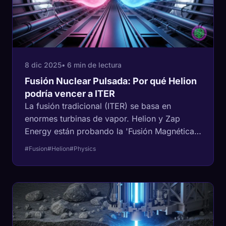
8 dic 2025
• 6 min de lectura
Fusión Nuclear Pulsada: Por qué Helion
podría vencer a ITER
La fusión tradicional (ITER) se basa en
enormes turbinas de vapor. Helion y Zap
Energy están probando la 'Fusión Magnética
Pulsada' para generar electricidad
#Fusion
#Helion
#Physics
directamente por inducción, omitiendo por
completo el ciclo de vapor.