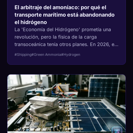
El arbitraje del amoníaco: por qué el
transporte marítimo está abandonando
el hidrógeno
La 'Economía del Hidrógeno' prometía una
revolución, pero la física de la carga
transoceánica tenía otros planes. En 2026, el
cambio al amoníaco líquido (NH3) ya no es
#Shipping
#Green Ammonia
#Hydrogen
teórico: es un mandato de infraestructura de
$50 mil millones. Los expertos de la industria
analizan las matemáticas de MJ/L que
ganaron la guerra por las olas.