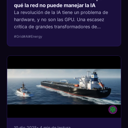
qué la red no puede manejar la IA
La revolución de la IA tiene un problema de
hardware, y no son las GPU. Una escasez
crítica de grandes transformadores de
potencia (LPT) y acero eléctrico orientado al
#Grid
#AI
#Energy
grano (GOES) amenaza con descarrilar la
expansión de los centros de datos en 2026.
10 dic 2025
• 4 min de lectura