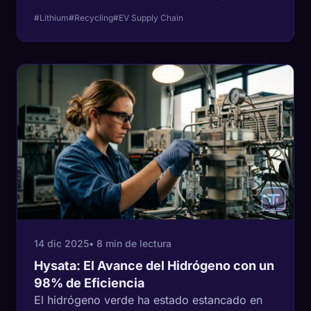
hacia el futuro eléctrico podría ser la 'Mina
#Lithium
#Recycling
#EV Supply Chain
Urbana', pero ¿puede la economía del
reciclaje realmente vencer a la excavación?
14 dic 2025
• 8 min de lectura
Hysata: El Avance del Hidrógeno con un
98% de Eficiencia
El hidrógeno verde ha estado estancado en