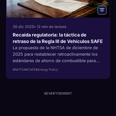
30 dic 2025
• 12 min de lectura
Recaída regulatoria: la táctica de
retraso de la Regla III de Vehículos SAFE
La propuesta de la NHTSA de diciembre de
2025 para restablecer retroactivamente los
estándares de ahorro de combustible para
2022-2031 sirve como un subsidio masivo al
#NHTSA
#CAFE
#Energy Policy
statu quo de los combustibles fósiles,
intercambiando la salud atmosférica a largo
plazo por ganancias heredadas a corto plazo.
ADVERTISEMENT