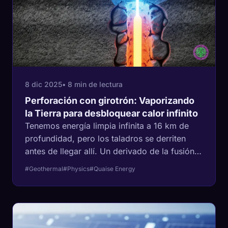
8 dic 2025
• 8 min de lectura
Perforación con girotrón: Vaporizando
la Tierra para desbloquear calor infinito
Tenemos energía limpia infinita a 16 km de
profundidad, pero los taladros se derriten
antes de llegar allí. Un derivado de la fusión
está utilizando 'ondas milimétricas' para
#Geothermal
#Physics
#Quaise Energy
vaporizar la roca en vidrio, convirtiendo todo
el planeta en una planta de energía.