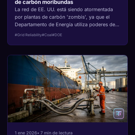
de carbón moribundas
La red de EE. UU. está siendo atormentada
por plantas de carbón 'zombis', ya que el
Departamento de Energía utiliza poderes de
emergencia para rescatar intereses
#Grid Reliability
#Coal
#DOE
energéticos heredados y anular los objetivos
climáticos a nivel estatal.
1 ene 2026
• 7 min de lectura