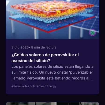
8 dic 2025
• 8 min de lectura
¿Celdas solares de perovskita: el
asesino del silicio?
Los paneles solares de silicio están llegando a
su límite físico. Un nuevo cristal 'pulverizable'
llamado Perovskita está batiendo récords al
capturar la luz que el silicio pierde. Aquí está
#Perovskite
#Solar
#Clean Energy
la física detrás de la revolución.