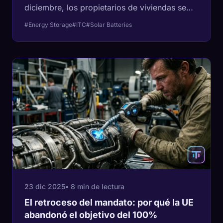
diciembre, los propietarios de viviendas se
apresuran a asegurar un ahorro del 30% en el
#Energy Storage
#ITC
#Solar Batteries
almacenamiento de baterías. Este análisis
desglosa las matemáticas del 'Abismo del
Almacenamiento' y por qué 2026 será el año
del prosumidor.
23 dic 2025
• 8 min de lectura
El retroceso del mandato: por qué la UE
abandonó el objetivo del 100%