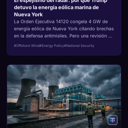
El espejismo del radar: por qué Trump
detuvo la energía eólica marina de
Nueva York
La Orden Ejecutiva 14120 congela 4 GW de
energía eólica de Nueva York citando brechas
en la defensa antimisiles. Pero una revisión de
la física del radar y los estudios del
#Offshore Wind
#Energy Policy
#National Security
Pentágono de 2024 sugieren que la 'amenaza
a la seguridad' puede ser un fantasma
político.