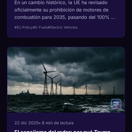
En un cambio histórico, la UE ha revisado
oficialmente su prohibición de motores de
combustión para 2035, pasando del 100% al
90%. Un análisis reciente explora la 'Brecha
#EU Policy
#E-Fuels
#Electric Vehicles
Lógica del 10%' y la química detrás de los
combustibles sintéticos.
22 dic 2025
• 8 min de lectura