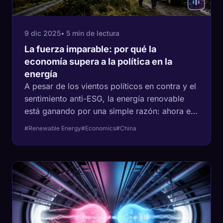
9 dic 2025
• 5 min de lectura
La fuerza imparable: por qué la
economía supera a la política en la
energía
A pesar de los vientos políticos en contra y el
sentimiento anti-ESG, la energía renovable
está ganando por una simple razón: ahora es
innegablemente más barata. Analizamos los
#Renewable Energy
#Economics
#China
datos de LCOE de 2025, la victoria legal de
Vineyard Wind y el pico de carbón de China.