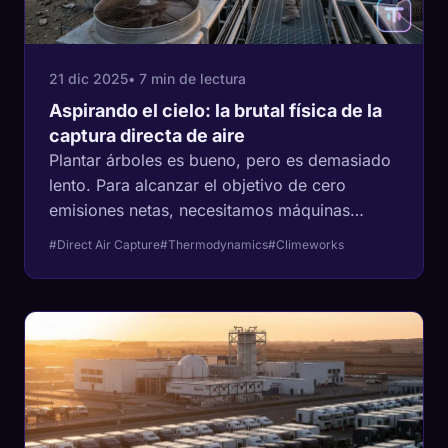
21 dic 2025
• 7 min de lectura
Aspirando el cielo: la brutal física de la
captura directa de aire
Plantar árboles es bueno, pero es demasiado
lento. Para alcanzar el objetivo de cero
emisiones netas, necesitamos máquinas
industriales que extraigan CO2 del aire.
#Direct Air Capture
#Thermodynamics
#Climeworks
Analizamos la termodinámica, la penalización
energética y la batalla entre sorbentes sólidos
y disolventes líquidos.