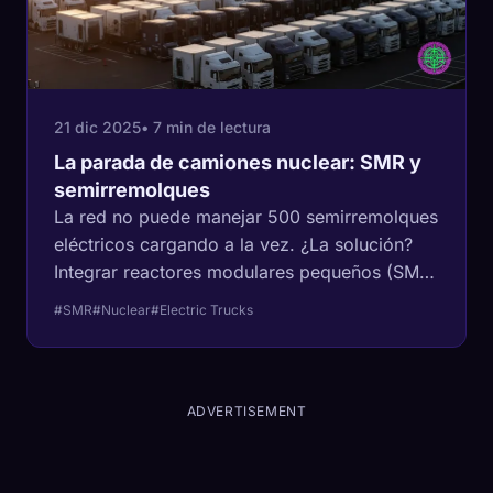
21 dic 2025
• 7 min de lectura
La parada de camiones nuclear: SMR y
semirremolques
La red no puede manejar 500 semirremolques
eléctricos cargando a la vez. ¿La solución?
Integrar reactores modulares pequeños (SMR)
directamente en los centros logísticos. Este
#SMR
#Nuclear
#Electric Trucks
análisis explora la realidad de la ingeniería del
'Megawatt Hub'.
ADVERTISEMENT