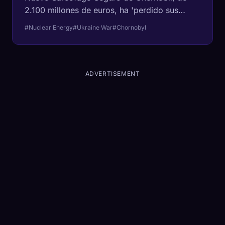
2.100 millones de euros, ha 'perdido sus
funciones de seguridad primarias' después de
#Nuclear Energy
#Ukraine War
#Chornobyl
que un ataque con drones atravesara el arco
y los incendios dañaran unos 200 metros
cuadrados de revestimiento.
ADVERTISEMENT