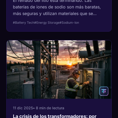
El reinado del litio está terminando. Las
baterías de iones de sodio son más baratas,
más seguras y utilizan materiales que se
encuentran en el océano. Aquí está el por qué
#Battery Tech
#Energy Storage
#Sodium-Ion
el fondo del mercado de baterías está a punto
de colapsar.
11 dic 2025
• 8 min de lectura
La crisis de los transformadores: por