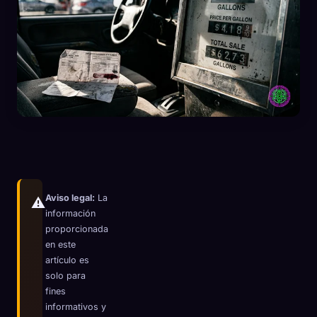
Aviso legal:
La
⚠️
información
proporcionada
en este
🧬
Xeno Database
artículo es
×
solo para
Recopilados:
0
/ 443
fines
informativos y
Colección
Cómo capturar