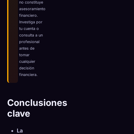
no constituye
☁️
Guarda tu colección en todos los dispositivos
asesoramiento
financiero.
Iniciar sesión
Investiga por
tu cuenta o
DESCUBIERTO
ARQUETIPOS
MÁS RARO
consulta a un
0
12
-
profesional
antes de
tomar
cualquier
decisión
financiera.
Conclusiones
clave
La