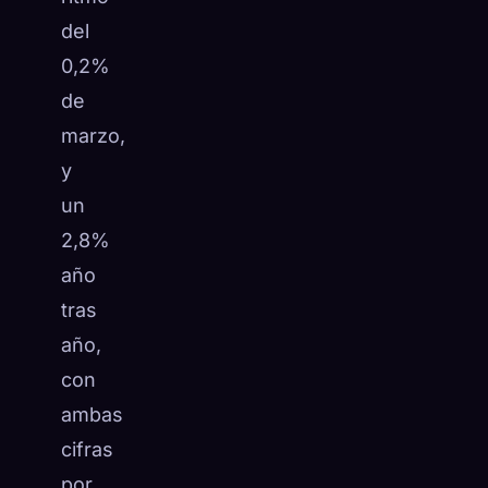
del
0,2%
de
marzo,
y
un
2,8%
año
tras
año,
con
ambas
cifras
por