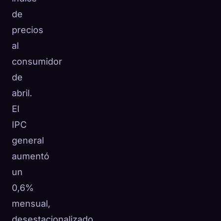
de
precios
al
consumidor
de
abril.
El
IPC
general
aumentó
un
0,6%
mensual,
desestacionalizado,