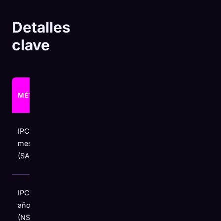
Detalles
clave
ABRIL
MÉTRICA
CONTEXTO
2026
Más lento
IPC general,
que el
mes a mes
+0,6%
+0,9% de
(SA)
marzo
Más alto
IPC general,
desde
año tras año
+3,8%
mayo de
(NSA)