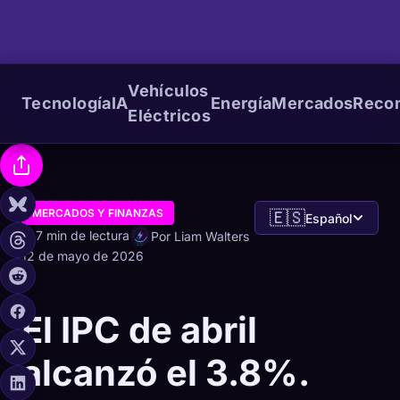
Vehículos
Tecnología
IA
Energía
Mercados
Reco
Eléctricos
MERCADOS Y FINANZAS
🇪🇸
Español
7 min de lectura
Por Liam Walters
12 de mayo de 2026
El IPC de abril
alcanzó el 3.8%.