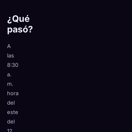
¿Qué
pasó?
A
las
8:30
a.
m.
hora
del
este
del
12