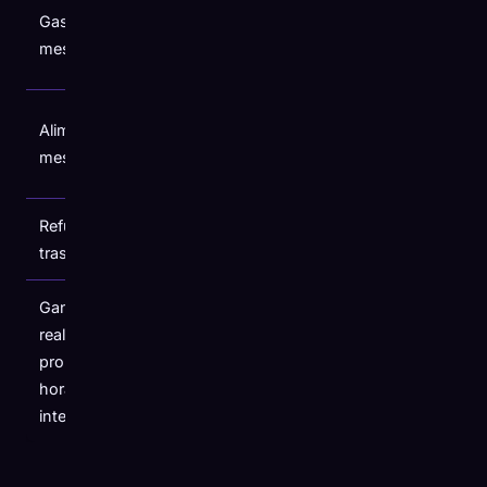
Hasta un
Gasolina,
+5,4%
28,4% año
mes a mes
tras año
Comida a
Alimentación,
+0,5%
domicilio
mes a mes
+0,7%
Refugio, mes
Año tras
+0,6%
tras mes
año +3,3%
Ganancias
Primera
reales
caída anual
promedio por
-0,3%
en tres
hora,
años
interanual