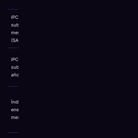
2023
IPC
Duplica el
subyacente,
ritmo del
+0,4%
mes a mes
+0,2% de
(SA)
marzo
Por encima
IPC
del
subyacente,
+2,8%
pronóstico
año tras año
del 2,7%
Más del
Índice
40% de
energético,
+3,8%
todos los
mes a mes
artículos
aumentan