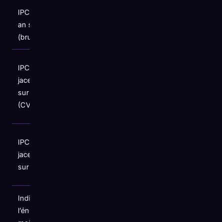
IPC global,
Au plus
+3,8
an sur an
haut depuis
%
(brut)
mai 2023
Le double
IPC sous-
du rythme
jacent, mois
+0,4
de +0,2 %
sur mois
%
enregistré
(CVS)
en mars
Au-dessus
IPC sous-
+2,8
des
jacent, an
%
prévisions
sur an
de 2,7 %
Indice de
Plus de 40
l’énergie,
+3,8
% de la