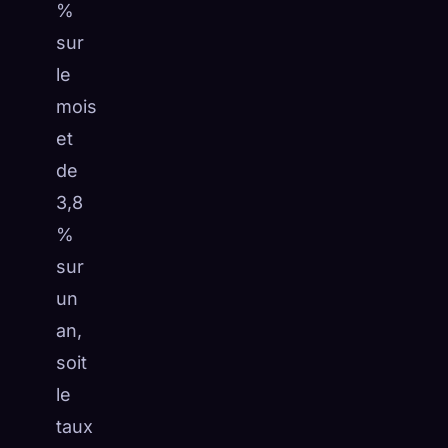
%
sur
le
mois
et
de
3,8
%
sur
un
an,
soit
le
taux