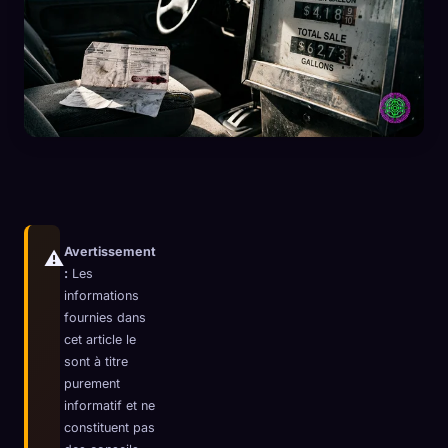
Avertissement
⚠️
:
Les
informations
fournies dans
cet article le
sont à titre
🧬
Xeno Database
×
purement
Collectés :
0
/ 443
informatif et ne
constituent pas
Collection
Comment capturer