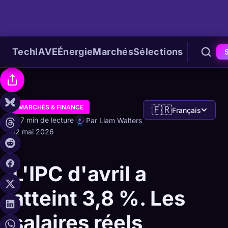
Tech
IA
VE
Énergie
Marchés
Sélections
MARCHÉS & FINANCE
🇫🇷
Français
7 min de lecture
Par Liam Walters
12 mai 2026
L'IPC d'avril a
atteint 3,8 %. Les
salaires réels