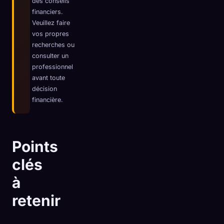
des conseils
financiers.
☁️
Sauvegardez votre collection sur tous les appareils
Veuillez faire
Se connecter
vos propres
recherches ou
DÉCOUVERT
ARCHÉTYPES
LE PLUS RARE
consulter un
0
12
-
professionnel
avant toute
décision
financière.
Points
clés
à
retenir