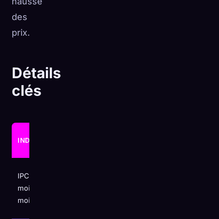
hausse
des
prix.
Détails
clés
AVRIL
INDICATEUR
CONTEXTE
2026
Plus lent
IPC global,
+0,6
que le taux
mois sur
%
de +0,9 %
mois (CVS)
de mars