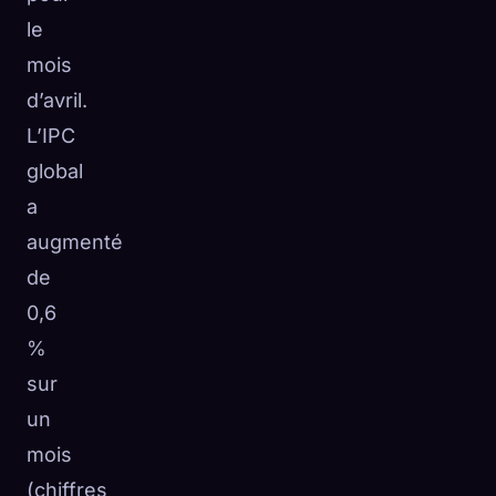
le
mois
d’avril.
L’IPC
global
a
augmenté
de
0,6
%
sur
un
mois
(chiffres