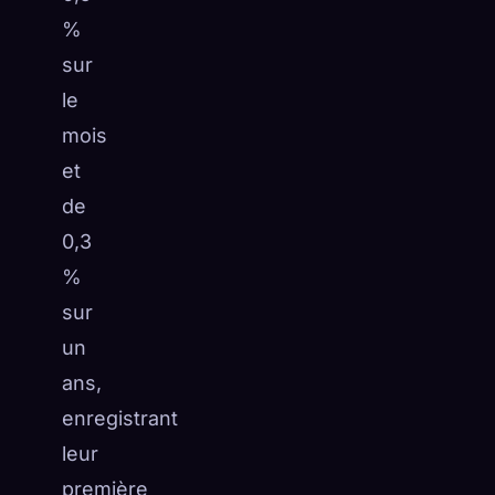
%
sur
le
mois
et
de
0,3
%
sur
un
ans,
enregistrant
leur
première