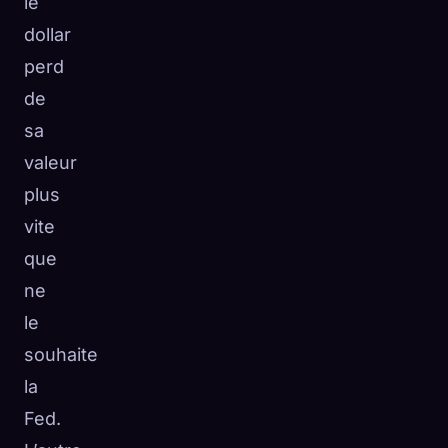
le
dollar
perd
de
sa
valeur
plus
vite
que
ne
le
souhaite
la
Fed.