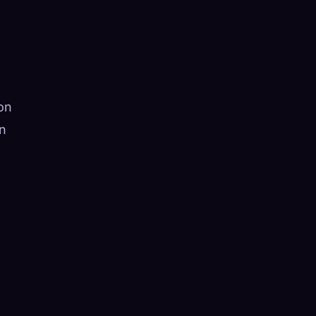
on
on