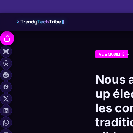
VE & MOBILITÉ
Nous a
up éle
les co
tradit