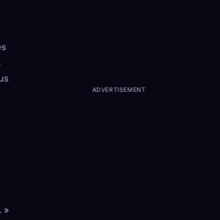
es
s
lus
ADVERTISEMENT
. »