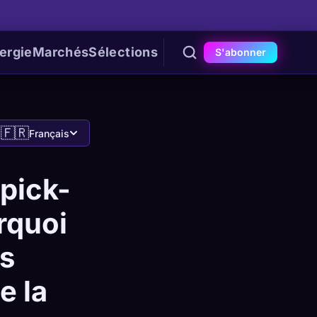
ergie
Marchés
Sélections
S'abonner
🇫🇷
Français
 pick-
rquoi
es
e la