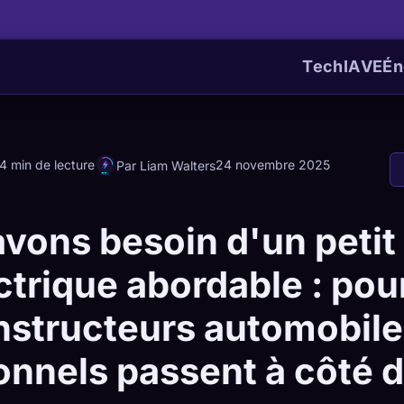
Tech
IA
VE
Én
4 min de lecture
24 novembre 2025
Par Liam Walters
vons besoin d'un petit
ctrique abordable : pou
nstructeurs automobil
ionnels passent à côté d