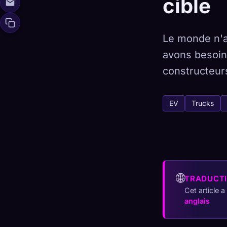
cible
Le monde n'a
avons besoin 
🧬
Xeno Da
Collectés :
0
/
constructeurs
Collection
EV
Trucks
☁️
Sauvegardez votre
DÉCOUVERT
ARC
0
12
🌐
TRADUCT
Cet article 
anglais