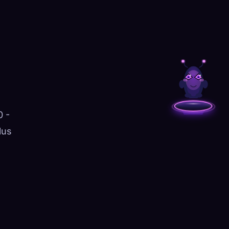
0 -
lus