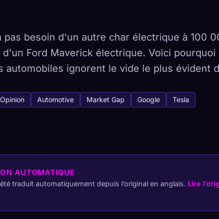
 pas besoin d'un autre char électrique à 100 
d'un Ford Maverick électrique. Voici pourquoi 
tabase
 441
 automobiles ignorent le vide le plus évident 
Comment capturer
Opinion
Automotive
Market Gap
Google
Tesla
 collection sur tous les appareils
HÉTYPES
LE PLUS RARE
-
ION AUTOMATIQUE
a été traduit automatiquement depuis l’original en anglais.
Lire l’ori