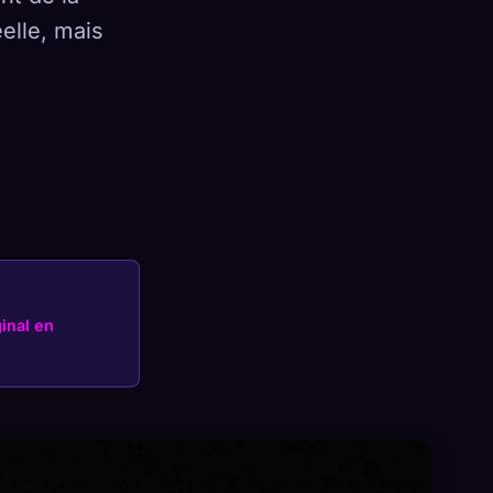
elle, mais
×
Se connecter
ginal en