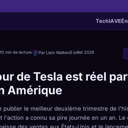
Tech
IA
VE
Én
10 min de lecture
5 juillet 2026
Par Liam Walters
our de Tesla est réel par
en Amérique
e publier le meilleur deuxième trimestre de l'hi
et l'action a connu sa pire journée en un an. Le 
baisse des ventes aux États-Unis et le lanceme