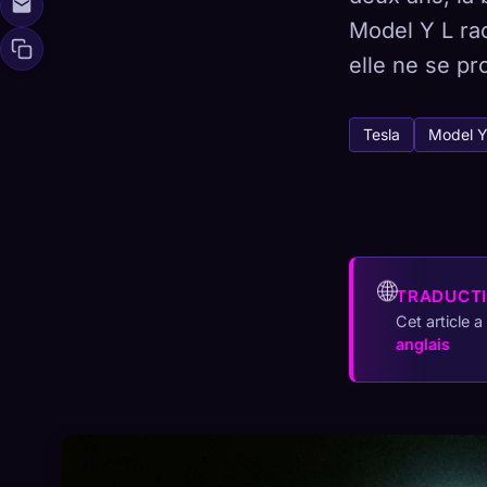
Model Y L rac
elle ne se pr
🧬
Xeno Da
Tesla
Model Y
Collectés :
0
/
Collection
☁️
Sauvegardez votre
🌐
TRADUCT
DÉCOUVERT
ARC
0
12
Cet article 
anglais