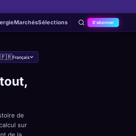
ergie
Marchés
Sélections
S'abonner
🇫🇷
Français
tout,
stoire de
calcul sur
nt de la