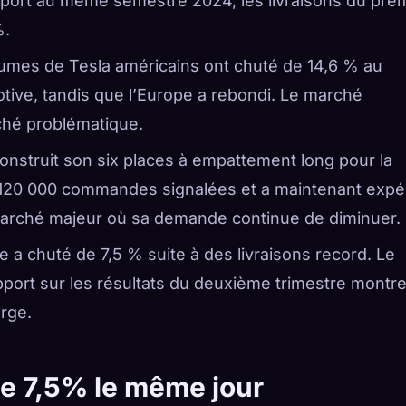
port au même semestre 2024, les livraisons du pre
%.
lumes de Tesla américains ont chuté de 14,6 % au
ive, tandis que l’Europe a rebondi. Le marché
ché problématique.
construit son six places à empattement long pour la
n 120 000 commandes signalées et a maintenant expé
marché majeur où sa demande continue de diminuer.
tre a chuté de 7,5 % suite à des livraisons record. Le
apport sur les résultats du deuxième trimestre montr
rge.
de 7,5% le même jour