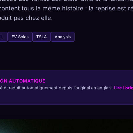
ontent tous la même histoire : la reprise est ré
oduit pas chez elle.
tabase
 L
EV Sales
TSLA
Analysis
 441
Comment capturer
 collection sur tous les appareils
ION AUTOMATIQUE
HÉTYPES
LE PLUS RARE
-
a été traduit automatiquement depuis l’original en anglais.
Lire l’ori