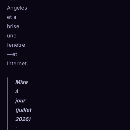
Angeles
et a
brisé
une
fenêtre
—et
Internet.
Mise
à
jour
(juillet
2026)
: