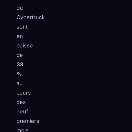
du
☁️
Sauvegardez votre collection sur tous les appareils
Se connecter
Cybertruck
sont
DÉCOUVERT
ARCHÉTYPES
LE PLUS RARE
en
0
12
-
baisse
de
38
%
au
cours
des
neuf
premiers
mois