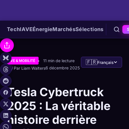
Tech
IA
VE
Énergie
Marchés
Sélections
11 min de lecture
VE & MOBILITÉ
🇫🇷
Français
6 décembre 2025
Par Liam Walters
Tesla Cybertruck
2025 : La véritable
histoire derrière