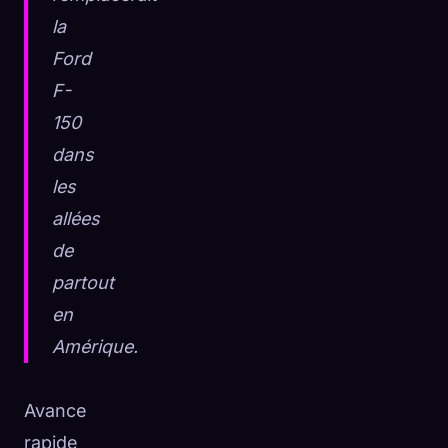
la
Ford
F-
150
dans
les
allées
de
partout
en
Amérique.
Avance
rapide