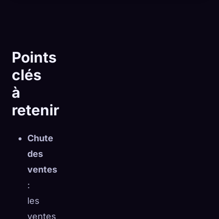
Points
clés
à
retenir
Chute
des
ventes
🧬
Xeno Database
×
:
Collectés :
0
/ 444
les
ventes
Collection
Comment capturer