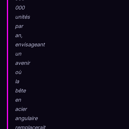
000
unités
par
an,
envisageant
un
avenir
où
la
bête
en
acier
angulaire
remplacerait