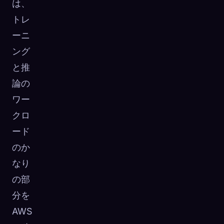
は、
トレ
ーニ
ング
と推
論の
ワー
クロ
ード
のか
なり
の部
分を
AWS