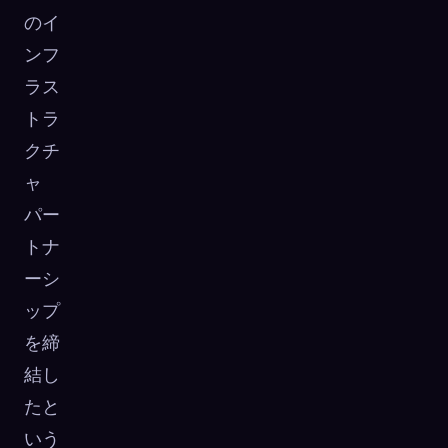
のイ
ンフ
ラス
トラ
クチ
ャ
パー
トナ
ーシ
ップ
を締
結し
たと
いう