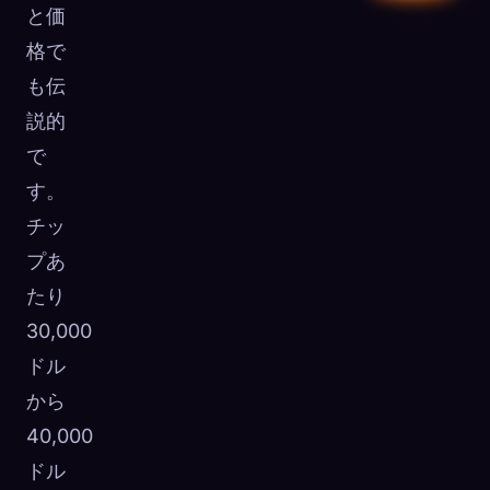
と価
格で
も伝
説的
で
す。
チッ
プあ
たり
30,000
ドル
から
40,000
ドル