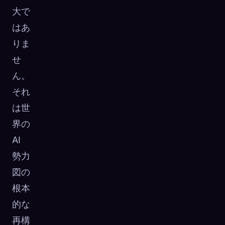
大で
はあ
りま
せ
ん。
それ
は世
界の
AI
勢力
図の
根本
的な
再構