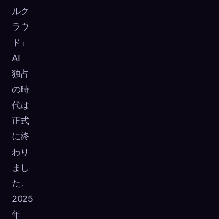
ルク
ラウ
ド」
AI
独占
の時
代は
正式
に終
わり
まし
🧬
Xeno Database
た。
×
収集済み:
0
/ 443
2025
年
コレクション
キャプチャ方法