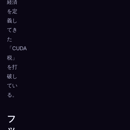
経済
を定
義し
てき
た
「CUDA
税」
を打
破し
てい
る。
フ
ッ