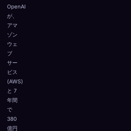
OpenAI
が、
アマ
ゾン
ウェ
ブ
サー
ビス
(AWS)
と 7
年間
で
380
億円