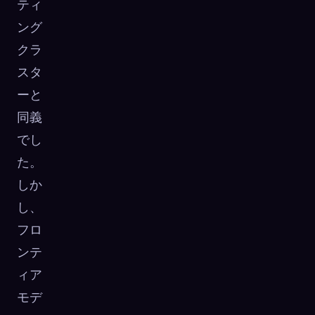
ティ
ング
クラ
スタ
ーと
同義
でし
た。
しか
し、
フロ
ンテ
ィア
モデ