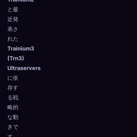
と最
近発
表さ
れた
Trainium3
(Trn3)
Ultraservers
に依
存す
る戦
略的
な動
きで
す。