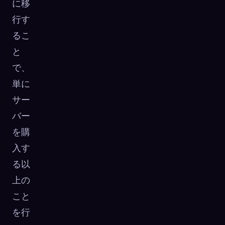
に移
行す
るこ
と
で、
単に
サー
バー
を購
入す
る以
上の
こと
を行