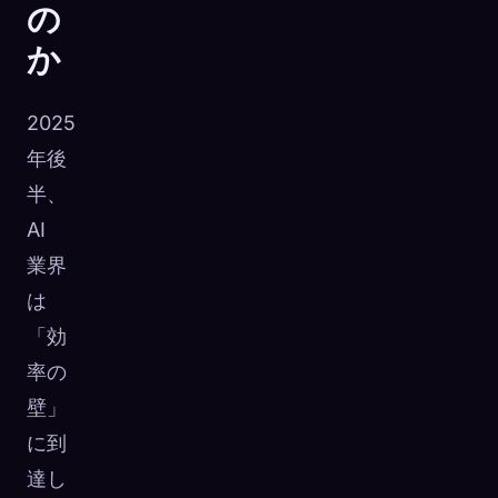
の
か
2025
年後
半、
AI
業界
は
「効
率の
壁」
に到
達し