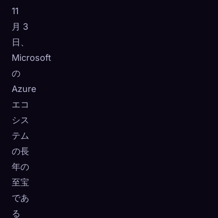
11
☁️
すべてのデバイスでコレクションを保存
月 3
サインイン
日、
発見済み
アーキタイプ
最もレア
Microsoft
0
12
-
の
Azure
エコ
シス
テム
の長
年の
至宝
であ
る