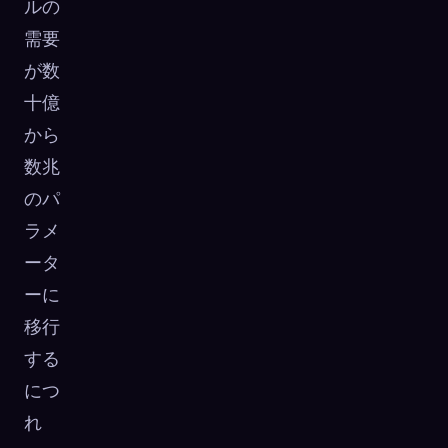
ルの
需要
が数
十億
から
数兆
のパ
ラメ
ータ
ーに
移行
する
につ
れ