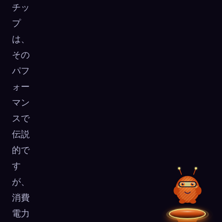
チッ
プ
は、
その
パフ
ォー
マン
スで
伝説
的で
す
が、
消費
電力