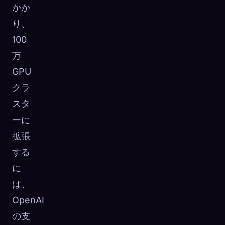
かか
り、
100
万
GPU
クラ
スタ
ーに
拡張
する
に
は、
OpenAI
の支