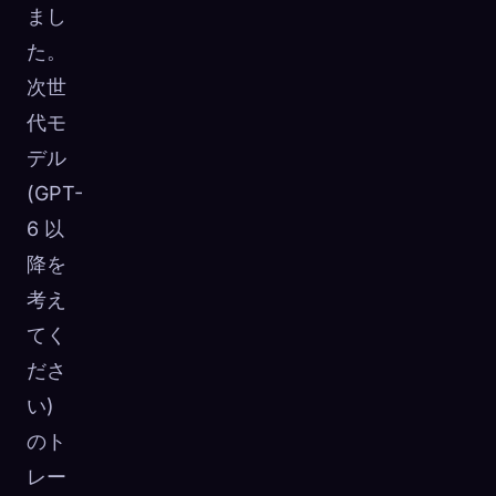
まし
た。
次世
代モ
デル
(GPT-
6 以
降を
考え
てく
ださ
い)
のト
レー