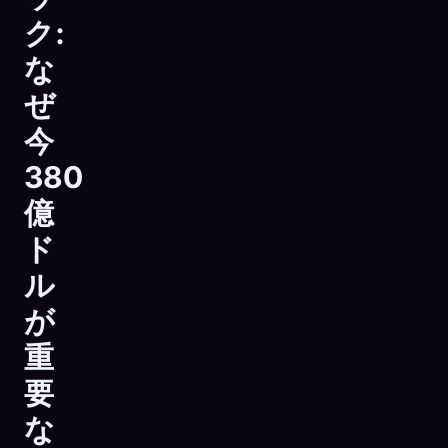
ク:
な
ぜ
今
380
億
ド
ル
が
重
要
な