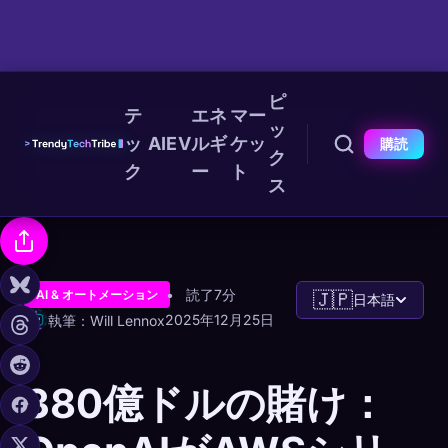
ピ
テ
エネ
マー
ッ
ッ
AI
EV
ルギ
ケッ
購読
ク
ク
ー
ト
ス
読了7分
AI & オートメーション
🇯🇵
日本語
2025年12月25日
執筆：Will Lennox
380億ドルの賭け：