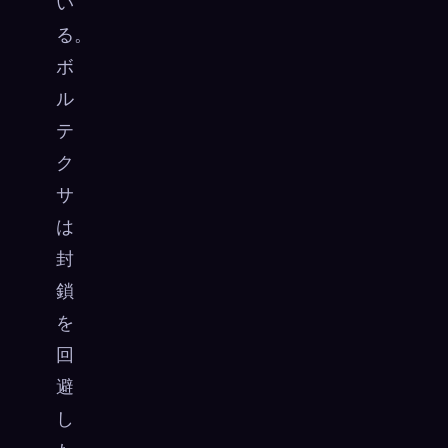
い
る。
ボ
ル
テ
ク
サ
は
封
鎖
を
回
避
し