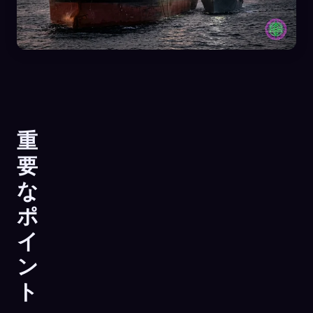
重
要
な
ポ
イ
🧬
Xeno Database
ン
×
収集済み:
0
/ 443
ト
コレクション
キャプチャ方法