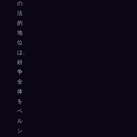
の
法
的
地
位
は、
紛
争
全
体
を
ペ
ル
シ