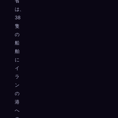
省
は、
38
隻
の
船
舶
に
イ
ラ
ン
の
港
へ