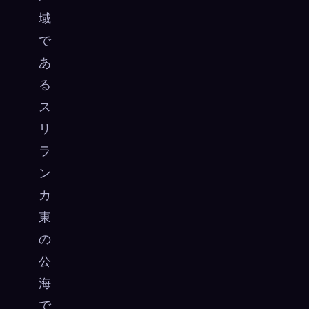
域
で
あ
る
ス
リ
ラ
ン
カ
東
の
公
海
で