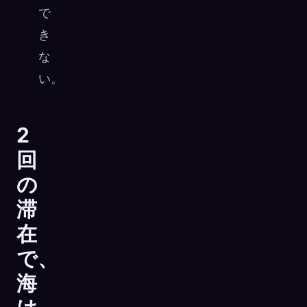
で
き
な
い。
2
回
の
滞
在
で、
海