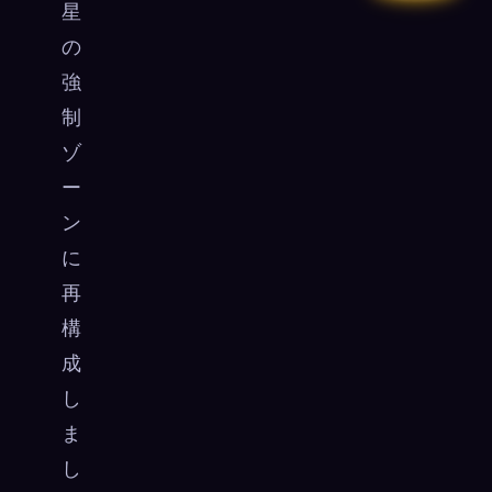
星
の
強
制
ゾ
ー
ン
に
再
構
成
し
ま
し