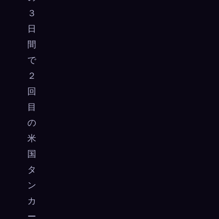
３
日
間
で
２
回
目
の
米
国
タ
ン
カ
ー