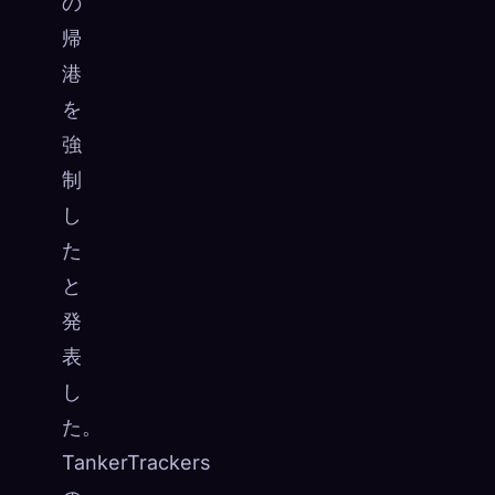
の
帰
港
を
強
制
し
た
と
発
表
し
た。
TankerTrackers