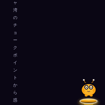
ャ
湾
の
チ
ョ
ー
ク
ポ
イ
ン
ト
か
ら
惑