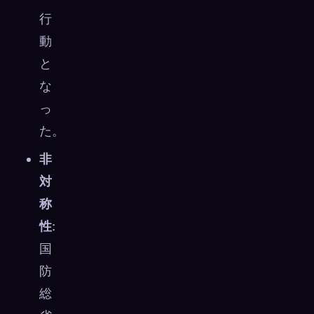
行
動
と
な
っ
た。
非
対
称
性
:
国
防
総