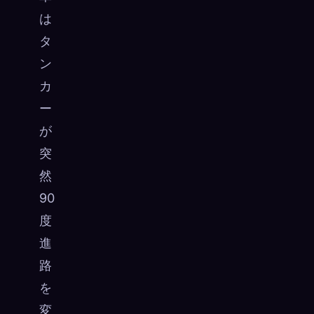
は
タ
ン
カ
ー
が
突
然
90
度
進
路
を
変