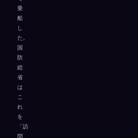
乗
船
し
た。
国
防
総
省
は
こ
れ
を
「訪
問