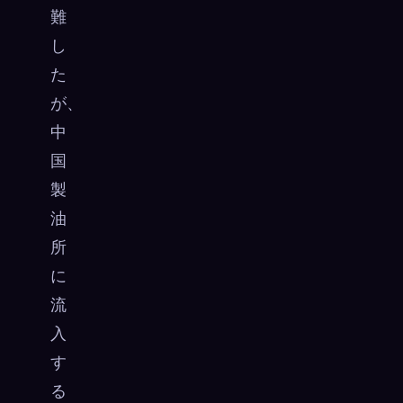
難
し
た
が、
中
国
製
油
所
に
流
入
す
る