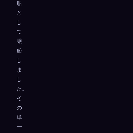
船
と
し
て
乗
船
し
ま
し
た。
そ
の
単
一