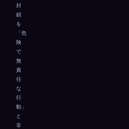
封
鎖
を
「危
険
で
無
責
任
な
行
動」
と
非