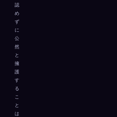
認
め
ず
に
公
然
と
擁
護
す
る
こ
と
は