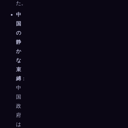
た。
中
国
の
静
か
な
束
縛
：
中
国
政
府
は