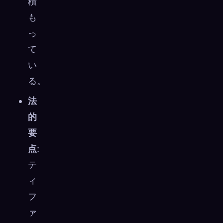
積
も
っ
て
い
る。
法
的
要
点
:
テ
ィ
フ
ァ