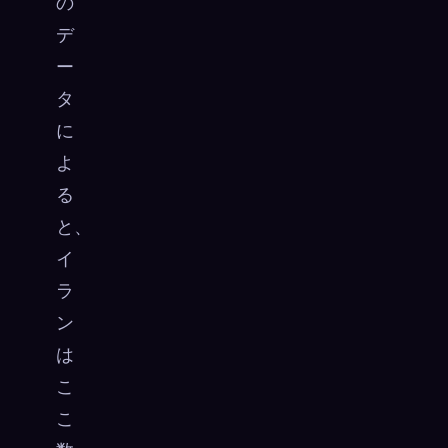
の
デ
ー
タ
に
よ
る
と、
イ
ラ
ン
は
こ
こ