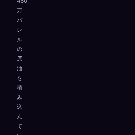
460
万
バ
レ
ル
の
原
油
を
積
み
込
ん
で