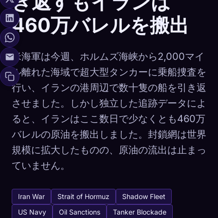
き返すもイランは
460万バレルを搬出
米海軍は今週、ホルムズ海峡から2,000マイ
ル離れた海域で超大型タンカーに乗船捜査を
行い、イランの港周辺で数十隻の船を引き返
させました。しかし独立した追跡データによ
ると、イランはここ数日で少なくとも460万
バレルの原油を搬出しました。封鎖網は世界
規模に拡大したものの、原油の流出は止まっ
ていません。
Iran War
Strait of Hormuz
Shadow Fleet
US Navy
Oil Sanctions
Tanker Blockade