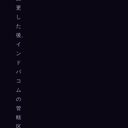
更
し
た
後、
イ
ン
ド
パ
コ
ム
の
管
轄
区