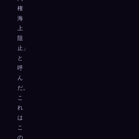
権
海
上
阻
止」
と
呼
ん
だ。
こ
れ
は
こ
の