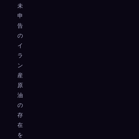
未
申
告
の
イ
ラ
ン
産
原
油
の
存
在
を