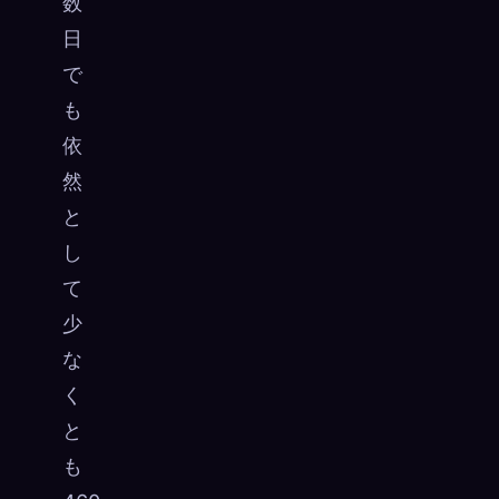
数
日
で
も
依
然
と
し
て
少
な
く
と
も