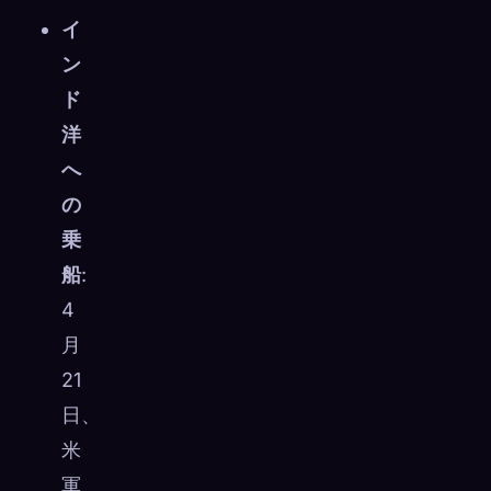
イ
☁️
すべてのデバイスでコレクションを保存
ン
サインイン
ド
発見済み
アーキタイプ
最もレア
洋
0
12
-
へ
の
乗
船
:
4
月
21
日、
米
軍