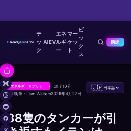
ピ
テ
エネ
マー
ッ
ッ
AI
EV
ルギ
ケッ
購読
ク
ク
ー
ト
ス
読了10分
エネルギー & ポリシー
🇯🇵
日本語
2026年4月27日
執筆：Liam Walters
38隻のタンカーが引