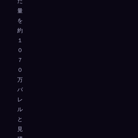
た
量
を
約
１
０
７
０
万
バ
レ
ル
と
見