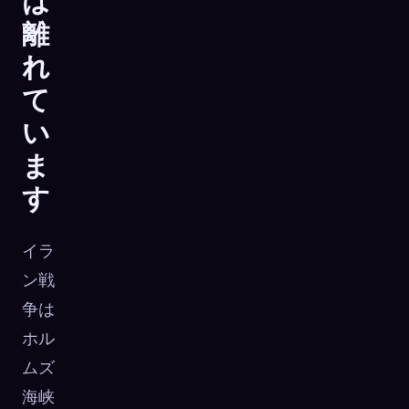
は
離
れ
て
い
ま
す
イラ
ン戦
争は
ホル
ムズ
海峡