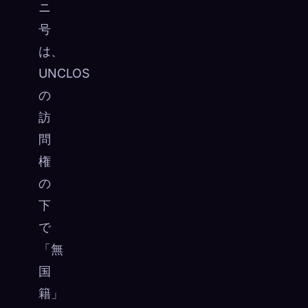
ニ
号
は、
UNCLOS
の
訪
問
権
の
下
で
「無
国
籍」