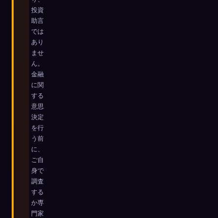
投資
☁️
すべてのデバイスでコレクションを保存
助言
サインイン
では
あり
ませ
発見済み
アーキタイプ
最もレア
0
12
-
ん。
金融
に関
する
意思
決定
を行
う前
に、
ご自
身で
調査
する
か専
門家