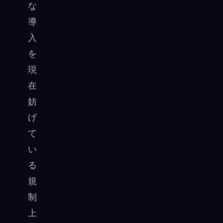
な
導
入
を
現
在
妨
げ
て
い
る
規
制
上