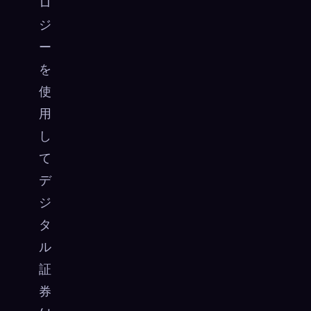
ロ
ジ
ー
を
使
用
し
て
デ
ジ
タ
ル
証
券