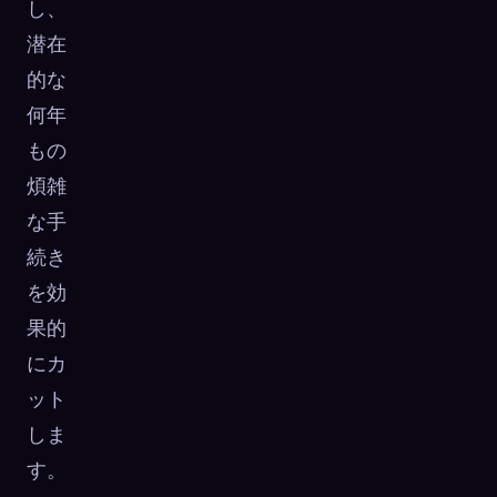
し、
潜在
的な
何年
もの
煩雑
な手
続き
を効
果的
にカ
ット
しま
す。