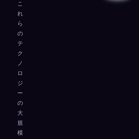
こ
れ
ら
の
テ
ク
ノ
ロ
ジ
ー
の
大
規
模