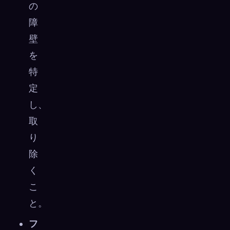
の
障
壁
を
特
定
し、
取
り
除
く
こ
と。
フ