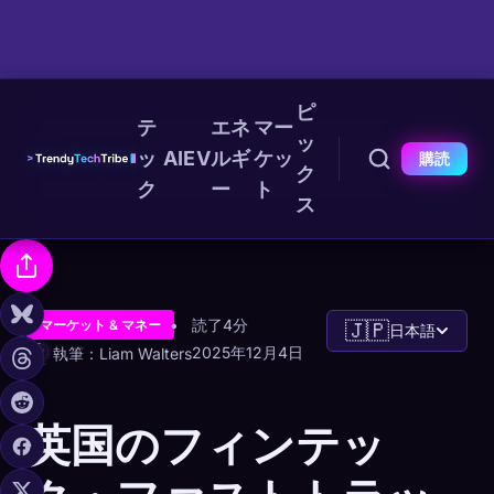
ピ
テ
エネ
マー
ッ
ッ
AI
EV
ルギ
ケッ
購読
ク
ク
ー
ト
ス
読了4分
マーケット & マネー
🇯🇵
日本語
2025年12月4日
執筆：Liam Walters
英国のフィンテッ