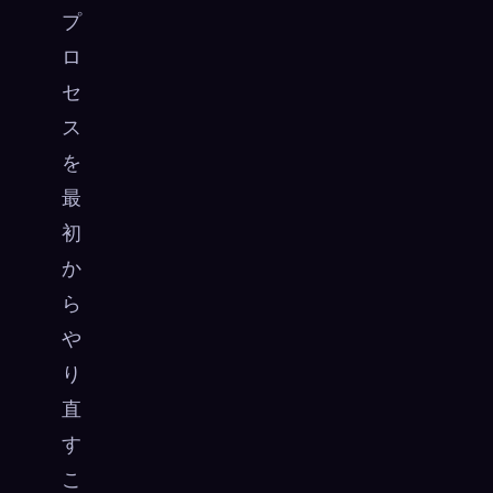
プ
ロ
セ
ス
を
最
初
か
ら
や
り
直
す
こ