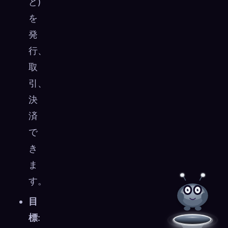
ど)
を
発
行、
取
引、
決
済
で
き
ま
す。
目
標
: