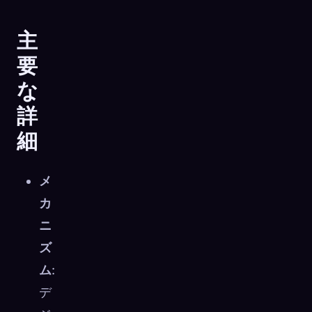
主
要
な
詳
細
メ
カ
ニ
ズ
ム
:
デ