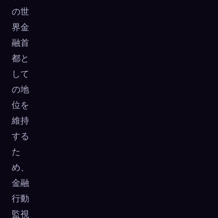
の世
界金
融首
都と
して
の地
位を
維持
する
た
め、
金融
行動
監視