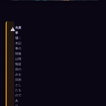
免責
⚠️
事
項：
本記
事の
情報
は情
報提
供の
みを
目的
とし
🧬
Xeno Database
×
たも
収集済み:
0
/ 445
ので
あ
コレクション
キャプチャ方法
り、