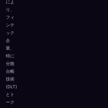
によ
り、
フィ
ンテ
ック
企
業、
特に
分散
台帳
技術
(DLT)
とト
ーク