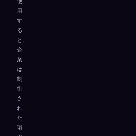
使
用
す
る
と、
企
業
は
制
御
さ
れ
た
環