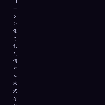
(ト
ー
ク
ン
化
さ
れ
た
債
券
や
株
式
な