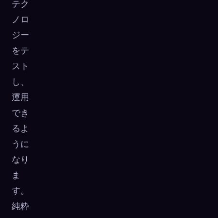
テク
ノロ
ジー
をテ
スト
し、
運用
でき
るよ
うに
なり
ま
す。
純粋