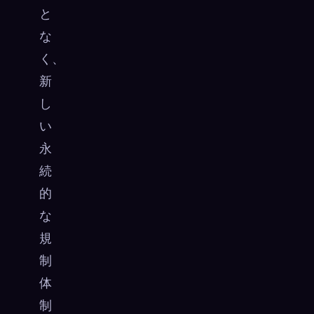
と
な
く、
新
し
い
永
続
的
な
規
制
体
制