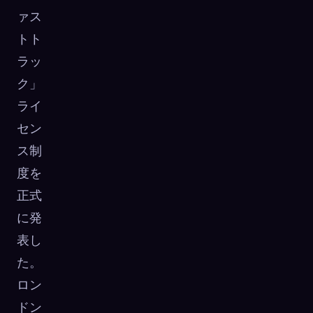
ァス
トト
ラッ
ク」
ライ
セン
ス制
度を
正式
に発
表し
た。
ロン
ドン