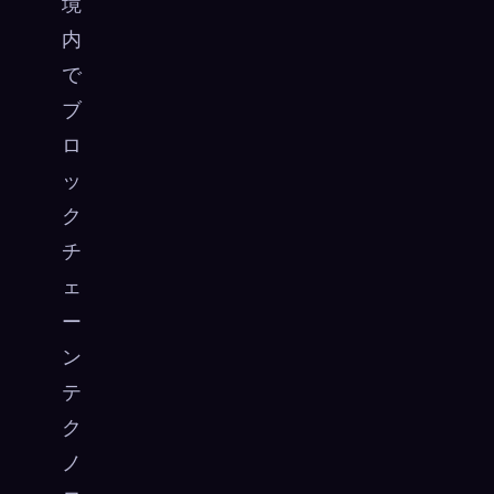
境
内
で
ブ
ロ
ッ
ク
チ
ェ
ー
ン
テ
ク
ノ