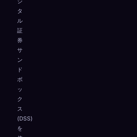
ジ
タ
ル
証
券
サ
ン
ド
ボ
ッ
ク
ス
(DSS)
を