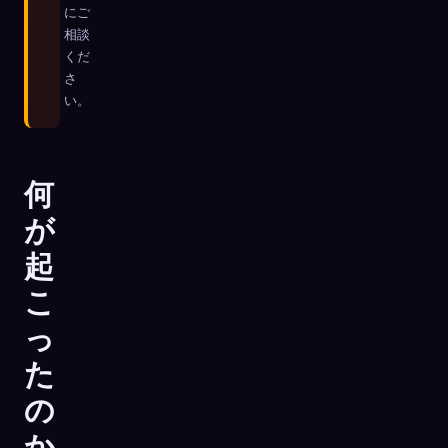
にご
相談
くだ
さ
い。
何
が
起
こ
っ
た
の
か