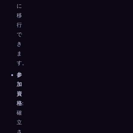
に
移
行
で
き
ま
す。
参
加
資
格
:
確
立
さ