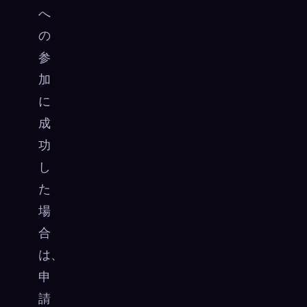
へ
の
参
加
に
成
功
し
た
場
合
は、
申
請