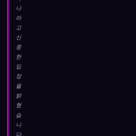
나
라
고
신
중
한
입
장
을
밝
혔
습
니
다.