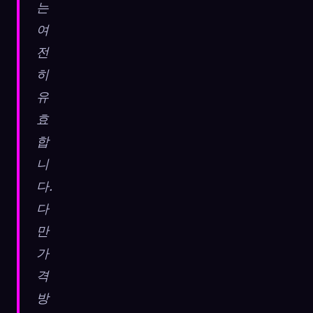
는
여
전
히
유
효
합
니
다.
다
만
가
격
방