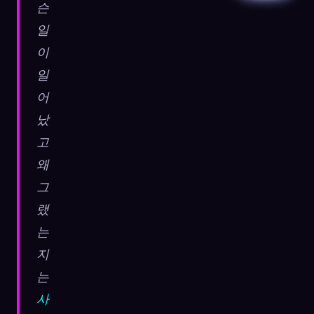
슨
일
이
일
어
났
고
왜
그
랬
는
지
는
사