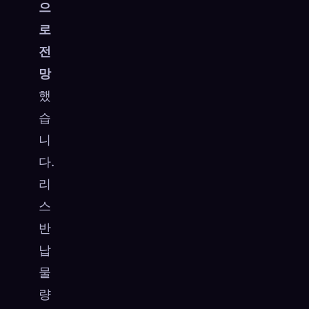
으
로
전
망
했
습
니
다.
리
스
반
납
물
량