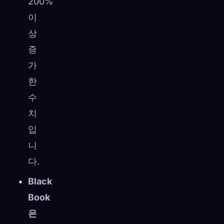
200%
이
상
증
가
한
수
치
입
니
다.
Black
Book
은