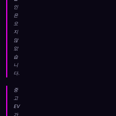
인
은
오
지
않
았
습
니
다.
중
고
EV
가