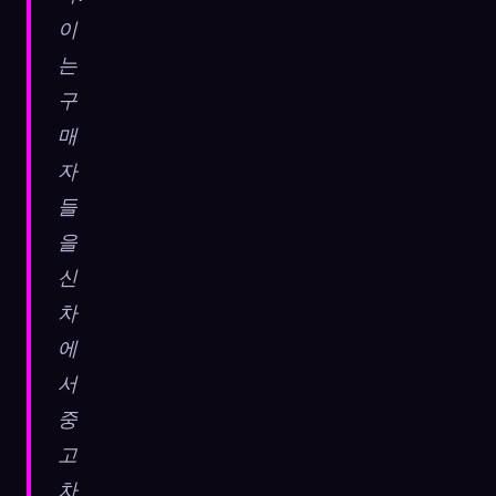
이
는
구
매
자
들
을
신
차
에
서
중
고
차