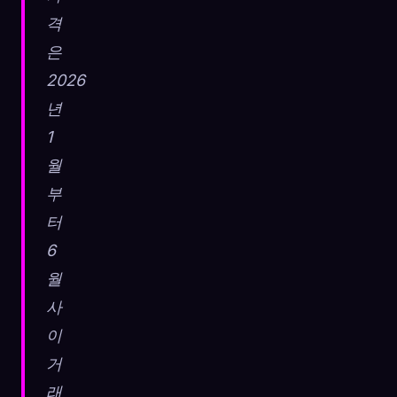
격
은
2026
년
1
월
부
터
6
월
사
이
거
래