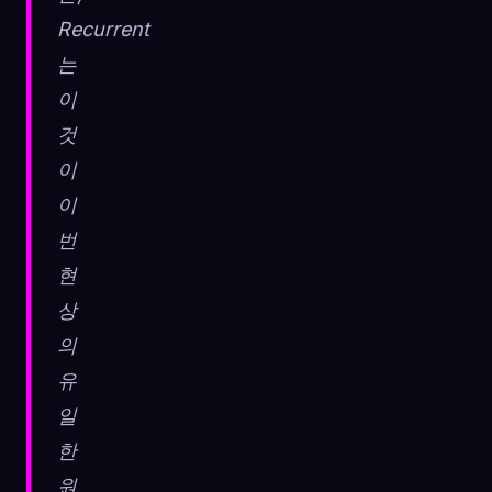
Recurrent
는
이
것
이
이
번
현
상
의
유
일
한
원