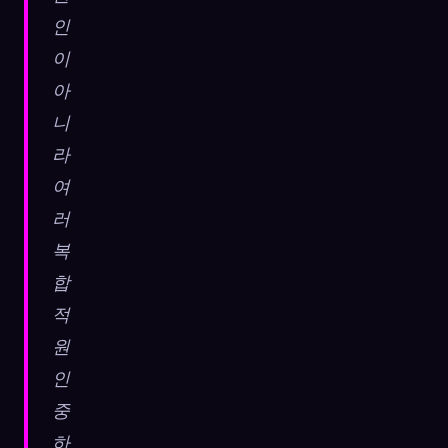
인
이
아
니
라
여
러
복
합
적
원
인
중
하