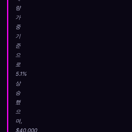
량
가
중
기
준
으
로
5.1%
상
승
했
으
며,
$40,000