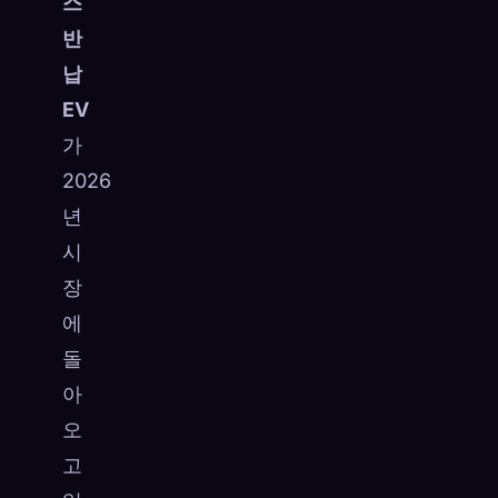
스
반
납
EV
가
2026
년
시
장
에
돌
아
오
고