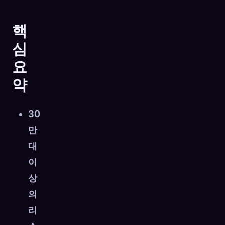
핵
심
요
약
30
만
대
이
상
의
리