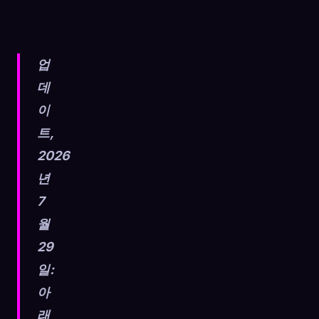
업
데
이
트,
2026
년
7
월
29
🧬
Xeno Database
×
일:
수집됨:
0
/ 443
아
래
컬렉션
캡처 방법