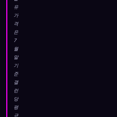
유
가
격
은
7
월
말
기
준
갤
런
당
평
균