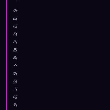
아
래
에
정
리
된
리
스
허
점
의
메
커