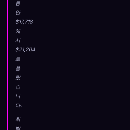
동
안
$17,718
에
서
$21,204
로
올
랐
습
니
다.
휘
발