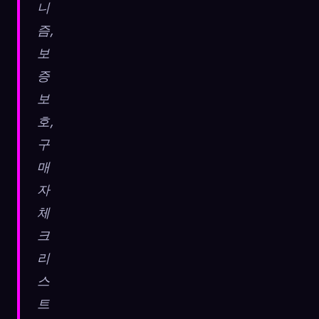
니
즘,
보
증
보
호,
구
매
자
체
크
리
스
트