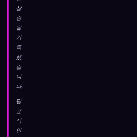
상
승
을
기
록
했
습
니
다.
평
균
적
인