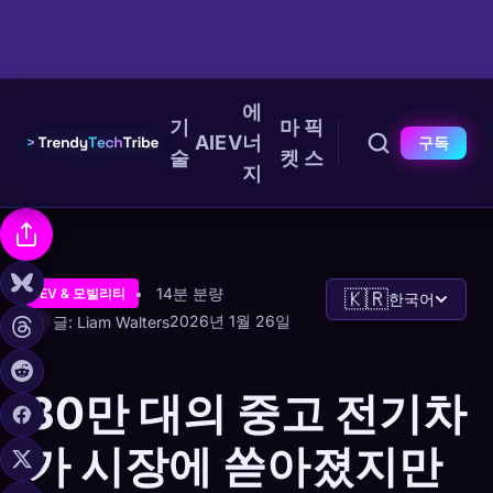
에
기
마
픽
AI
EV
너
구독
술
켓
스
지
14분 분량
EV & 모빌리티
🇰🇷
한국어
2026년 1월 26일
글: Liam Walters
30만 대의 중고 전기차
가 시장에 쏟아졌지만