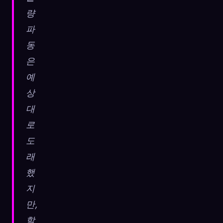
량
파
동
은
예
상
대
로
도
래
했
지
만,
할