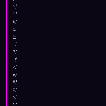
미
만
의
모
든
가
격
대
가
하
락
이
아
닌