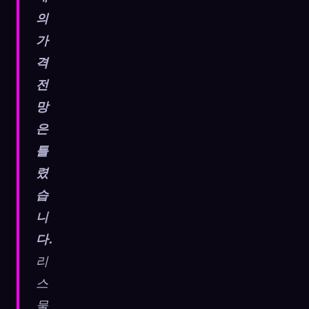
의
☁️
모든 기기에서 컬렉션 저장
가
로그인
격
발견됨
원형
가장 희귀
전
0
12
-
망
은
틀
렸
습
니
다.
리
스
물