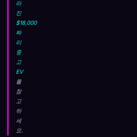
라
진
$18,000
짜
리
중
고
EV
를
참
고
하
세
요.