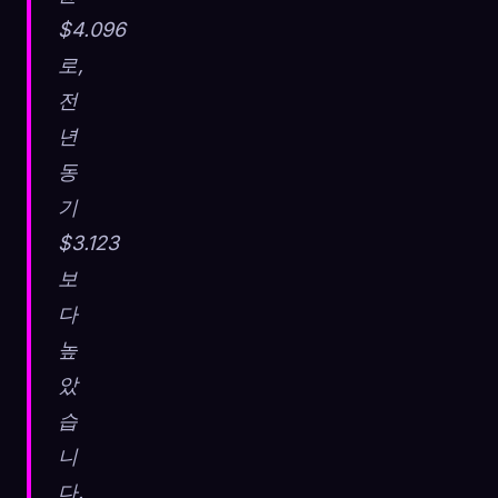
$4.096
로,
전
년
동
기
$3.123
보
다
높
았
습
니
다.