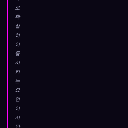
로
확
실
히
이
동
시
키
는
요
인
이
지
만,