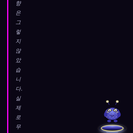
향
은
그
렇
지
않
았
습
니
다.
실
제
로
무