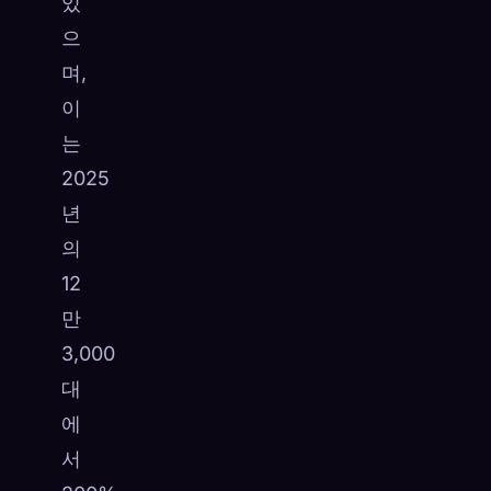
있
으
며,
이
는
2025
년
의
12
만
3,000
대
에
서