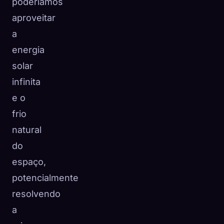
poderíamos
aproveitar
a
energia
solar
infinita
e o
frio
natural
do
espaço,
potencialmente
resolvendo
a