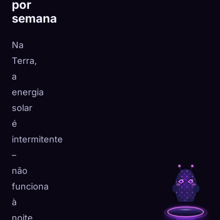
por
semana
Na
Terra,
a
energia
solar
é
intermitente
–
não
funciona
à
noite