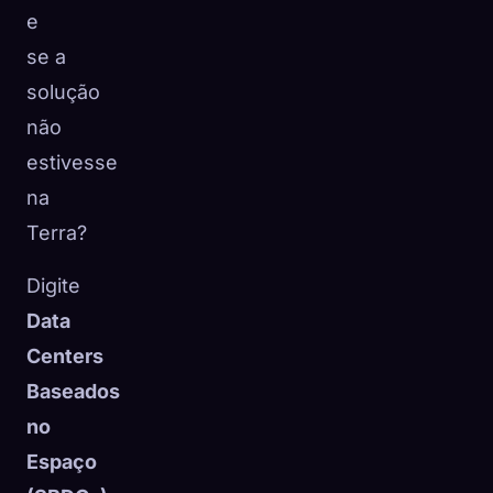
e
se a
solução
não
estivesse
na
Terra?
Digite
Data
Centers
Baseados
no
Espaço