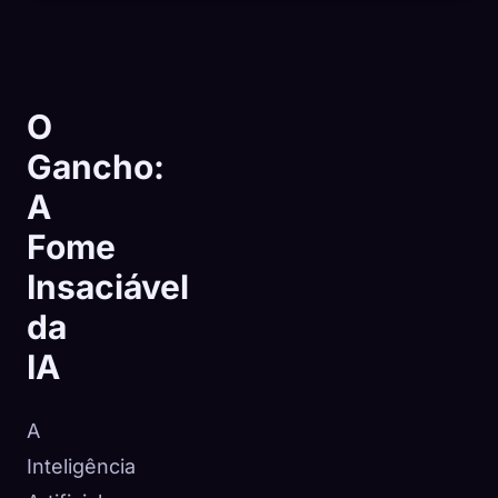
O
Gancho:
A
Fome
Insaciável
da
IA
🧬
Xeno Database
×
A
Coletados:
0
/ 443
Inteligência
Coleção
Como capturar