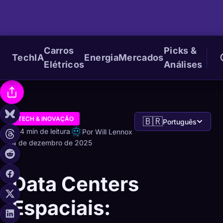
Carros
Picks &
Tech
IA
Energia
Mercados
Elétricos
Análises
TECH & INOVAÇÃO
🇧🇷
Português
4 min de leitura
Por Will Lennox
4 de dezembro de 2025
Data Centers
Espaciais: