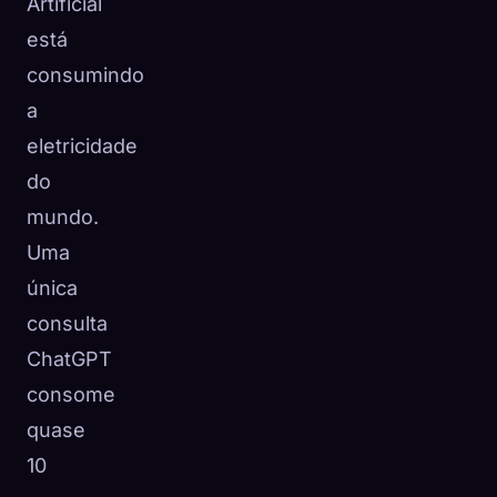
Artificial
☁️
Salve sua coleção em todos os dispositivos
está
Entrar
consumindo
a
DESCOBERTO
ARQUÉTIPOS
MAIS RARO
0
12
-
eletricidade
do
mundo.
Uma
única
consulta
ChatGPT
consome
quase
10