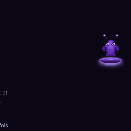
z et
-
fois