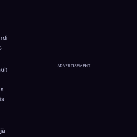
rdi
s
ADVERTISEMENT
uit
es
is
jà