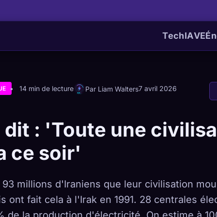
Tech
IA
VE
Én
14 min de lecture
7 avril 2026
Par Liam Walters
UE
dit : 'Toute une civilis
 ce soir'
 93 millions d'Iraniens que leur civilisation mou
s ont fait cela à l'Irak en 1991. 28 centrales éle
% de la production d'électricité. On estime à 1