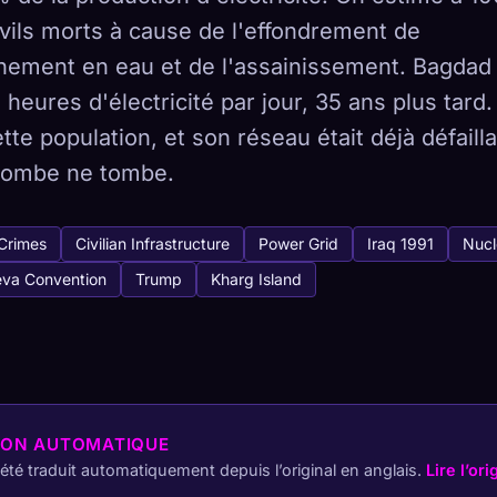
vils morts à cause de l'effondrement de
nnement en eau et de l'assainissement. Bagdad 
 heures d'électricité par jour, 35 ans plus tard. 
tabase
ette population, et son réseau était déjà défaill
 441
bombe ne tombe.
Comment capturer
Crimes
Civilian Infrastructure
Power Grid
Iraq 1991
Nucl
 collection sur tous les appareils
va Convention
Trump
Kharg Island
HÉTYPES
LE PLUS RARE
-
ION AUTOMATIQUE
a été traduit automatiquement depuis l’original en anglais.
Lire l’ori