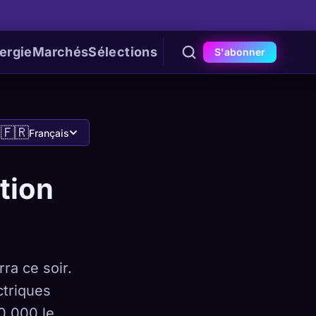
ergie
Marchés
Sélections
S'abonner
🇫🇷
Français
ation
rra ce soir.
ctriques
00 000 le