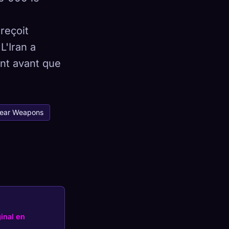
reçoit
L'Iran a
×
ant avant que
ear Weapons
Se connecter
ginal en