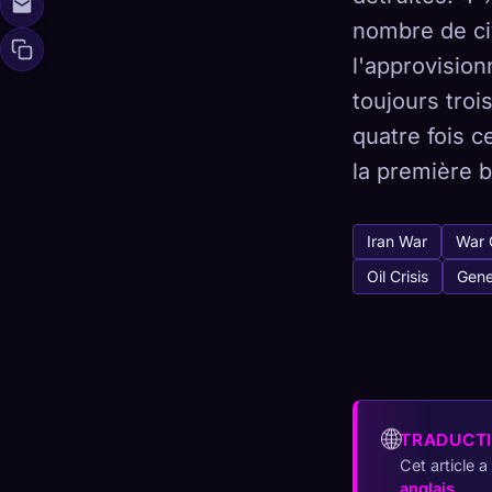
nombre de ci
l'approvisio
toujours trois
🧬
Xeno Da
quatre fois c
Collectés :
0
/
la première 
Collection
Iran War
War 
☁️
Sauvegardez votre
Oil Crisis
Gene
DÉCOUVERT
ARC
0
12
🌐
TRADUCT
Cet article 
anglais