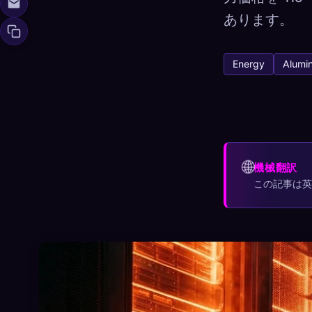
あります。
Energy
Alumi
Xeno Da
🧬
収集済み:
0
/ 44
コレクション
☁️
すべてのデバイス
🌐
機械翻訳
この記事は
発見済み
アーキタイ
0
12