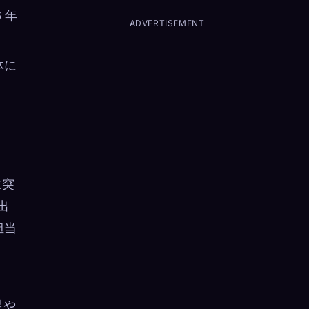
 年
ADVERTISEMENT
体に
に突
出
担当
足や