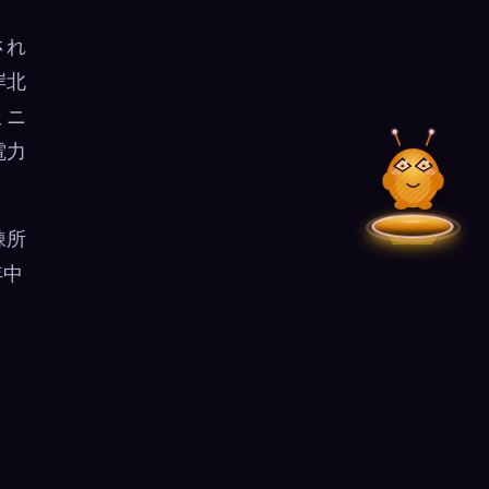
され
岸北
ミニ
電力
錬所
年中
、