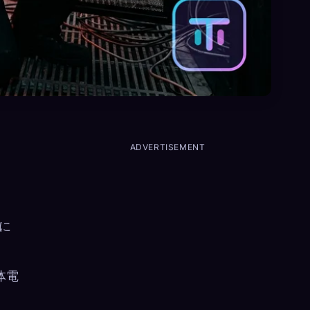
ADVERTISEMENT
に
体電