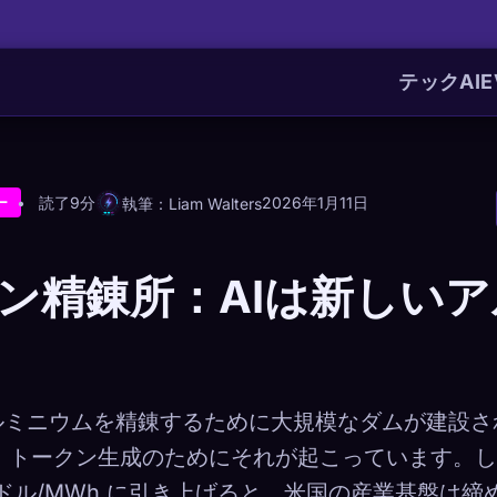
テック
AI
E
読了9分
2026年1月11日
執筆：Liam Walters
ー
ン精錬所：AIは新しい
、アルミニウムを精錬するために大規模なダムが建設
は、トークン生成のためにそれが起こっています。しか
5 ドル/MWh に引き上げると、米国の産業基盤は