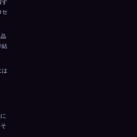
解す
ロセ
氷晶
学結
には
的に
。そ