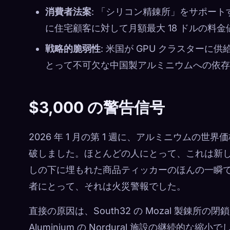
消費者法案
: 「シリコン精錬所」をサポート
に住宅顧客に対して月額最大 18 ドルの料
戦略的脆弱性
: 米国が GPU クラスター
とって不可欠な中国製アルミニウムへの依存
$3,000 の警告信号
2026 年 1 月の第 1 週に、アルミニウムの世界
破しました。ほとんどの人にとって、これは新しい
しの下に埋もれた商品ティッカーのほんの一瞬
者にとって、それは火災警報でした。
直接の原因は、South32 の Mozal 製錬所の
Aluminium の Nordural 施設の継続