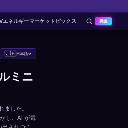
V
エネルギー
マーケット
ピックス
購読
🇯🇵
日本語
アルミニ
されました。
し、AI が電
締め出されつつ