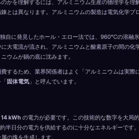
るのかを理解するには、アルミニウム生産の物理学を理
精錬とは異なります。アルミニウムの製造は電気化学プ
年に独自に発見したホール・エロー法では、960℃の溶融
中に大電流が流され、アルミニウムと酸素原子の間の化
ミニウムが鍋の底に沈みます。
消費するため、業界関係者はよく「アルミニウムは実際
を「
固体電​​気
」と呼んでいます。
約
14 kWh
の電力が必要です。この技術的な数字を大局
庭で約半日分の電力を供給するのに十分なエネルギーです
金属の塊を生成します。