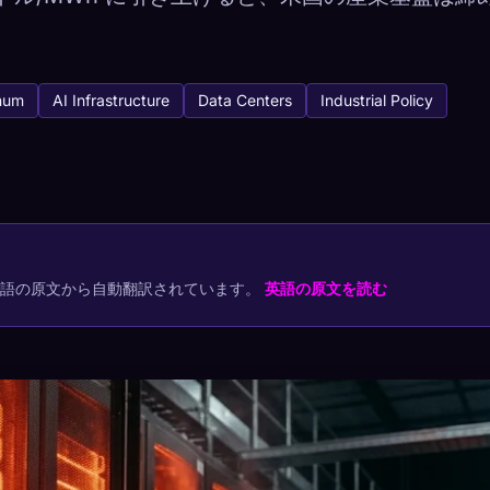
num
AI Infrastructure
Data Centers
Industrial Policy
tabase
1
キャプチャ方法
でコレクションを保存
英語の原文から自動翻訳されています。
英語の原文を読む
プ
最もレア
-