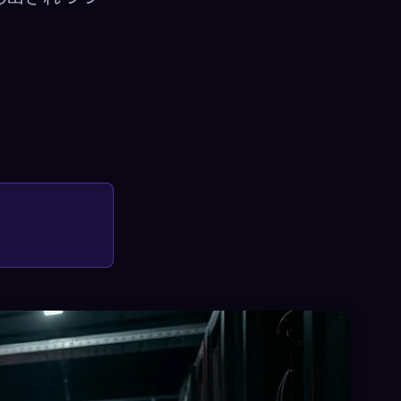
×
サインイン