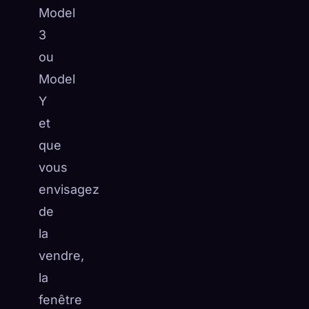
Model
3
ou
Model
Y
et
que
vous
envisagez
de
la
vendre,
la
fenêtre