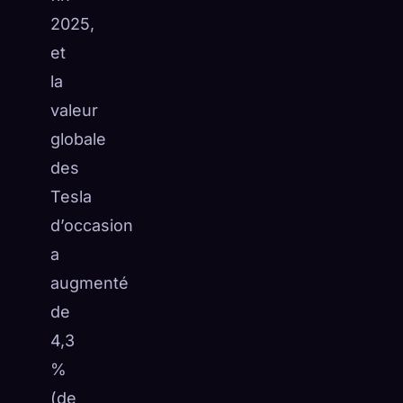
2025,
et
la
valeur
globale
des
Tesla
d’occasion
a
augmenté
de
4,3
%
(de