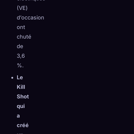
(VE)
d’occasion
ont
chuté
de
3,6
%.
Le
Kill
Shot
qui
a
créé