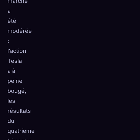
marché
a
été
modérée
:
l’action
Tesla
a à
peine
bougé,
les
résultats
du
quatrième