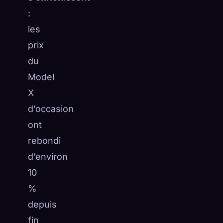
:
☁️
Sauvegardez votre collection sur tous les appareils
Se connecter
les
prix
DÉCOUVERT
ARCHÉTYPES
LE PLUS RARE
du
0
12
-
Model
X
d’occasion
ont
rebondi
d’environ
10
%
depuis
fin