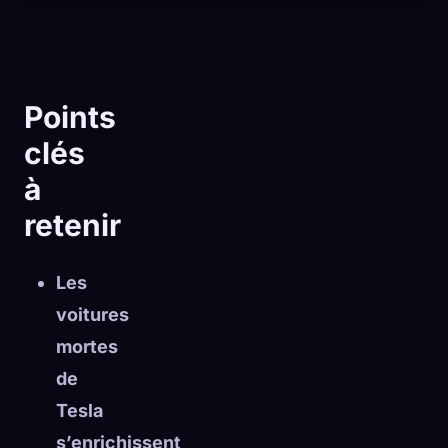
Points
clés
à
retenir
Les
voitures
mortes
🧬
Xeno Database
×
de
Collectés :
0
/ 443
Tesla
s’enrichissent
Collection
Comment capturer