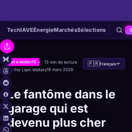
Tech
IA
VE
Énergie
Marchés
Sélections
13 min de lecture
VE & MOBILITÉ
🇫🇷
Français
18 mars 2026
Par Liam Walters
Le fantôme dans le
garage qui est
devenu plus cher