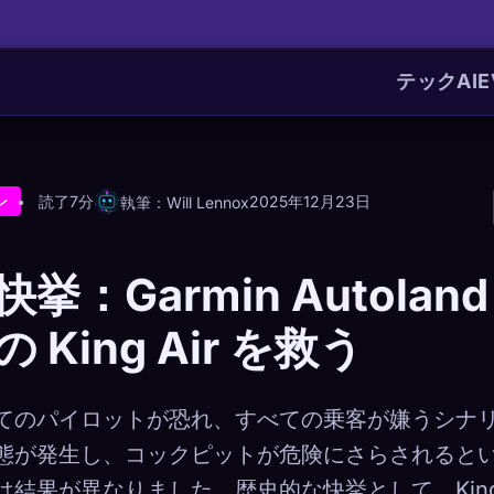
テック
AI
E
読了7分
2025年12月23日
執筆：Will Lennox
ン
挙：Garmin Autolan
 King Air を救う
てのパイロットが恐れ、すべての乗客が嫌うシナ
態が発生し、コックピットが危険にさらされると
結果が異なりました。歴史的な快挙として、King Ai