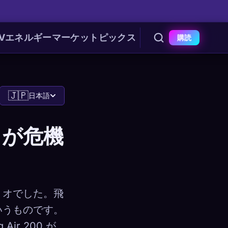
V
エネルギー
マーケット
ピックス
購読
🇯🇵
日本語
d が危機
リオでした。飛
いうものです。
r 200 が