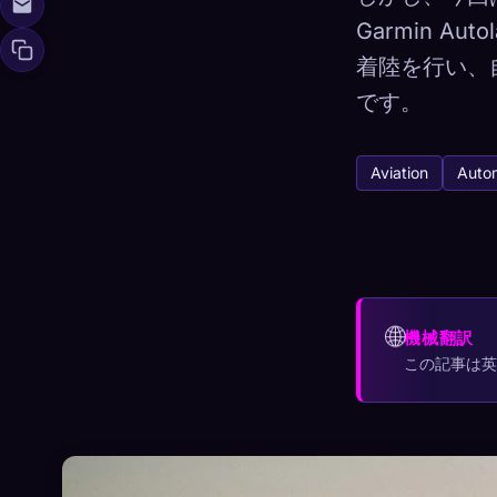
Garmin 
着陸を行い、
です。
🧬
Xeno Da
収集済み:
0
/ 44
Aviation
Auto
コレクション
☁️
すべてのデバイス
発見済み
アーキタイ
🌐
0
12
機械翻訳
この記事は