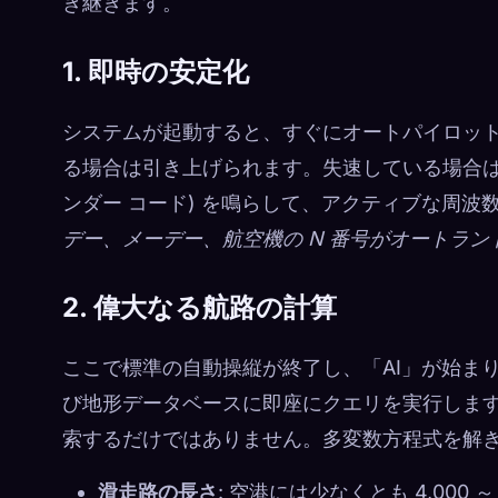
き継ぎます。
1. 即時の安定化
システムが起動すると、すぐにオートパイロッ
る場合は引き上げられます。失速している場合
ンダー コード) を鳴らして、アクティブな周
デー、メーデー、航空機の N 番号がオートラ
2. 偉大なる航路の計算
ここで標準の自動操縦が終了し、「AI」が始まり
び地形データベースに即座にクエリを実行しま
索するだけではありません。多変数方程式を解
滑走路の長さ
: 空港には少なくとも 4,000 