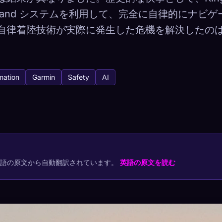
Autoland システムを利用して、完全に自律的にナビ
自律着陸技術が実際に発生した危機を解決したの
tabase
3
mation
Garmin
Safety
AI
キャプチャ方法
でコレクションを保存
プ
最もレア
-
英語の原文から自動翻訳されています。
英語の原文を読む