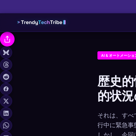
AI & オートメーショ
歴史的快
的状況の
それは、すべ
行中に緊急事
しかし、今回は