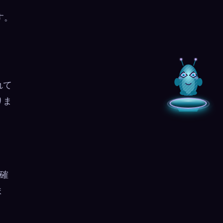
す。
れて
りま
確
ま