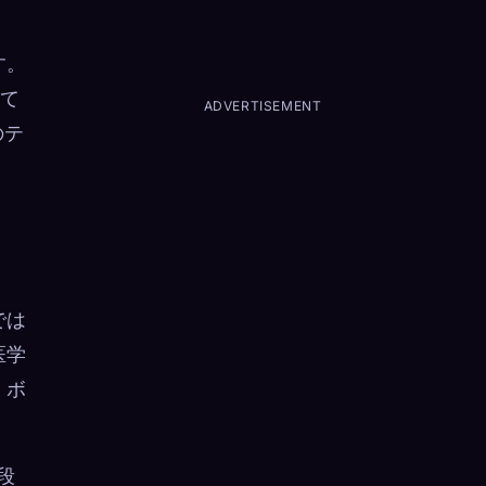
す。
て
ADVERTISEMENT
のテ
では
医学
、ボ
段