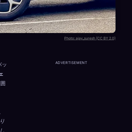
Photo: ajay_suresh (CC BY 2.0)
ADVERTISEMENT
バッ
ェ
範囲
、
り
し