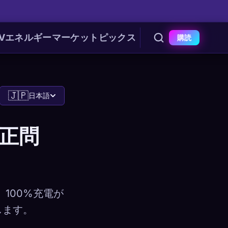
V
エネルギー
マーケット
ピックス
購読
🇯🇵
日本語
S較正問
す。100%充電が
します。