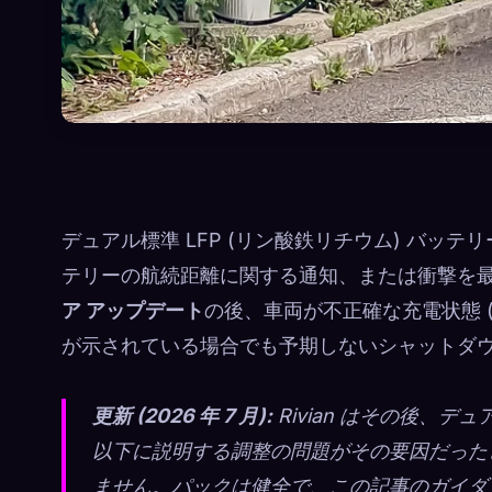
デュアル標準 LFP (リン酸鉄リチウム) バッテリー
テリーの航続距離に関する通知、または衝撃を
ア アップデート
の後、車両が不正確な充電状態 
が示されている場合でも予期しないシャットダ
更新 (2026 年 7 月):
Rivian はその後、デ
以下に説明する調整の問題がその要因だった
ません。パックは健全で、この記事のガイダ