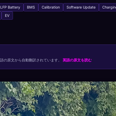
LFP Battery
BMS
Calibration
Software Update
Chargin
EV
tabase
3
キャプチャ方法
でコレクションを保存
英語の原文から自動翻訳されています。
英語の原文を読む
プ
最もレア
-