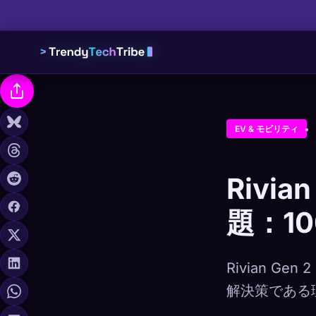
EV & モビリティ
Rivia
題：1
Rivian G
解決策である