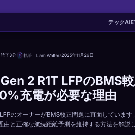
テック
AI
E
読了3分
2025年11月29日
執筆：Liam Walters
n Gen 2 R1T LFPのBM
00%充電が必要な理由
en 2 LFPのオーナーがBMS較正問題に直面していま
理由と正確な航続距離予測を維持する方法を解説