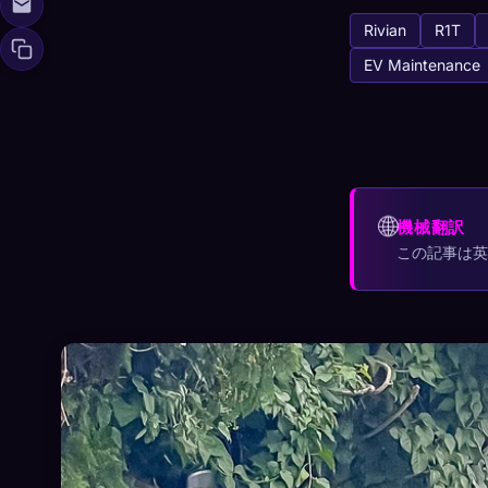
Rivian
R1T
EV Maintenance
Xeno Da
🧬
収集済み:
0
/ 44
コレクション
🌐
機械翻訳
☁️
すべてのデバイス
この記事は
発見済み
アーキタイ
0
12