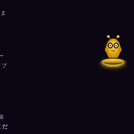
 ま
ー
リブ
。
策
くだ