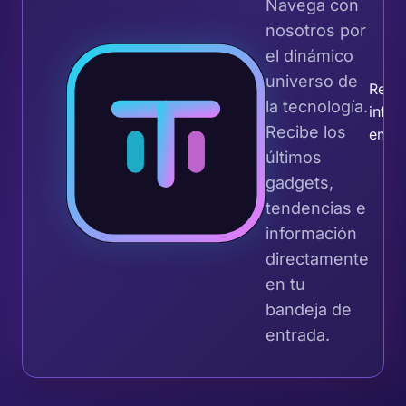
Navega con
nosotros por
Úne
el dinámico
universo de
Recib
la tecnología.
infor
Recibe los
entra
últimos
gadgets,
tendencias e
información
directamente
en tu
bandeja de
entrada.