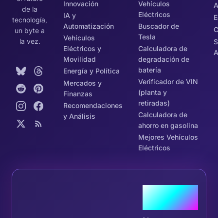
Innovación
Vehículos
A
de la
Eléctricos
IA y
E
tecnología,
Automatización
Buscador de
C
un byte a
Tesla
Vehículos
la vez.
S
Eléctricos y
Calculadora de
A
Movilidad
degradación de
batería
Energía y Política
Verificador de VIN
Mercados y
(planta y
Finanzas
retiradas)
Recomendaciones
Calculadora de
y Análisis
ahorro en gasolina
Mejores Vehículos
Eléctricos
Únete a la
Tribu