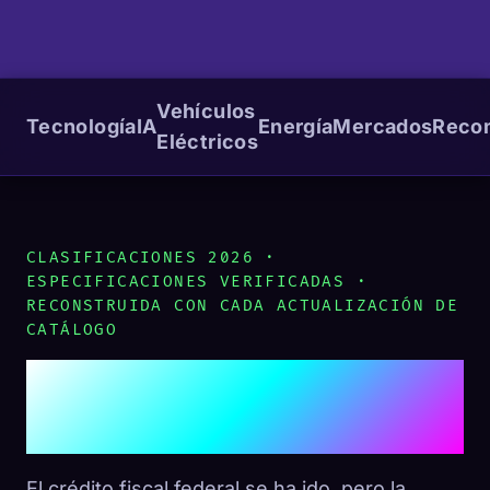
Vehículos
Tecnología
IA
Energía
Mercados
Reco
Eléctricos
CLASIFICACIONES 2026 ·
ESPECIFICACIONES VERIFICADAS ·
RECONSTRUIDA CON CADA ACTUALIZACIÓN DE
CATÁLOGO
Los Mejores Vehículos
Eléctricos Bajo $40,000
El crédito fiscal federal se ha ido, pero la