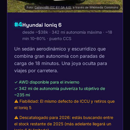
Foto:
Calreyn88 (CC BY-SA 4.0)
, a través de Wikimedia Commons
#4
Hyundai Ioniq 6
desde ~$38k · 342 mi autonomía máxima · ~18
min 10–80% · puerto CCS
Un sedán aerodinámico y escurridizo que
combina gran autonomía con paradas de
carga de 18 minutos. Una joya oculta para
viajes por carretera.
✓ AWD disponible para el invierno
✓ 342 mi de autonomía pulveriza tu objetivo de
~235 mi
⚠ Fiabilidad: El mismo defecto de ICCU y retiros que
el Ioniq 5
⚠ Descatalogado para 2026: estás buscando entre
el stock restante de 2025 (más adelante llegará un