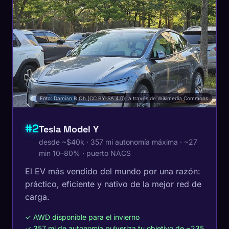
Foto:
Damian B Oh (CC BY-SA 4.0)
, a través de Wikimedia Commons
#2
Tesla Model Y
desde ~$40k · 357 mi autonomía máxima · ~27
min 10–80% · puerto NACS
El EV más vendido del mundo por una razón:
práctico, eficiente y nativo de la mejor red de
carga.
✓ AWD disponible para el invierno
✓ 357 mi de autonomía pulveriza tu objetivo de ~235