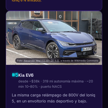
Ioniq 6 N limitado).
Foto:
Alexander Migl (CC BY-SA 4.0)
, a través de Wikimedia Commons
#5
Kia EV6
desde ~$38k · 319 mi autonomía máxima · ~20
min 10–80% · puerto NACS
La misma carga relámpago de 800V del Ioniq
5, en un envoltorio más deportivo y bajo.