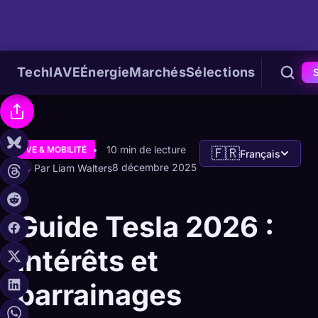
Tech
IA
VE
Énergie
Marchés
Sélections
10 min de lecture
VE & MOBILITÉ
🇫🇷
Français
8 décembre 2025
Par Liam Walters
Guide Tesla 2026 :
Intérêts et
parrainages