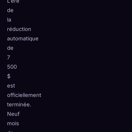
L’ère
de
la
réduction
automatique
de
7
500
$
est
officiellement
terminée.
🧬
Xeno Database
×
Neuf
Collectés :
0
/ 443
mois
Collection
Comment capturer