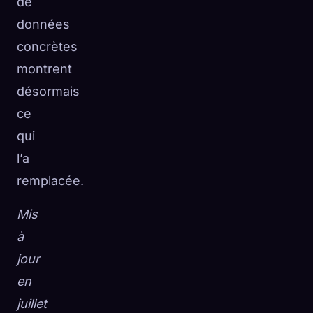
de
☁️
Sauvegardez votre collection sur tous les appareils
données
Se connecter
concrètes
montrent
DÉCOUVERT
ARCHÉTYPES
LE PLUS RARE
0
12
-
désormais
ce
qui
l’a
remplacée.
Mis
à
jour
en
juillet