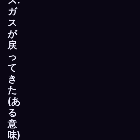
ス:
ガ
ス
が
戻
っ
て
き
た
(あ
る
意
味)