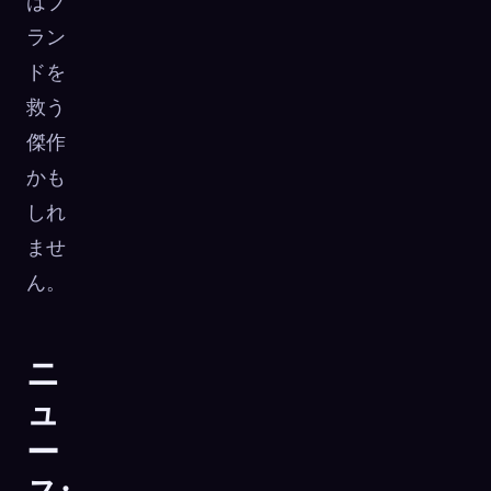
はブ
ラン
ドを
救う
傑作
かも
しれ
ませ
ん。
ニ
ュ
ー