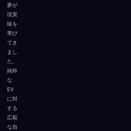
夢が
☁️
すべてのデバイスでコレクションを保存
現実
サインイン
味を
発見済み
アーキタイプ
最もレア
帯び
0
12
-
てき
まし
た。
純粋
な
EV
に対
する
広範
な自