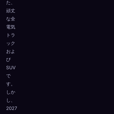
た、
頑丈
な全
電気
トラ
ック
およ
び
SUV
で
す。
しか
し、
2027