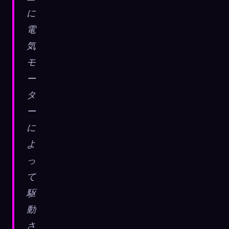
に
電
気
モ
ー
タ
ー
に
よ
っ
て
駆
動
さ