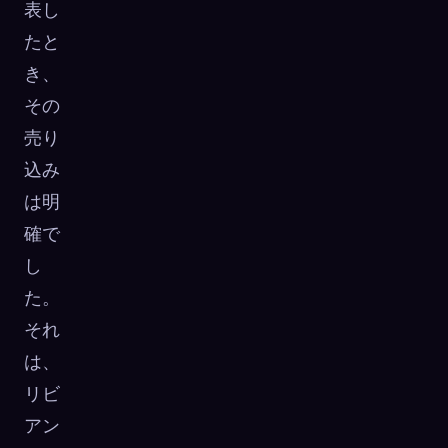
表し
たと
き、
その
売り
込み
は明
確で
し
た。
それ
は、
リビ
アン