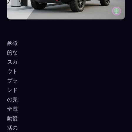
象徴
的な
スカ
ウト
ブラ
ンド
の完
🧬
全電
Xeno Database
×
収集済み:
0
/ 443
動復
活の
コレクション
キャプチャ方法