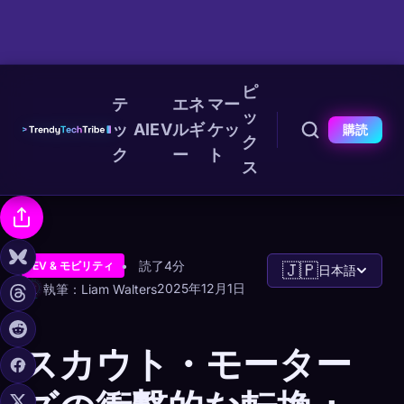
ピ
テ
エネ
マー
ッ
ッ
AI
EV
ルギ
ケッ
購読
ク
ク
ー
ト
ス
読了4分
EV & モビリティ
🇯🇵
日本語
2025年12月1日
執筆：Liam Walters
スカウト・モーター