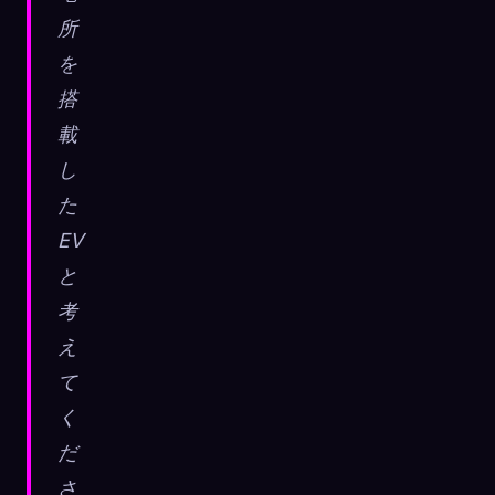
所
を
搭
載
し
た
EV
と
考
え
て
く
だ
さ