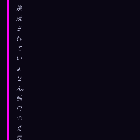
接
続
さ
れ
て
い
ま
せ
ん。
独
自
の
発
電