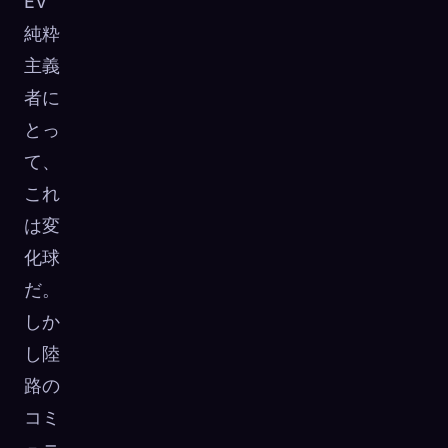
EV
純粋
主義
者に
とっ
て、
これ
は変
化球
だ。
しか
し陸
路の
コミ