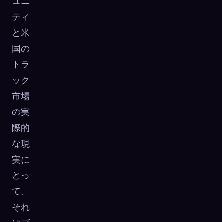
ュニ
ティ
と米
国の
トラ
ック
市場
の実
際的
な現
実に
とっ
て、
それ