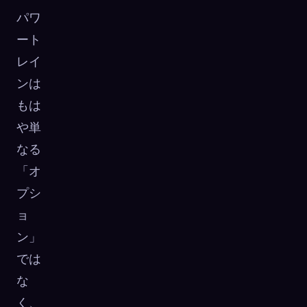
パワ
ート
レイ
ンは
もは
や単
なる
「オ
プシ
ョ
ン」
では
な
く、