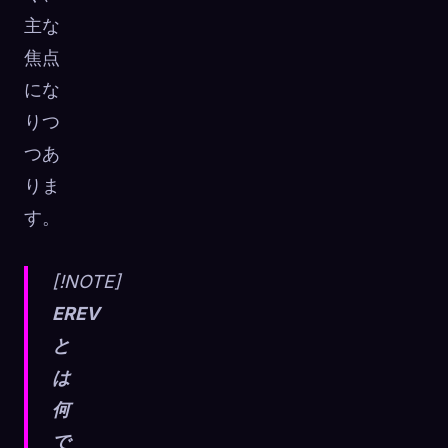
主な
焦点
にな
りつ
つあ
りま
す。
[!NOTE]
EREV
と
は
何
で