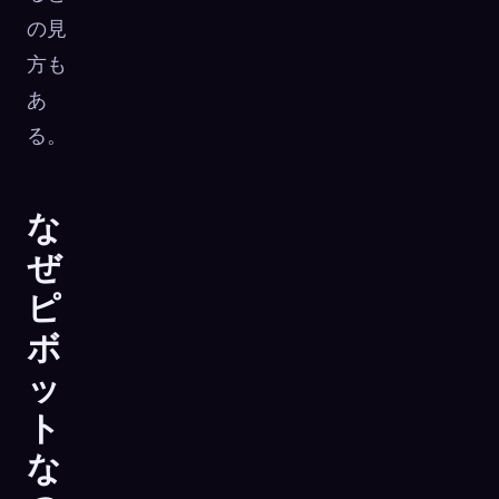
の見
方も
あ
る。
な
ぜ
ピ
ボ
ッ
ト
な