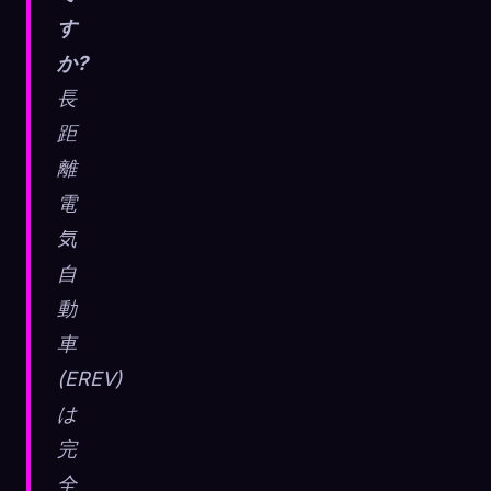
す
か?
長
距
離
電
気
自
動
車
(EREV)
は
完
全