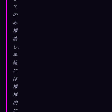
て
の
み
機
能
し、
車
輪
に
は
機
械
的
に