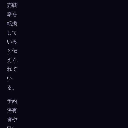
売戦
略を
転換
して
いる
と伝
えら
れて
い
る。
予約
保有
者や