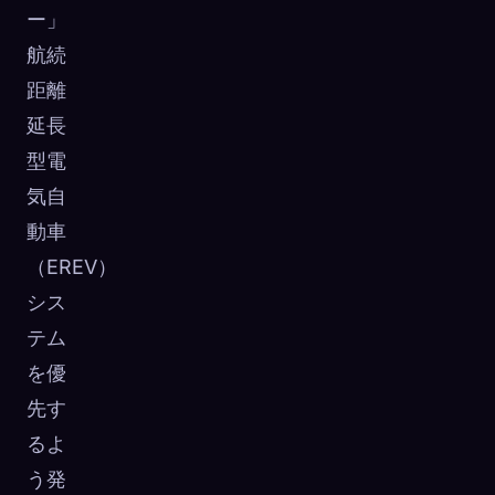
ー」
航続
距離
延長
型電
気自
動車
（EREV）
シス
テム
を優
先す
るよ
う発