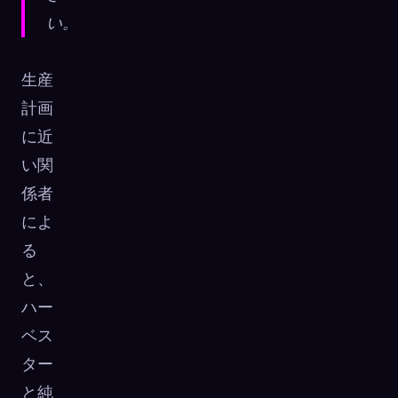
い。
生産
計画
に近
い関
係者
によ
る
と、
ハー
ベス
ター
と純