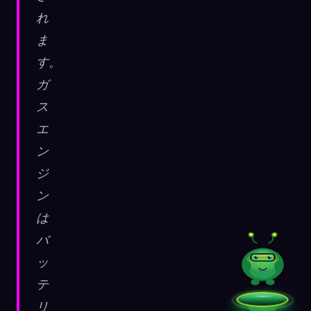
れ
ま
す。
ガ
ス
エ
ン
ジ
ン
は
バ
ッ
テ
リ