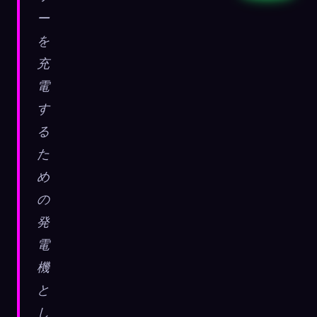
ー
を
充
電
す
る
た
め
の
発
電
機
と
し