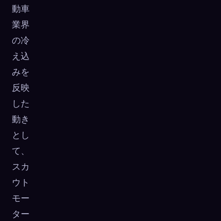
動車
業界
の冷
え込
みを
反映
した
動き
とし
て、
スカ
ウト
モー
ター