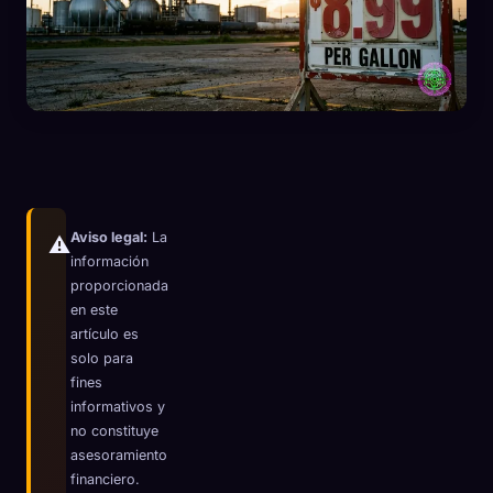
☁️
Guarda tu colección en todos los dispositivos
Iniciar sesión
DESCUBIERTO
ARQUETIPOS
MÁS RARO
0
12
-
Aviso legal:
La
⚠️
información
proporcionada
en este
artículo es
solo para
fines
informativos y
no constituye
asesoramiento
financiero.