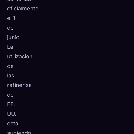
oficialmente
el 1
de
junio.
La
utilización
de
las
refinerías
de
EE.
UU.
está
subiendo