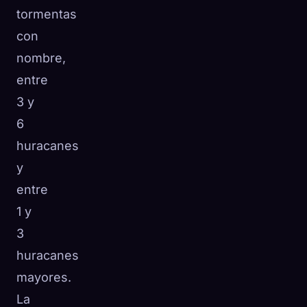
tormentas
con
nombre,
entre
3 y
6
huracanes
y
entre
1 y
3
huracanes
mayores.
La