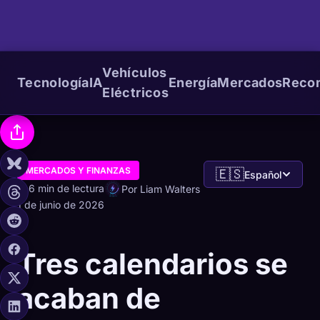
Vehículos
Tecnología
IA
Energía
Mercados
Reco
Eléctricos
MERCADOS Y FINANZAS
🇪🇸
Español
6 min de lectura
Por Liam Walters
1 de junio de 2026
Tres calendarios se
acaban de