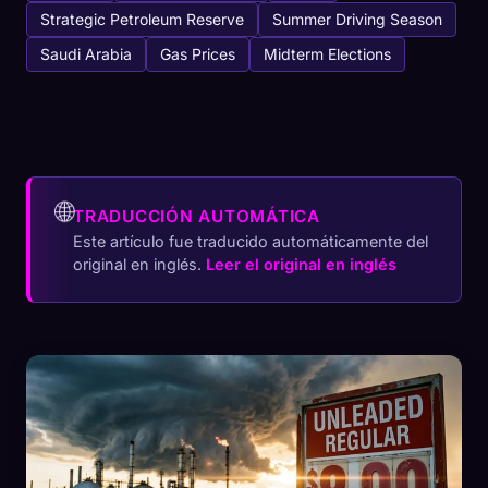
Strategic Petroleum Reserve
Summer Driving Season
Saudi Arabia
Gas Prices
Midterm Elections
🌐
TRADUCCIÓN AUTOMÁTICA
Este artículo fue traducido automáticamente del
original en inglés.
Leer el original en inglés
🧬
Xeno Database
×
Recopilados:
0
/ 443
Colección
Cómo capturar