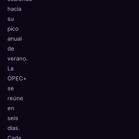
hacia
su
pico
anual
de
verano.
La
OPEC+
se
reúne
en
seis
días.
Cada