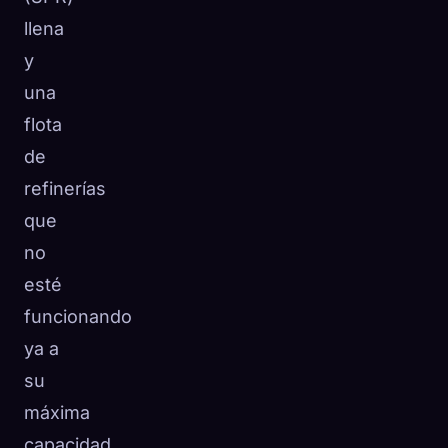
llena
y
una
flota
de
refinerías
que
no
esté
funcionando
ya a
su
máxima
capacidad.