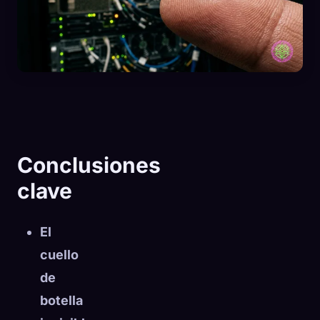
Conclusiones
clave
El
cuello
🧬
Xeno Database
×
de
Recopilados:
0
/ 444
botella
Colección
Cómo capturar