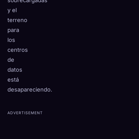
sobrecargadas
y el
terreno
para
los
centros
de
datos
está
desapareciendo.
ADVERTISEMENT