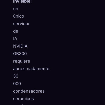
invisible
:
☁️
Guarda tu colección en todos los dispositivos
un
Iniciar sesión
único
servidor
DESCUBIERTO
ARQUETIPOS
MÁS RARO
0
12
-
de
IA
NVIDIA
GB300
requiere
aproximadamente
30
000
condensadores
cerámicos