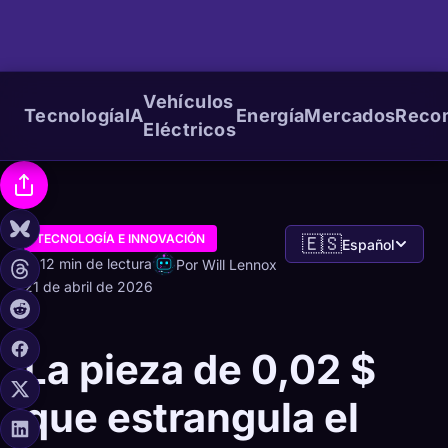
Vehículos
Tecnología
IA
Energía
Mercados
Reco
Eléctricos
TECNOLOGÍA E INNOVACIÓN
🇪🇸
Español
12 min de lectura
Por Will Lennox
21 de abril de 2026
La pieza de 0,02 $
que estrangula el