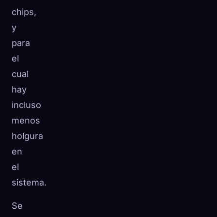
chips,
y
para
el
cual
hay
incluso
menos
holgura
en
el
sistema.
Se