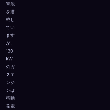
電池
を搭
載し
てい
ます
が、
130
kW
のガ
スエ
ンジ
ンは
移動
発電