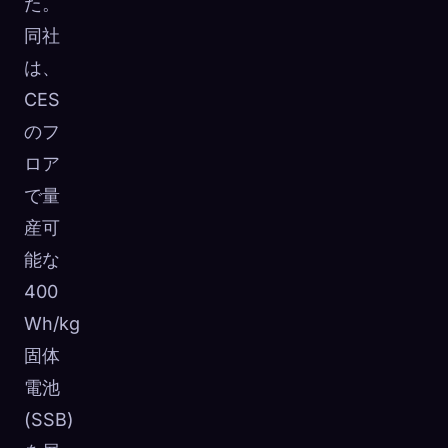
た。
同社
は、
CES
のフ
ロア
で量
産可
能な
400
Wh/kg
固体
電池
(SSB)