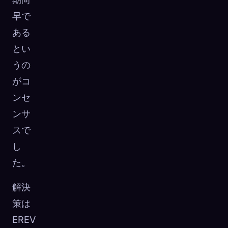
早で
ある
とい
うの
がコ
ンセ
ンサ
スで
し
た。
解決
策は
EREV