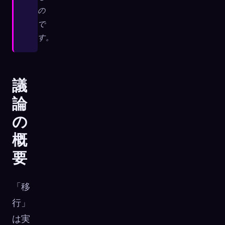
の
☁️
すべてのデバイスでコレクションを保存
で
サインイン
す。
発見済み
アーキタイプ
最もレア
0
12
-
議
論
の
概
要
「移
行」
は実