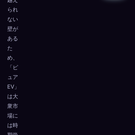
られ
ない
壁が
ある
た
め、
「ピ
ュア
EV」
は大
衆市
場に
は時
期尚