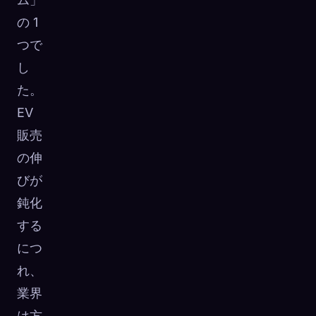
の 1
つで
し
た。
EV
販売
の伸
びが
鈍化
する
につ
れ、
業界
は方