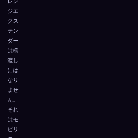
レン
ジエ
クス
テン
ダー
は橋
渡し
には
なり
ませ
ん。
それ
はモ
ビリ