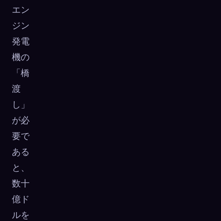
エン
ジン
発電
機の
「橋
渡
し」
が必
要で
ある
と、
数十
億ド
ルを