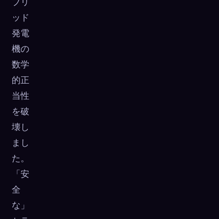
ブリ
ッド
発電
機の
数学
的正
当性
を破
壊し
まし
た。
「安
全
な」