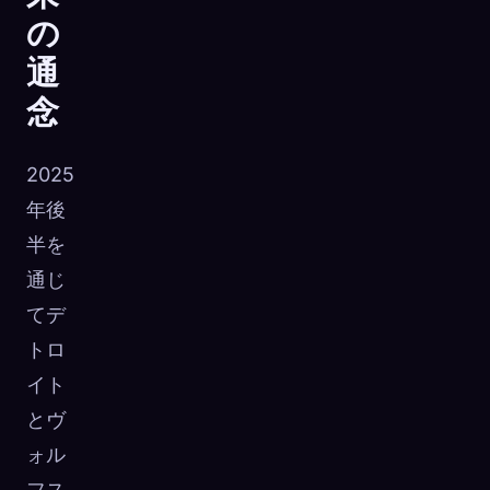
の
通
念
2025
年後
半を
通じ
てデ
トロ
イト
とヴ
ォル
フス