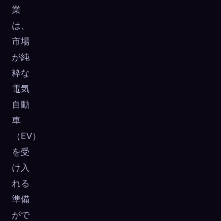
業
は、
市場
が純
粋な
電気
自動
車
（EV）
を受
け入
れる
準備
がで