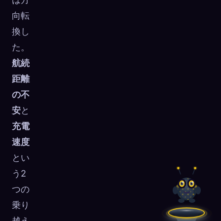
向転
換し
た。
航続
距離
の不
安
と
充電
速度
とい
う2
つの
乗り
越え