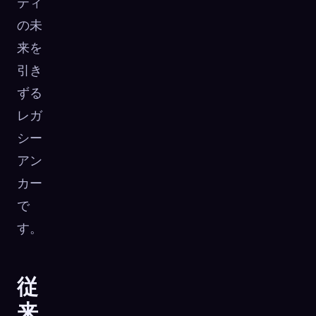
ティ
の未
来を
引き
ずる
レガ
シー
アン
カー
で
す。
従
来