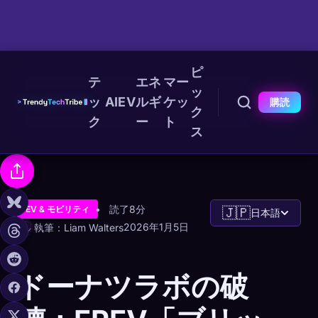
ピ
テ
エネ
マー
ッ
ッ
AI
EV
ルギ
ケッ
購読
ク
ク
ー
ト
ス
読了8分
EV & モビリティ
🇯🇵
日本語
2026年1月5日
執筆：Liam Walters
ドーナツラボの破