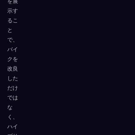
を展
示す
るこ
と
で、
バイ
クを
改良
した
だけ
では
な
く、
ハイ