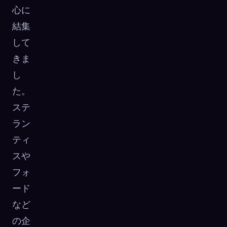
心に
結集
して
きま
し
た。
ステ
ラン
ティ
スや
フォ
ード
など
の企