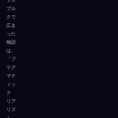
ブル
クで
広ま
った
物語
は、
「プ
ラグ
マテ
ィッ
ク
リア
リズ
ム」