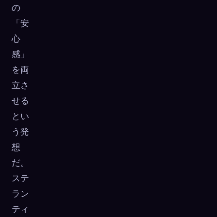
の
「安
心
感」
を両
立さ
せる
とい
う発
想
だ。
ステ
ラン
ティ