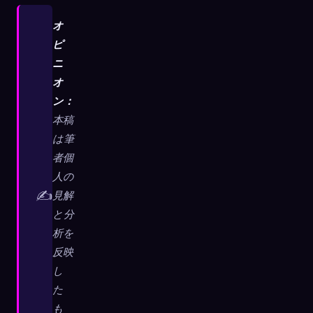
オ
ピ
ニ
オ
ン：
本稿
は筆
者個
人の
✍️
見解
と分
析を
反映
🧬
Xeno Database
×
し
収集済み:
0
/ 443
た
も
コレクション
キャプチャ方法