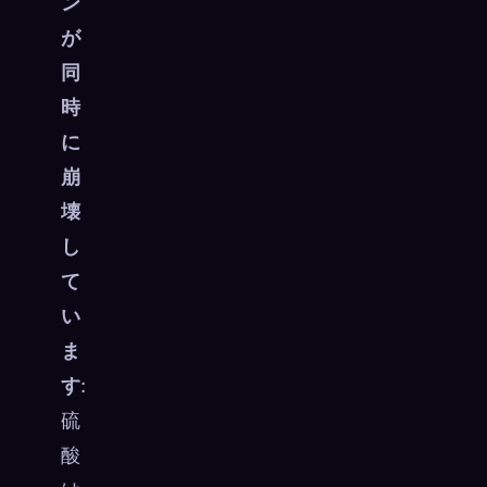
ン
が
同
時
に
崩
壊
し
て
い
ま
す
:
硫
酸