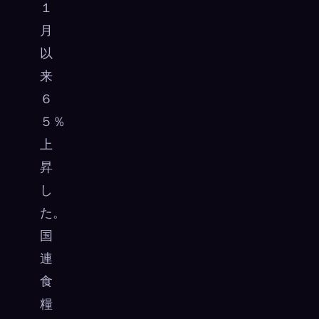
１
月
以
来
６
５％
上
昇
し
た。
国
連
食
糧