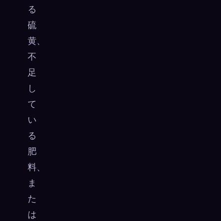
る
硫
黄、
不
足
し
て
い
る
肥
料、
ま
た
は