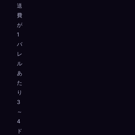
送
費
が
1
バ
レ
ル
あ
た
り
3
～
4
ド