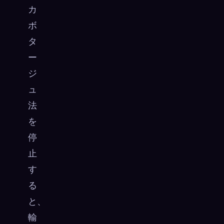
カ
ボ
タ
ー
ジ
ュ
法
を
停
止
す
る
と、
輸