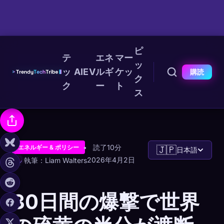
ピ
テ
エネ
マー
ッ
ッ
AI
EV
ルギ
ケッ
購読
ク
ク
ー
ト
ス
読了10分
エネルギー & ポリシー
🇯🇵
日本語
2026年4月2日
執筆：Liam Walters
30日間の爆撃で世界