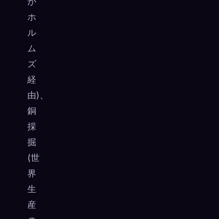
が
ホ
ル
ム
ズ
経
由)、
銅
採
掘
(世
界
生
産