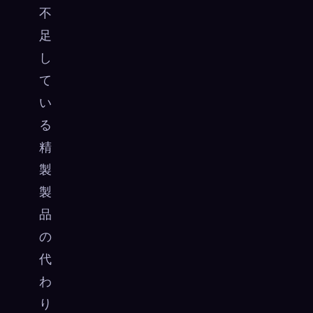
不
足
し
て
い
る
精
製​​
製
品
の
代
わ
り