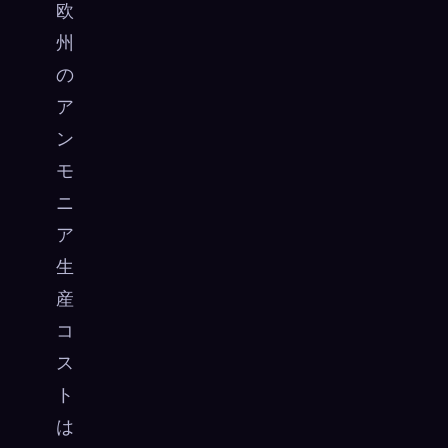
欧
州
の
ア
ン
モ
ニ
ア
生
産
コ
ス
ト
は