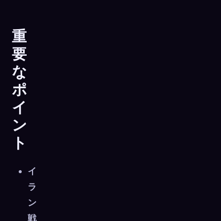
重
要
な
ポ
イ
ン
ト
イ
🧬
Xeno Database
×
ラ
収集済み:
0
/ 441
ン
戦
コレクション
キャプチャ方法