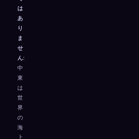
は
あ
り
ま
せ
ん
:
中
東
は
世
界
の
海
上