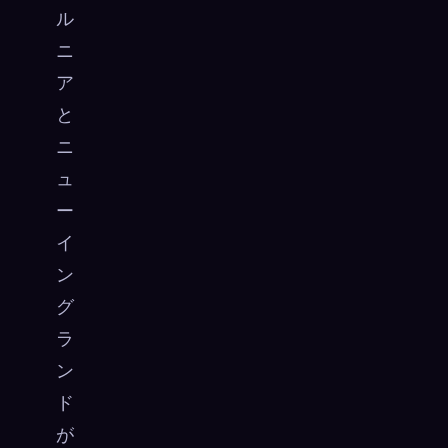
ル
ニ
ア
と
ニ
ュ
ー
イ
ン
グ
ラ
ン
ド
が