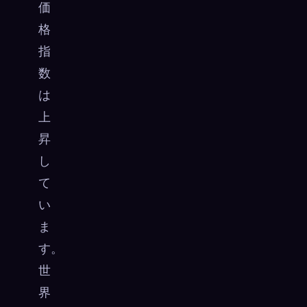
価
格
指
数
は
上
昇
し
て
い
ま
す。
世
界