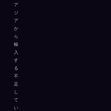
ア
ジ
ア
か
ら
輸
入
す
る
不
足
し
て
い