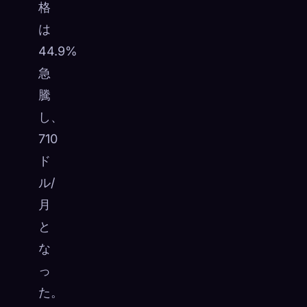
格
は
44.9%
急
騰
し、
710
ド
ル/
月
と
な
っ
た。