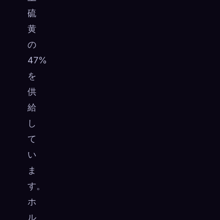
硫
黄
の
47%
を
供
給
し
て
い
ま
す。
ホ
ル