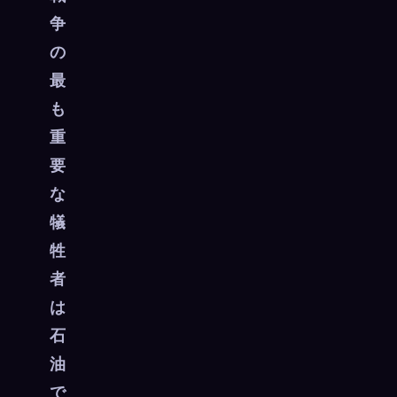
争
☁️
すべてのデバイスでコレクションを保存
の
サインイン
最
発見済み
アーキタイプ
最もレア
も
0
12
-
重
要
な
犠
牲
者
は
石
油
で