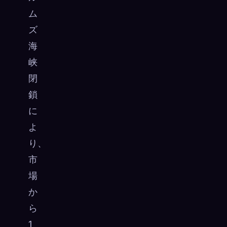
ム
ズ
海
峡
閉
鎖
に
よ
り、
市
場
か
ら
1