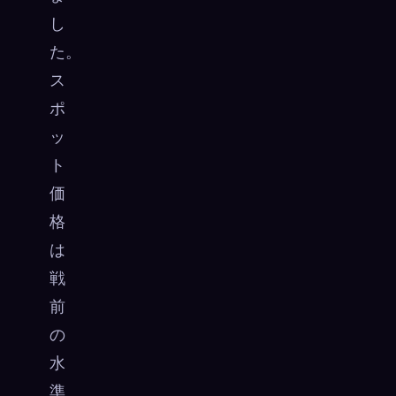
し
た。
ス
ポ
ッ
ト
価
格
は
戦
前
の
水
準