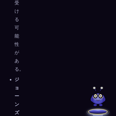
受
け
る
可
能
性
が
あ
る。
ジ
ョ
ー
ン
ズ