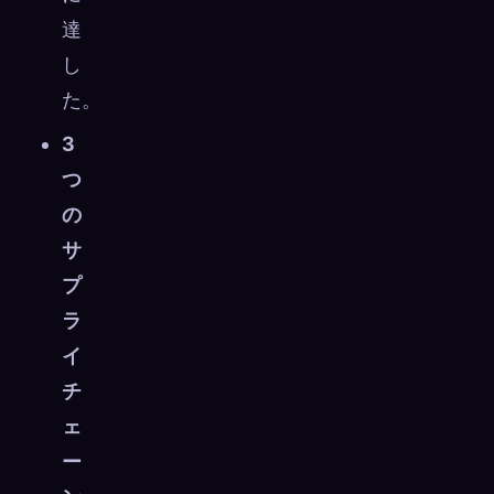
達
し
た。
3
つ
の
サ
プ
ラ
イ
チ
ェ
ー