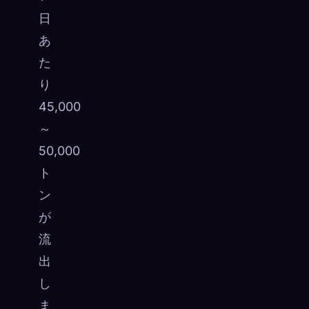
日
あ
た
り
45,000
～
50,000
ト
ン
が
流
出
し
ま