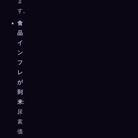
ま
す。
食
品
イ
ン
フ
レ
が
到
来
:
尿
素
価