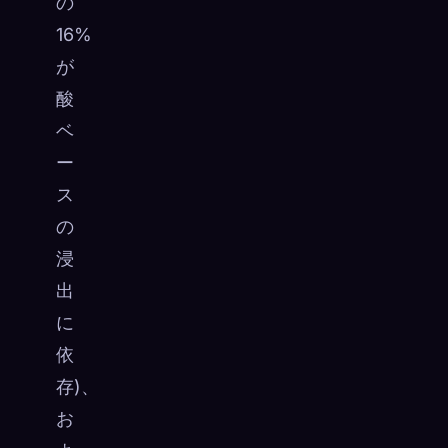
の
16%
が
酸
ベ
ー
ス
の
浸
出
に
依
存)、
お