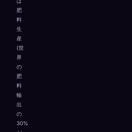
は
肥
料
生
産
(世
界
の
肥
料
輸
出
の
30%