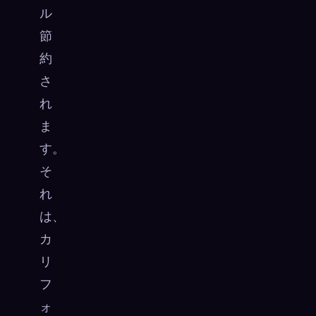
ル
節
約
さ
れ
ま
す。
そ
れ
は、
カ
リ
フ
ォ