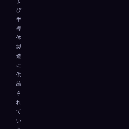
よ
び
半
導
体
製
造
に
供
給
さ
れ
て
い