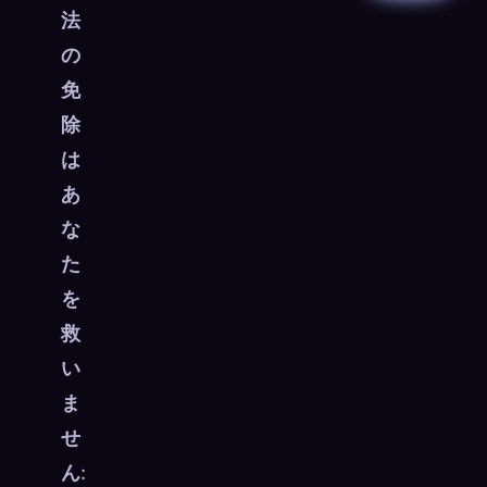
法
の
免
除
は
あ
な
た
を
救
い
ま
せ
ん
: