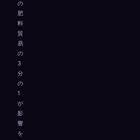
の
肥
料
貿
易
の
3
分
の
1
が
影
響
を