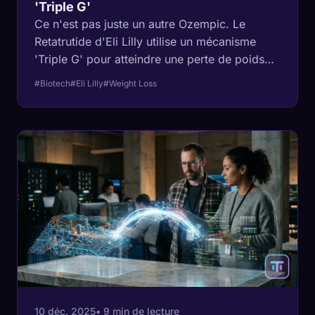
'Triple G'
Ce n'est pas juste un autre Ozempic. Le
Retatrutide d'Eli Lilly utilise un mécanisme
'Triple G' pour atteindre une perte de poids
de 27 %, rivalisant avec la chirurgie
#Biotech
#Eli Lilly
#Weight Loss
bariatrique. Voici la science derrière le
nouveau roi de la perte de poids.
10 déc. 2025
• 9 min de lecture