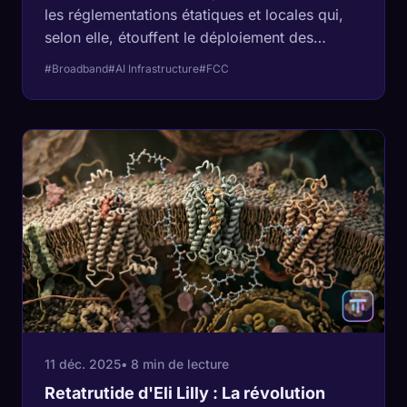
les réglementations étatiques et locales qui,
selon elle, étouffent le déploiement des
réseaux « prêts pour l'IA ». L'enjeu est l'épine
#Broadband
#AI Infrastructure
#FCC
dorsale physique de l'économie de
l'intelligence artificielle.
11 déc. 2025
• 8 min de lecture
Retatrutide d'Eli Lilly : La révolution