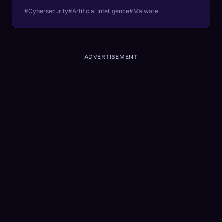
exécution ? À l'intérieur de BlackMamba,
#Cybersecurity
#Artificial Intelligence
#Malware
Morris II et le nouveau monde terrifiant des
logiciels malveillants polymorphes pilotés par
LLM.
ADVERTISEMENT