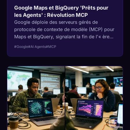
Google Maps et BigQuery 'Prêts pour
les Agents' : Révolution MCP
Google déploie des serveurs gérés de
protocole de contexte de modèle (MCP) pour
Maps et BigQuery, signalant la fin de l'« ère
des API » et le début du « Web Agentic ». Cet
#Google
#AI Agents
#MCP
article explique pourquoi la norme est plus
importante que les agents eux-mêmes.